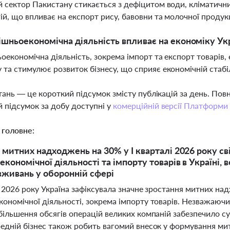
 сектор Пакистану стикається з дефіцитом води, кліматичн
ій, що впливає на експорт рису, бавовни та молочної продук
ішньоекономічна діяльність впливає на економіку Ук
оекономічна діяльність, зокрема імпорт та експорт товарі
та стимулює розвиток бізнесу, що сприяє економічній стабі
тань — це короткий підсумок змісту публікацій за день. По
 підсумок за добу доступні у
комерційній версії Платформи
 головне:
 митних надходжень на 30% у І кварталі 2026 року св
економічної діяльності та імпорту товарів в Україні,
живань у оборонній сфері
і 2026 року Україна зафіксувала значне зростання митних на
кономічної діяльності, зокрема імпорту товарів. Незважаючи
збільшення обсягів операцій великих компаній забезпечило 
редній бізнес також робить вагомий внесок у формування м