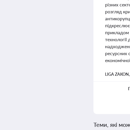
різних сект
розгляд кр
антикорупці
підкреслює
прикладом а
технології
надходжень
ресурсних о
економічної
LIGA ZAKON
Теми, які мож