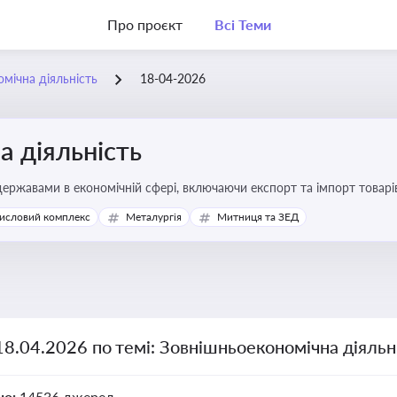
Про проєкт
Всі Теми
мічна діяльність
18-04-2026
 діяльність
ержавами в економічній сфері, включаючи експорт та імпорт товарів 
 регулювання
исловий комплекс
Металургія
Митниця та ЗЕД
18.04.2026 по темі: Зовнішньоекономічна діяльн
но:
14536 джерел