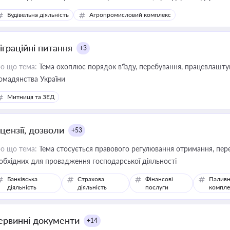
сурсами
Будівельна діяльність
Агропромисловий комплекс
іграційні питання
+3
о що тема:
Тема охоплює порядок в’їзду, перебування, працевлаштув
омадянства України
Митниця та ЗЕД
цензії, дозволи
+53
о що тема:
Тема стосується правового регулювання отримання, пере
обхідних для провадження господарської діяльності
Банківська
Страхова
Фінансові
Паливн
діяльність
діяльність
послуги
компле
ервинні документи
+14