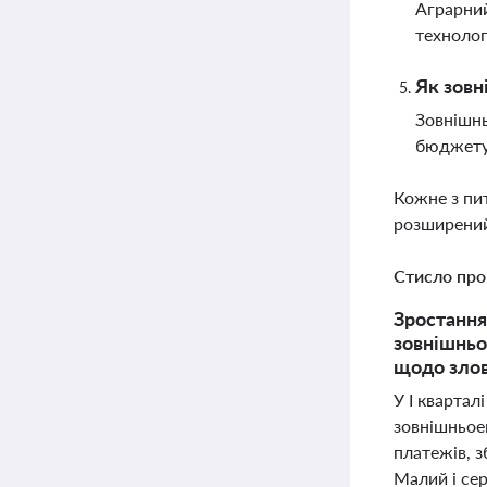
Аграрний
технолог
Як зовн
Зовнішнь
бюджету 
Кожне з пи
розширений
Стисло про
Зростання
зовнішньо
щодо злов
У І квартал
зовнішньое
платежів, 
Малий і се