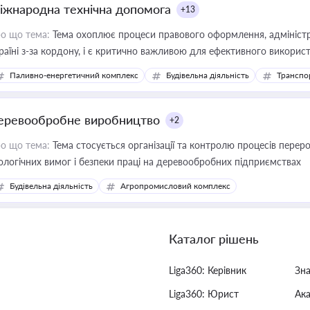
іжнародна технічна допомога
+13
о що тема:
Тема охоплює процеси правового оформлення, адміністр
раїні з-за кордону, і є критично важливою для ефективного використ
фраструктурних проєктів
Паливно-енергетичний комплекс
Будівельна діяльність
Транспо
еревообробне виробництво
+2
о що тема:
Тема стосується організації та контролю процесів перер
ологічних вимог і безпеки праці на деревообробних підприємствах
Будівельна діяльність
Агропромисловий комплекс
Каталог рішень
Liga360: Керівник
Зн
Liga360: Юрист
Ак