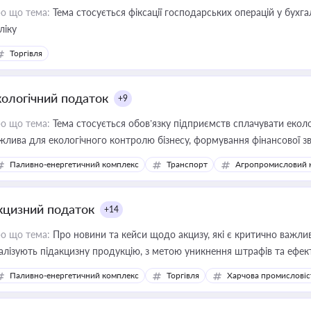
о що тема:
Тема стосується фіксації господарських операцій у бухг
ліку
Торгівля
кологічний податок
+9
о що тема:
Тема стосується обов’язку підприємств сплачувати еколо
жлива для екологічного контролю бізнесу, формування фінансової 
конодавства
Паливно-енергетичний комплекс
Транспорт
Агропромисловий 
кцизний податок
+14
о що тема:
Про новини та кейси щодо акцизу, які є критично важли
алізують підакцизну продукцію, з метою уникнення штрафів та ефек
Паливно-енергетичний комплекс
Торгівля
Харчова промисловіс