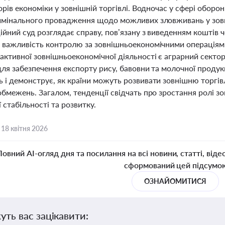
орів економіки у зовнішній торгівлі. Водночас у сфері обор
имінального провадження щодо можливих зловживань у зовн
йний суд розглядає справу, пов’язану з виведенням коштів ч
 важливість контролю за зовнішньоекономічними операціями 
ктивної зовнішньоекономічної діяльності є аграрний сектор 
 для забезпечення експорту рису, бавовни та молочної прод
 і демонструє, як країни можуть розвивати зовнішню торгів
бмежень. Загалом, тенденції свідчать про зростання ролі з
 стабільності та розвитку.
,
18 квітня 2026
Повний AI-огляд дня та посилання на всі новини, статті, віде
сформований цей підсумо
ОЗНАЙОМИТИСЯ
уть вас зацікавити: