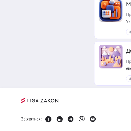
М
Пр
Ук
ін
Д
Пр
ек
Зв'язатися: