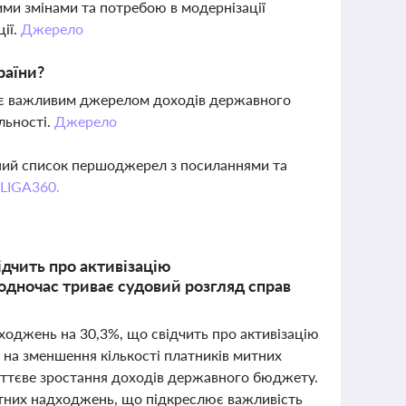
ими змінами та потребою в модернізації
ції.
Джерело
раїни?
в, є важливим джерелом доходів державного
льності.
Джерело
вний список першоджерел з посиланнями та
 LIGA360.
ідчить про активізацію
 водночас триває судовий розгляд справ
дходжень на 30,3%, що свідчить про активізацію
 на зменшення кількості платників митних
суттєве зростання доходів державного бюджету.
итних надходжень, що підкреслює важливість