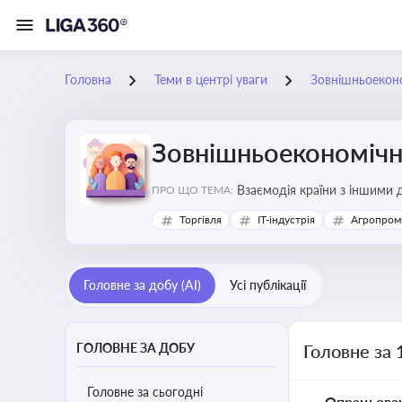
Головна
Теми в центрі уваги
Зовнішньоеконо
Зовнішньоекономічна
Взаємодія країни з іншими д
ПРО ЩО ТЕМА:
інвестиції, торгівлю, митне
Торгівля
IT-індустрія
Агропром
Головне за добу (AI)
Усі публікації
ГОЛОВНЕ ЗА ДОБУ
Головне за 
Головне за сьогодні
Опрацьова