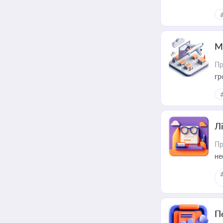
ре
М
Пр
гр
Лі
Пр
не
П