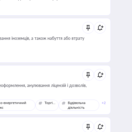
ання іноземців, а також набуття або втрату
оформлення, анулювання ліцензій і дозволів,
о-енергетичний
Торгівля
Будівельна
+2
кс
діяльність