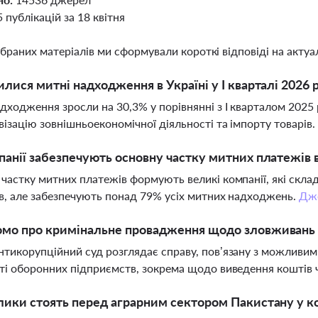
5 публікацій за 18 квітня
ібраних матеріалів ми сформували короткі відповіді на актуал
илися митні надходження в Україні у І кварталі 2026 
дходження зросли на 30,3% у порівнянні з І кварталом 2025 
візацію зовнішньоекономічної діяльності та імпорту товарів
панії забезпечують основну частку митних платежів в
частку митних платежів формують великі компанії, які склад
в, але забезпечують понад 79% усіх митних надходжень.
Дж
мо про кримінальне провадження щодо зловживань 
тикорупційний суд розглядає справу, пов’язану з можливи
ті оборонних підприємств, зокрема щодо виведення коштів ч
лики стоять перед аграрним сектором Пакистану у ко