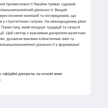
онної промисловості України триває судовий
ішньоекономічній діяльності. Вищий
ерез іноземні компанії та посередників, що
у стратегічних галузях. На міжнародному рівні
Пакистану, який поєднує традиції та сучасні
укції. Цей сектор є важливим джерелом валютних
лю, долаючи виклики кліматичних змін та
овнішньоекономічної діяльності у формуванні
о, офіційні джерела, на основі яких
к