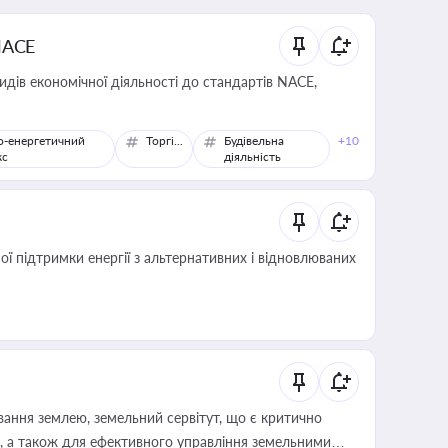
NACE
идів економічної діяльності до стандартів NACE,
о-енергетичний
Торгівля
Будівельна
+10
кс
діяльність
 підтримки енергії з альтернативних і відновлюваних
ування землею, земельний сервітут, що є критично
, а також для ефективного управління земельними