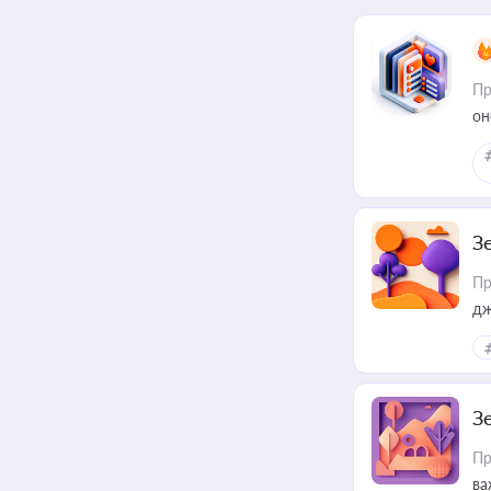
Пр
он
З
Пр
дж
З
Пр
ва