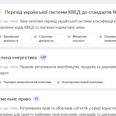
Перехід української системи КВЕД до стандартів 
о що тема:
Тема охоплює перехід української системи класифікації в
овлення кодів КВЕД та пов'язані нормативні зміни
Банківська
Страхова
Фінансові
Паливн
діяльність
діяльність
послуги
компле
елена енергетика
+29
о що тема:
Правове регулювання виробництва, продажу та державної
ерел
Паливно-енергетичний комплекс
Агропромисловий комплекс
емельне право
+5
о що тема:
Регулювання прав та обов’язків суб’єктів у сфері корист
жливим для захисту майнових прав власників, орендарів та держави