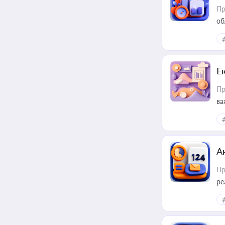
Пр
об
Е
Пр
ва
за
А
Пр
ре