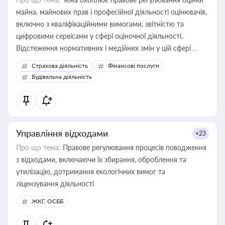
майна, майнових прав і професійної діяльності оцінювачів,
включно з кваліфікаційними вимогами, звітністю та
цифровими сервісами у сфері оціночної діяльності.
Відстеження нормативних і медійних змін у цій сфері
корисне для власника бізнесу, керівника, юриста або
Страхова діяльність
Фінансові послуги
бухгалтера під час оподаткування, приватизації, оренди
Будівельна діяльність
державного майна, корпоративних угод і перевірки
статусу суб'єктів оціночної діяльності
Управління відходами
+23
Про що тема:
Правове регулювання процесів поводження
з відходами, включаючи їх збирання, оброблення та
утилізацію, дотримання екологічних вимог та
ліцензування діяльності
ЖКГ, ОСББ