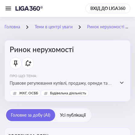
ВХІД ДО LIGA360
Головна
Теми в центрі уваги
Ринок нерухомості
Ринок нерухомості
ПРО ЩО ТЕМА:
Правове регулювання купівлі, продажу, оренди та
управління нерухомістю, що є ключовим для бізнесу,
ЖКГ, ОСББ
Будівельна діяльність
інвесторів, забудовників і власників об’єктів майна
Головне за добу (AI)
Усі публікації