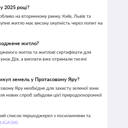
у 2025 році?
обливо на вторинному ринку. Київ, Львів та
упне житло має високу окупність через попит на
шкоджене житло?
дженого житла та житлові сертифікати для
унок Дія, а виплати вже отримали тисячі
викуп земель у Протасовому Яру?
овому Яру необхідне для захисту зеленої зони
для нових спроб забудови цієї природоохоронної
вний список першоджерел з посиланнями та
 LIGA360.