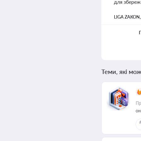
для збереже
LIGA ZAKON
Теми, які мож
Пр
он