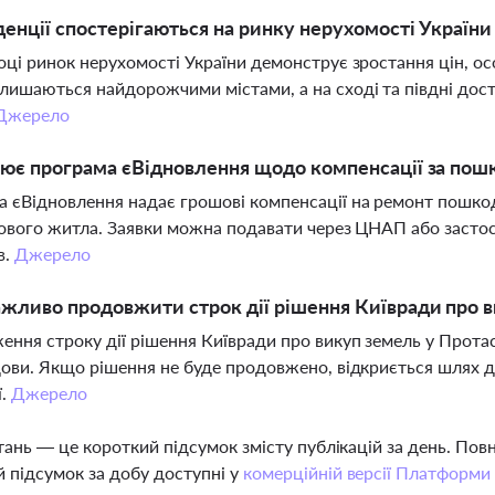
денції спостерігаються на ринку нерухомості України 
оці ринок нерухомості України демонструє зростання цін, ос
лишаються найдорожчими містами, а на сході та півдні дост
Джерело
ює програма єВідновлення щодо компенсації за по
 єВідновлення надає грошові компенсації на ремонт пошко
нового житла. Заявки можна подавати через ЦНАП або застос
в.
Джерело
жливо продовжити строк дії рішення Київради про 
ння строку дії рішення Київради про викуп земель у Протас
дови. Якщо рішення не буде продовжено, відкриється шлях 
ї.
Джерело
тань — це короткий підсумок змісту публікацій за день. По
 підсумок за добу доступні у
комерційній версії Платформи