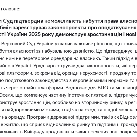
 головне:
 Суд підтвердив неможливість набуття права власно
бмін зареєстрував законопроєкти про оподаткування
ті України 2025 року демонструє зростання цін і но
і Верховний Суд України ухвалив важливе рішення, що трив
буття власності за набувальною давністю. Це підтверджує, щ
ня ним не перетворює орендаря на власника. Такий підхід є
айно в Україні. Уряд зареєстрував два законопроєкти, які п
ві платформи, зокрема від оренди нерухомості, продажу тов
ію податкового законодавства з європейськими нормами та з
ть через онлайн-платформи. Водночас для ВПО та мешканц
Оселя, що компенсує частину іпотечних платежів, підтримую
онструє зростання цін, особливо на вторинному ринку, з рег
я найдорожчими містами, тоді як на сході та півдні можна 
т на оренду. Програми державної підтримки, такі як єВідно
 житло, що сприяє відновленню ринку та підтримці громад
закликають Київраду продовжити захист зелених зон, зокрем