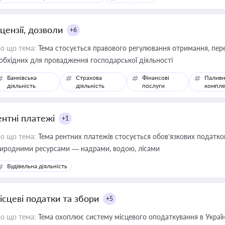
цензії, дозволи
+6
о що тема:
Тема стосується правового регулювання отримання, пере
обхідних для провадження господарської діяльності
Банківська
Страхова
Фінансові
Паливн
діяльність
діяльність
послуги
компле
ентні платежі
+1
о що тема:
Тема рентних платежів стосується обов’язкових податков
иродними ресурсами — надрами, водою, лісами
Будівельна діяльність
ісцеві податки та збори
+5
о що тема:
Тема охоплює систему місцевого оподаткування в Україні