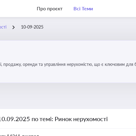
Про проєкт
Всі Теми
сті
10-09-2025
, продажу, оренди та управління нерухомістю, що є ключовим для біз
10.09.2025 по темі: Ринок нерухомості
но:
14261 джерел