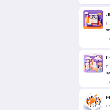
Лі
Пр
не
Р
Пр
пр
М
Пр