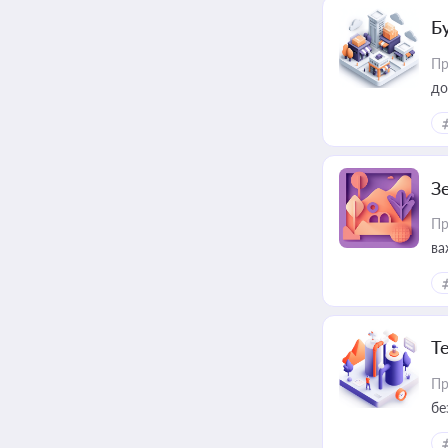
Б
Пр
до
З
Пр
ва
ре
Т
Пр
бе