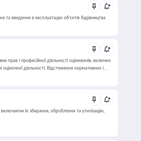
я та введення в експлуатацію об’єктів будівництва
х прав і професійної діяльності оцінювачів, включно
і оціночної діяльності. Відстеження нормативних і
иста або бухгалтера під час оподаткування,
 статусу суб'єктів оціночної діяльності
включаючи їх збирання, оброблення та утилізацію,