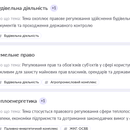
удівельна діяльність
+1
о що тема:
Тема охоплює правове регулювання здійснення будівельн
кументів та проходження державного контролю
Будівельна діяльність
емельне право
о що тема:
Регулювання прав та обов’язків суб’єктів у сфері корист
жливим для захисту майнових прав власників, орендарів та держави
сурсами
Будівельна діяльність
Агропромисловий комплекс
еплоенергетика
+1
о що тема:
Тема стосується правового регулювання сфери теплопост
зпеки, економіки підприємств та дотримання законодавчих вимог у
Паливно-енергетичний комплекс
ЖКГ, ОСББ