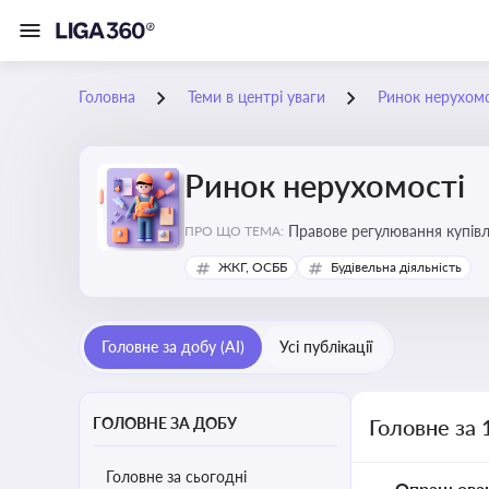
Головна
Теми в центрі уваги
Ринок нерухомо
Ринок нерухомості
Правове регулювання купівлі
ПРО ЩО ТЕМА:
об’єктів майна
ЖКГ, ОСББ
Будівельна діяльність
Головне за добу (AI)
Усі публікації
ГОЛОВНЕ ЗА ДОБУ
Головне за 
Головне за сьогодні
Опрацьова