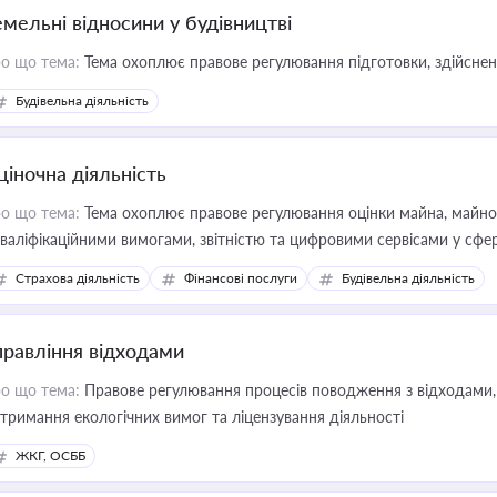
емельні відносини у будівництві
о що тема:
Тема охоплює правове регулювання підготовки, здійсненн
Будівельна діяльність
ціночна діяльність
о що тема:
Тема охоплює правове регулювання оцінки майна, майнови
кваліфікаційними вимогами, звітністю та цифровими сервісами у сфер
дійних змін у цій сфері корисне для власника бізнесу, керівника, юр
Страхова діяльність
Фінансові послуги
Будівельна діяльність
иватизації, оренди державного майна, корпоративних угод і перевірки
правління відходами
о що тема:
Правове регулювання процесів поводження з відходами, 
тримання екологічних вимог та ліцензування діяльності
ЖКГ, ОСББ