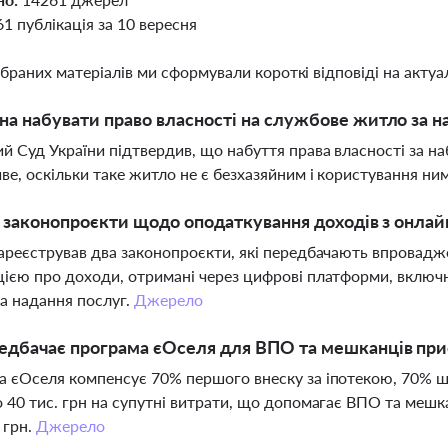
61 публікація за 10 вересня
ібраних матеріалів ми сформували короткі відповіді на актуал
а набувати право власності на службове житло за н
й Суд України підтвердив, що набуття права власності за 
е, оскільки таке житло не є безхазяйним і користування ни
і законопроєкти щодо оподаткування доходів з онла
ареєстрував два законопроєкти, які передбачають впровад
ією про доходи, отримані через цифрові платформи, включ
та надання послуг.
Джерело
едбачає програма єОселя для ВПО та мешканців при
 єОселя компенсує 70% першого внеску за іпотекою, 70% щ
 40 тис. грн на супутні витрати, що допомагає ВПО та ме
 грн.
Джерело