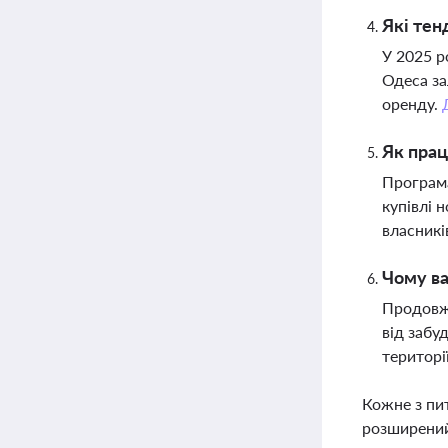
Які тен
У 2025 р
Одеса за
оренду.
Як прац
Програма
купівлі 
власникі
Чому ва
Продовже
від забу
територі
Кожне з пи
розширений