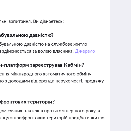
ьні запитання. Ви дізнаєтесь:
абувальною давністю?
набувальною давністю на службове житло
м здійснюється за волею власника.
Джерело
йн-платформ зареєстрував Кабмін?
ження міжнародного автоматичного обміну
но з доходами від оренди нерухомості, продажу
фронтових територій?
омісячних платежів протягом першого року, а
шканцям прифронтових територій придбати житло