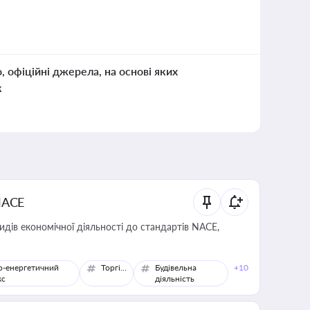
о, офіційні джерела, на основі яких
к
NACE
идів економічної діяльності до стандартів NACE,
о-енергетичний
Торгівля
Будівельна
+10
кс
діяльність