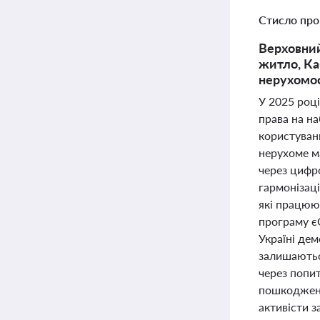
Стисло про
Верховний
житло, Ка
нерухомос
У 2025 роц
права на на
користуван
нерухоме м
через цифро
гармонізац
які працюю
програму є
Україні дем
залишаютьс
через попи
пошкоджене
активісти 