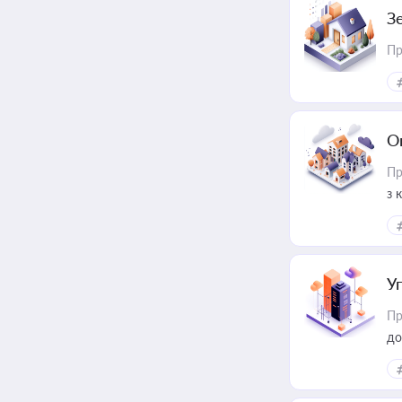
З
Пр
О
Пр
з 
ме
пр
У
Пр
до