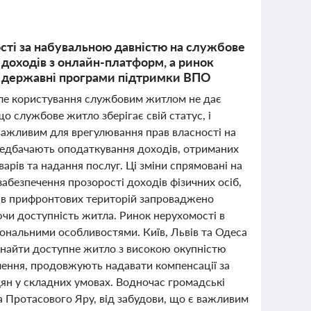
сті за набувальною давністю на службове
 доходів з онлайн-платформ, а ринок
ві державні програми підтримки ВПО
але користування службовим житлом не дає
о службове житло зберігає свій статус, і
 важливим для врегулювання прав власності на
ередбачають оподаткування доходів, отриманих
арів та надання послуг. Ці зміни спрямовані на
абезпечення прозорості доходів фізичних осіб,
ів прифронтових територій запроваджено
чи доступність житла. Ринок нерухомості в
іональними особливостями. Київ, Львів та Одеса
знайти доступне житло з високою окупністю
влення, продовжують надавати компенсації за
ян у складних умовах. Водночас громадські
а Протасового Яру, від забудови, що є важливим