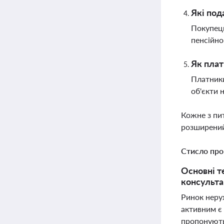
Які под
Покупець
пенсійно
Як плат
Платники
об'єкти 
Кожне з пи
розширений
Стисло про
Основні те
консульта
Ринок неру
активним є 
пропонують