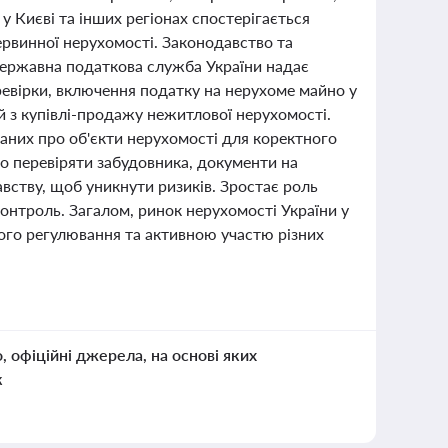
у Києві та інших регіонах спостерігається
ервинної нерухомості. Законодавство та
Державна податкова служба України надає
ревірки, включення податку на нерухоме майно у
й з купівлі-продажу нежитлової нерухомості.
аних про об'єкти нерухомості для коректного
о перевіряти забудовника, документи на
авству, щоб уникнути ризиків. Зростає роль
онтроль. Загалом, ринок нерухомості України у
ого регулювання та активною участю різних
о, офіційні джерела, на основі яких
к