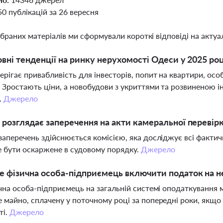
50 публікацій за 26 вересня
ібраних матеріалів ми сформували короткі відповіді на актуал
овні тенденції на ринку нерухомості Одеси у 2025 роц
ерігає привабливість для інвесторів, попит на квартири, осо
 Зростають ціни, а новобудови з укриттями та розвиненою 
.
Джерело
розглядає заперечення на акти камеральної перевір
заперечень здійснюється комісією, яка досліджує всі фактичн
 бути оскаржене в судовому порядку.
Джерело
 фізична особа-підприємець включити податок на н
ична особа-підприємець на загальній системі оподаткування 
 майно, сплачену у поточному році за попередні роки, якщо
ті.
Джерело