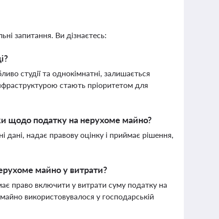
ьні запитання. Ви дізнаєтесь:
і?
бливо студії та однокімнатні, залишається
інфраструктурою стають пріоритетом для
ки щодо податку на нерухоме майно?
і дані, надає правову оцінку і приймає рішення,
ерухоме майно у витрати?
має право включити у витрати суму податку на
 майно використовувалося у господарській