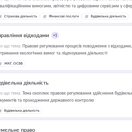
кваліфікаційними вимогами, звітністю та цифровими сервісами у сфер
дійних змін у цій сфері корисне для власника бізнесу, керівника, юр
Страхова діяльність
Фінансові послуги
Будівельна діяльність
иватизації, оренди державного майна, корпоративних угод і перевірки
правління відходами
+1
о що тема:
Правове регулювання процесів поводження з відходами, 
тримання екологічних вимог та ліцензування діяльності
ЖКГ, ОСББ
удівельна діяльність
о що тема:
Тема охоплює правове регулювання здійснення будівельн
кументів та проходження державного контролю
Будівельна діяльність
емельне право