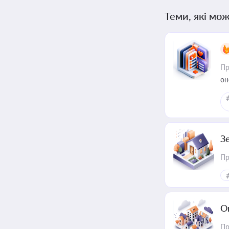
Теми, які мож
Пр
он
З
Пр
О
Пр