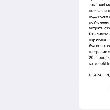
так і нові 
пожвавлення
податкове 
роз'ясненн
витрати фіз
Важливою є
нарахуванн
будівництво
цифрових с
2025 році 
категорій і
LIGA ZAKON