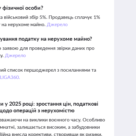
у фізичної особи?
а військовий збір 5%. Продавець сплачує 1%
у на нерухоме майно.
Джерело
хування податку на нерухоме майно?
 заявою для проведення звірки даних про
ку.
Джерело
вний список першоджерел з посиланнями та
 LIGA360.
 у 2025 році: зростання цін, податкові
і щодо операцій з нерухомістю
незважаючи на виклики воєнного часу. Особливо
імнатні, залишається високим, а забудовники
ійна внесла корективи, створивши як ризики,