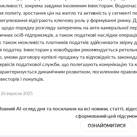
можливості, зокрема завдяки іноземним інвесторам. Водночас 
 попиту, зростання цін на житло та активність у сегменті п
регулювання відіграють ключову роль у формуванні ринку. 
я щодо порядку розгляду заперечень на акти камеральної пе
ичних осіб-підприємців, а також податкові наслідки операці
 також можливість платників податків здійснювати звірку д
я податку. Інвесторам у новобудови рекомендується ретельн
, умови договору купівлі-продажу та відповідність законод
ервісів податкової служби, що полегшують комунікацію та к
характеризується динамічним розвитком, посиленням правов
нвесторів і покупців.
,
26 вересня 2025
Повний AI-огляд дня та посилання на всі новини, статті, віде
сформований цей підсумо
ОЗНАЙОМИТИСЯ