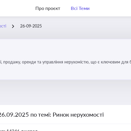
Про проєкт
Всі Теми
сті
26-09-2025
, продажу, оренди та управління нерухомістю, що є ключовим для біз
26.09.2025 по темі: Ринок нерухомості
но:
14346 джерел