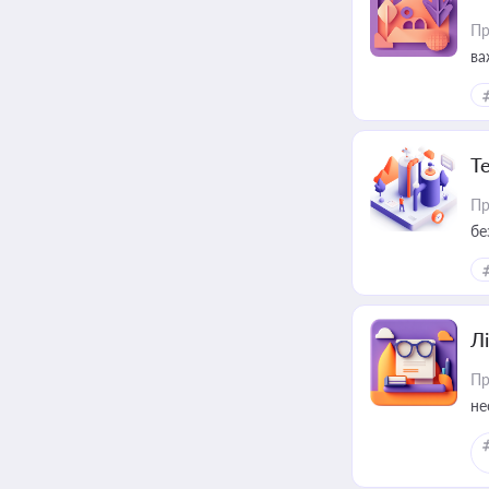
Пр
ва
ре
Т
Пр
бе
Лі
Пр
не