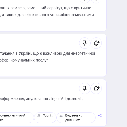
ування землею, земельний сервітут, що є критично
, а також для ефективного управління земельними
ачання в Україні, що є важливою для енергетичної
 сфері комунальних послуг
оформлення, анулювання ліцензій і дозволів,
о-енергетичний
Торгівля
Будівельна
+2
кс
діяльність