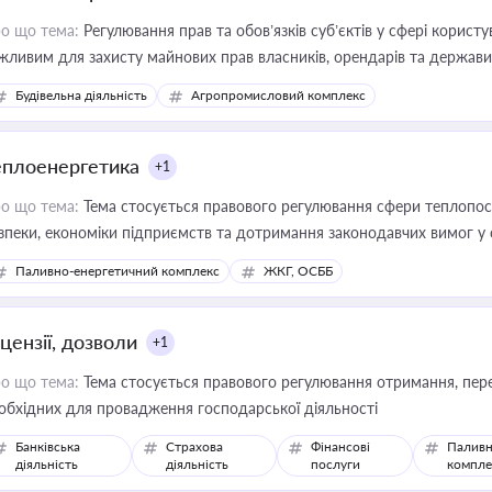
о що тема:
Регулювання прав та обов’язків суб’єктів у сфері корист
жливим для захисту майнових прав власників, орендарів та держави
сурсами
Будівельна діяльність
Агропромисловий комплекс
еплоенергетика
+1
о що тема:
Тема стосується правового регулювання сфери теплопост
зпеки, економіки підприємств та дотримання законодавчих вимог у
Паливно-енергетичний комплекс
ЖКГ, ОСББ
цензії, дозволи
+1
о що тема:
Тема стосується правового регулювання отримання, пере
обхідних для провадження господарської діяльності
Банківська
Страхова
Фінансові
Паливн
діяльність
діяльність
послуги
компле