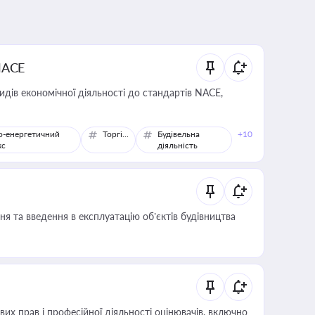
NACE
идів економічної діяльності до стандартів NACE,
о-енергетичний
Торгівля
Будівельна
+10
кс
діяльність
я та введення в експлуатацію об’єктів будівництва
х прав і професійної діяльності оцінювачів, включно