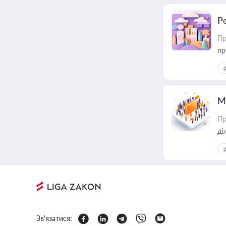
Р
Пр
пр
М
Пр
Зв'язатися: