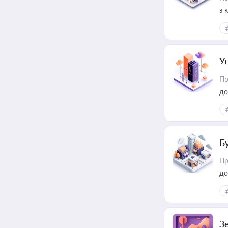
з 
ме
пр
У
Пр
до
Б
Пр
до
З