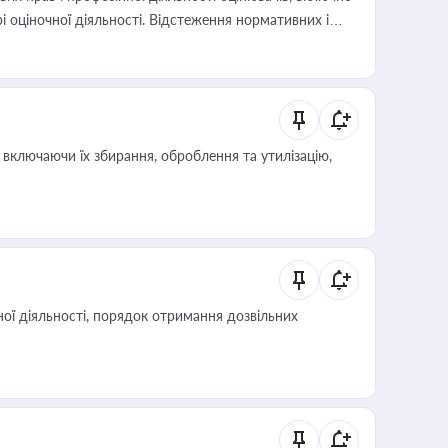
і оціночної діяльності. Відстеження нормативних і
иста або бухгалтера під час оподаткування,
 статусу суб'єктів оціночної діяльності
включаючи їх збирання, оброблення та утилізацію,
ої діяльності, порядок отримання дозвільних