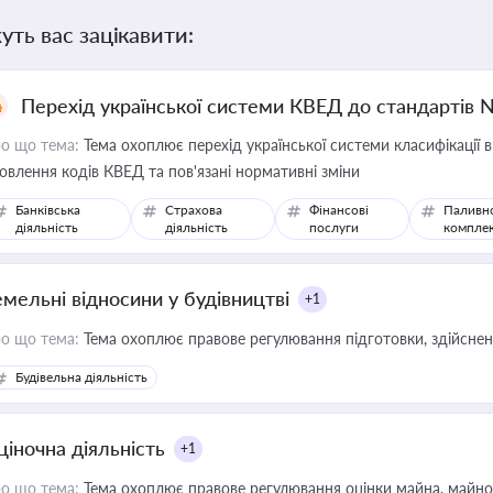
уть вас зацікавити:
Перехід української системи КВЕД до стандартів 
о що тема:
Тема охоплює перехід української системи класифікації в
овлення кодів КВЕД та пов'язані нормативні зміни
Банківська
Страхова
Фінансові
Паливн
діяльність
діяльність
послуги
компле
емельні відносини у будівництві
+1
о що тема:
Тема охоплює правове регулювання підготовки, здійсненн
Будівельна діяльність
ціночна діяльність
+1
о що тема:
Тема охоплює правове регулювання оцінки майна, майнови