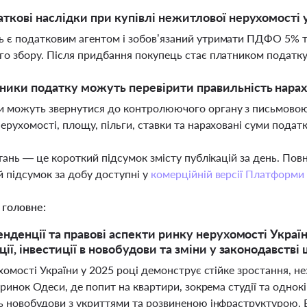
аткові наслідки при купівлі нежитлової нерухомості 
 є податковим агентом і зобов’язаний утримати ПДФО 5% т
го збору. Після придбання покупець стає платником податк
ники податку можуть перевірити правильність нара
 можуть звернутися до контролюючого органу з письмовою
нерухомості, площу, пільги, ставки та нараховані суми подат
тань — це короткий підсумок змісту публікацій за день. По
 підсумок за добу доступні у
комерційній версії Платформи
 головне:
нденції та правові аспекти ринку нерухомості України
ції, інвестиції в новобудови та зміни у законодавств
хомості України у 2025 році демонструє стійке зростання, 
ринок Одеси, де попит на квартири, зокрема студії та однок
 новобудови з укриттями та розвиненою інфраструктурою. В