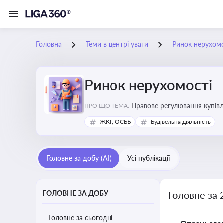
Головна
Теми в центрі уваги
Ринок нерухомо
Ринок нерухомості
Правове регулювання купівлі
ПРО ЩО ТЕМА:
об’єктів майна
ЖКГ, ОСББ
Будівельна діяльність
Головне за добу (AI)
Усі публікації
ГОЛОВНЕ ЗА ДОБУ
Головне за 
Головне за сьогодні
Опрацьова