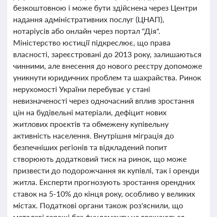
безкоштовною і може бути здійснена через Центри
надання адміністративних послуг (ЦНАП),
нотаріусів або онлайн через портал "Дія".
Міністерство юстиції підкреслює, що права
власності, зареєстровані до 2013 року, залишаються
чинними, але внесення до нового реєстру допоможе
уникнути юридичних проблем та шахрайства. Ринок
нерухомості України перебуває у стані
невизначеності через одночасний вплив зростання
цін на будівельні матеріали, дефіцит нових
житлових проєктів та обмежену купівельну
активність населення. Внутрішня міграція до
безпечніших регіонів та відкладений попит
створюють додатковий тиск на ринок, що може
призвести до подорожчання як купівлі, так і оренди
житла. Експерти прогнозують зростання орендних
ставок на 5-10% до кінця року, особливо у великих
містах. Податкові органи також роз'яснили, що
металеві гаражі без фундаменту не вважаються