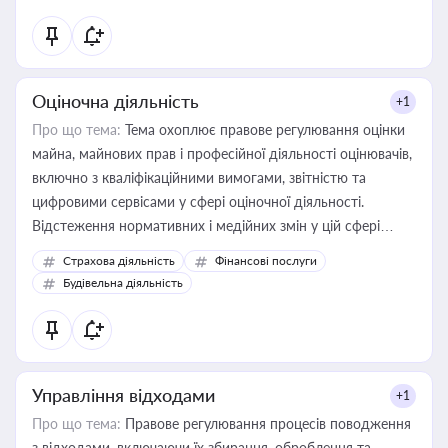
Оціночна діяльність
+1
Про що тема:
Тема охоплює правове регулювання оцінки
майна, майнових прав і професійної діяльності оцінювачів,
включно з кваліфікаційними вимогами, звітністю та
цифровими сервісами у сфері оціночної діяльності.
Відстеження нормативних і медійних змін у цій сфері
корисне для власника бізнесу, керівника, юриста або
Страхова діяльність
Фінансові послуги
бухгалтера під час оподаткування, приватизації, оренди
Будівельна діяльність
державного майна, корпоративних угод і перевірки
статусу суб'єктів оціночної діяльності
Управління відходами
+1
Про що тема:
Правове регулювання процесів поводження
з відходами, включаючи їх збирання, оброблення та