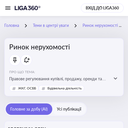
ВХІД ДО LIGA360
Головна
Теми в центрі уваги
Ринок нерухомості
Ринок нерухомості
ПРО ЩО ТЕМА:
Правове регулювання купівлі, продажу, оренди та
управління нерухомістю, що є ключовим для бізнесу,
ЖКГ, ОСББ
Будівельна діяльність
інвесторів, забудовників і власників об’єктів майна
Головне за добу (AI)
Усі публікації