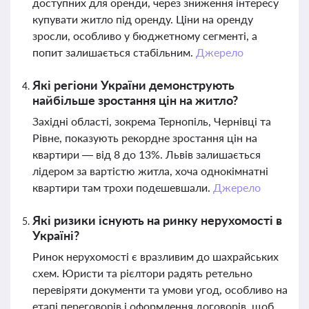
доступних для оренди, через зниження інтересу
купувати житло під оренду. Ціни на оренду
зросли, особливо у бюджетному сегменті, а
попит залишається стабільним.
Джерело
Які регіони України демонструють
найбільше зростання цін на житло?
Західні області, зокрема Тернопіль, Чернівці та
Рівне, показують рекордне зростання цін на
квартири — від 8 до 13%. Львів залишається
лідером за вартістю житла, хоча однокімнатні
квартири там трохи подешевшали.
Джерело
Які ризики існують на ринку нерухомості в
Україні?
Ринок нерухомості є вразливим до шахрайських
схем. Юристи та рієлтори радять ретельно
перевіряти документи та умови угод, особливо на
етапі переговорів і оформлення договорів, щоб