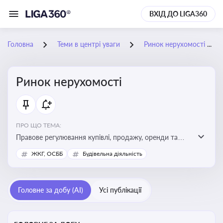
ВХІД ДО LIGA360
Головна
Теми в центрі уваги
Ринок нерухомості
Ринок нерухомості
ПРО ЩО ТЕМА:
Правове регулювання купівлі, продажу, оренди та
управління нерухомістю, що є ключовим для бізнесу,
ЖКГ, ОСББ
Будівельна діяльність
інвесторів, забудовників і власників об’єктів майна
Головне за добу (AI)
Усі публікації