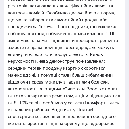
рієлторів, встановлення кваліфікаційних вимог та
контроль комісій. Особливо дискусійною є норма,
що може заборонити самостійний продаж або
оренду житла без участі посередника, що викликає
побоювання щодо обмеження права власності. Ці
зміни мають на меті підвищити прозорість ринку та
захистити права покупців і орендарів, але можуть
вплинути на вартість послуг агентств. Ринок
нерухомості Києва демонструє пожвавлення:
середній термін продажу квартир скоротився
майже вдвічі, а покупці стали більш вибагливими,
віддаючи перевагу житлу з гарантіями безпеки,
автономності та юридичної чистоти. Зростає попит
на готові квартири з ремонтом, а ціни підвищуються
на 8–10% за рік, особливо у сегменті комфорт-класу
в спальних районах. Водночас у Полтаві
спостерігається зменшення пропозицій орендного
житла та зростання цін на оренду, що відображає