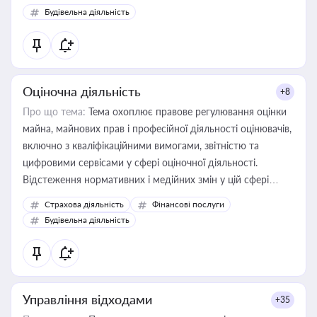
Будівельна діяльність
Оціночна діяльність
+8
Про що тема:
Тема охоплює правове регулювання оцінки
майна, майнових прав і професійної діяльності оцінювачів,
включно з кваліфікаційними вимогами, звітністю та
цифровими сервісами у сфері оціночної діяльності.
Відстеження нормативних і медійних змін у цій сфері
корисне для власника бізнесу, керівника, юриста або
Страхова діяльність
Фінансові послуги
бухгалтера під час оподаткування, приватизації, оренди
Будівельна діяльність
державного майна, корпоративних угод і перевірки
статусу суб'єктів оціночної діяльності
Управління відходами
+35