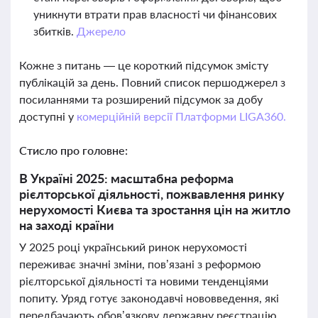
уникнути втрати прав власності чи фінансових
збитків.
Джерело
Кожне з питань — це короткий підсумок змісту
публікацій за день. Повний список першоджерел з
посиланнями та розширений підсумок за добу
доступні у
комерційній версії Платформи LIGA360.
Стисло про головне:
В Україні 2025: масштабна реформа
рієлторської діяльності, пожвавлення ринку
нерухомості Києва та зростання цін на житло
на заході країни
У 2025 році український ринок нерухомості
переживає значні зміни, пов’язані з реформою
рієлторської діяльності та новими тенденціями
попиту. Уряд готує законодавчі нововведення, які
передбачають обов’язкову державну реєстрацію