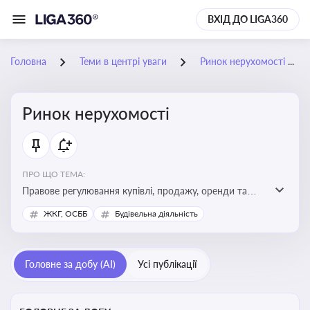
ВХІД ДО LIGA360
Головна
Теми в центрі уваги
Ринок нерухомості
Ринок нерухомості
ПРО ЩО ТЕМА:
Правове регулювання купівлі, продажу, оренди та
управління нерухомістю, що є ключовим для бізнесу,
ЖКГ, ОСББ
Будівельна діяльність
інвесторів, забудовників і власників об’єктів майна
Головне за добу (AI)
Усі публікації