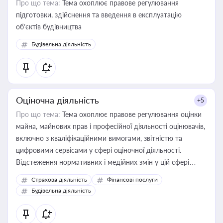
Про що тема:
Тема охоплює правове регулювання
підготовки, здійснення та введення в експлуатацію
об’єктів будівництва
Будівельна діяльність
Оціночна діяльність
+5
Про що тема:
Тема охоплює правове регулювання оцінки
майна, майнових прав і професійної діяльності оцінювачів,
включно з кваліфікаційними вимогами, звітністю та
цифровими сервісами у сфері оціночної діяльності.
Відстеження нормативних і медійних змін у цій сфері
корисне для власника бізнесу, керівника, юриста або
Страхова діяльність
Фінансові послуги
бухгалтера під час оподаткування, приватизації, оренди
Будівельна діяльність
державного майна, корпоративних угод і перевірки
статусу суб'єктів оціночної діяльності