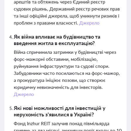
арештів та обтяжень через Єдиний реєстр
судових рішень, Державний реєстр речових прав
та інші офіційні джерела, щоб уникнути ризиків і
проблем з правами власності.
Джерело
Як війна впливає на будівництво та
введення житла в експлуатацію?
Війна спричинила затримки у будівництві через
форс-мажорні обставини, мобілізацію,
руйнування інфраструктури та судові спори.
Забудовники часто посилаються на форс-мажор,
а прокуратура ініціює позови, що створює
юридичну невизначеність для інвесторів.
Джерело
Які нові можливості для інвестицій у
нерухомість з'явилися в Україні?
Фонд Inzhur REIT залучив понад півмільярда
гривень за два місяці, знизивши поріг входу до 10