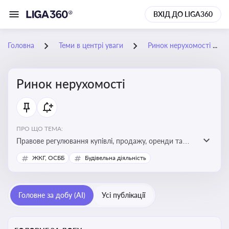
ВХІД ДО LIGA360
Головна
Теми в центрі уваги
Ринок нерухомості
Ринок нерухомості
ПРО ЩО ТЕМА:
Правове регулювання купівлі, продажу, оренди та
управління нерухомістю, що є ключовим для бізнесу,
ЖКГ, ОСББ
Будівельна діяльність
інвесторів, забудовників і власників об’єктів майна
Головне за добу (AI)
Усі публікації