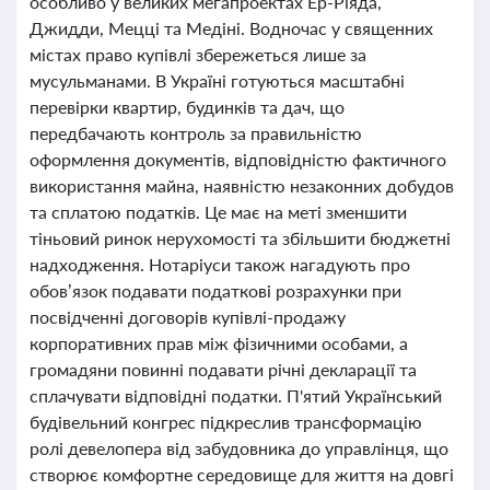
особливо у великих мегапроектах Ер-Ріяда,
Джидди, Мецці та Медіні. Водночас у священних
містах право купівлі збережеться лише за
мусульманами. В Україні готуються масштабні
перевірки квартир, будинків та дач, що
передбачають контроль за правильністю
оформлення документів, відповідністю фактичного
використання майна, наявністю незаконних добудов
та сплатою податків. Це має на меті зменшити
тіньовий ринок нерухомості та збільшити бюджетні
надходження. Нотаріуси також нагадують про
обов’язок подавати податкові розрахунки при
посвідченні договорів купівлі-продажу
корпоративних прав між фізичними особами, а
громадяни повинні подавати річні декларації та
сплачувати відповідні податки. П'ятий Український
будівельний конгрес підкреслив трансформацію
ролі девелопера від забудовника до управлінця, що
створює комфортне середовище для життя на довгі