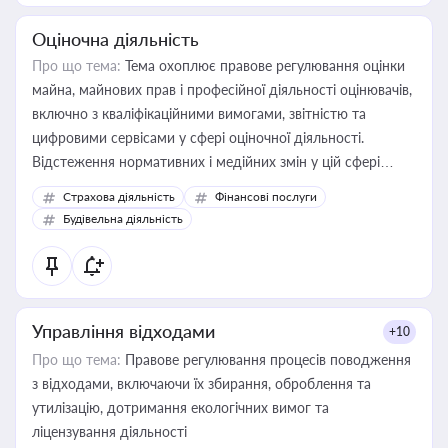
Оціночна діяльність
Про що тема:
Тема охоплює правове регулювання оцінки
майна, майнових прав і професійної діяльності оцінювачів,
включно з кваліфікаційними вимогами, звітністю та
цифровими сервісами у сфері оціночної діяльності.
Відстеження нормативних і медійних змін у цій сфері
корисне для власника бізнесу, керівника, юриста або
Страхова діяльність
Фінансові послуги
бухгалтера під час оподаткування, приватизації, оренди
Будівельна діяльність
державного майна, корпоративних угод і перевірки
статусу суб'єктів оціночної діяльності
Управління відходами
+10
Про що тема:
Правове регулювання процесів поводження
з відходами, включаючи їх збирання, оброблення та
утилізацію, дотримання екологічних вимог та
ліцензування діяльності