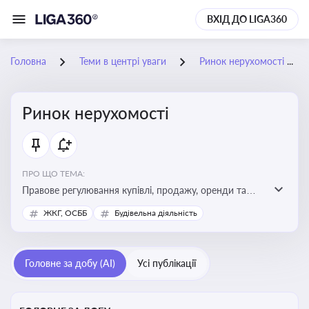
ВХІД ДО LIGA360
Головна
Теми в центрі уваги
Ринок нерухомості
Ринок нерухомості
ПРО ЩО ТЕМА:
Правове регулювання купівлі, продажу, оренди та
управління нерухомістю, що є ключовим для бізнесу,
ЖКГ, ОСББ
Будівельна діяльність
інвесторів, забудовників і власників об’єктів майна
Головне за добу (AI)
Усі публікації