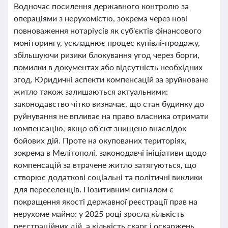
Водночас посилення державного контролю за
операціями з нерухомістю, зокрема через нові
повноваження нотаріусів як суб'єктів фінансового
моніторингу, ускладнює процес купівлі-продажу,
збільшуючи ризики блокування угод через борги,
помилки в документах або відсутність необхідних
згод. Юридичні аспекти компенсацій за зруйноване
житло також залишаються актуальними:
законодавство чітко визначає, що стан будинку до
руйнування не впливає на право власника отримати
компенсацію, якщо об'єкт знищено внаслідок
бойових дій. Проте на окупованих територіях,
зокрема в Мелітополі, законодавчі ініціативи щодо
компенсацій за втрачене житло затягуються, що
створює додаткові соціальні та політичні виклики
для переселенців. Позитивним сигналом є
покращення якості державної реєстрації прав на
нерухоме майно: у 2025 році зросла кількість
реєстраційних дій, а кількість скарг і оскаржень