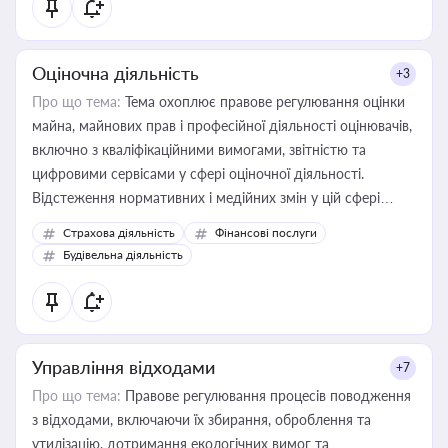
Оціночна діяльність
+3
Про що тема:
Тема охоплює правове регулювання оцінки
майна, майнових прав і професійної діяльності оцінювачів,
включно з кваліфікаційними вимогами, звітністю та
цифровими сервісами у сфері оціночної діяльності.
Відстеження нормативних і медійних змін у цій сфері
корисне для власника бізнесу, керівника, юриста або
Страхова діяльність
Фінансові послуги
бухгалтера під час оподаткування, приватизації, оренди
Будівельна діяльність
державного майна, корпоративних угод і перевірки
статусу суб'єктів оціночної діяльності
Управління відходами
+7
Про що тема:
Правове регулювання процесів поводження
з відходами, включаючи їх збирання, оброблення та
утилізацію, дотримання екологічних вимог та