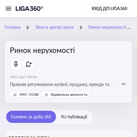
ВХІД ДО LIGA360
Головна
Теми в центрі уваги
Ринок нерухомості
Ринок нерухомості
ПРО ЩО ТЕМА:
Правове регулювання купівлі, продажу, оренди та
управління нерухомістю, що є ключовим для бізнесу,
ЖКГ, ОСББ
Будівельна діяльність
інвесторів, забудовників і власників об’єктів майна
Головне за добу (AI)
Усі публікації