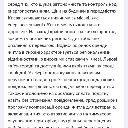
серед тих, хто шукає автономність та контроль над
енергопостачанням. Ціни на будинки в передмістях
Києва залишаються нижчими за міські, але
енергоефективні об'єкти можуть коштувати
дорожче. На заході країни попит на житло зростає,
зокрема у безпечних регіонах, де стабільне
опалення є перевагою. Водночас ринок оренди
житла в Україні характеризується регіональними
відмінностями, з високими ставками у Києві, Львові
та Ужгороді та доступнішими варіантами на сході
та півдні. У сфері оподаткування власникам
нерухомості надано роз'яснення щодо податкових
повідомлень-рішень, які слід уважно перевіряти, а
також наголошено на обов'язку сплати податку
навіть без отримання повідомлення. Уряд розширив
програму компенсації оренди житла для ветеранів,
включивши тих, хто втратив житло на тимчасово
окупованих територіях, внутрішньо переміщених
осіб без власного житла та осіб, які були в полоні.