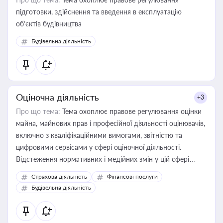
підготовки, здійснення та введення в експлуатацію
об’єктів будівництва
Будівельна діяльність
Оціночна діяльність
+3
Про що тема:
Тема охоплює правове регулювання оцінки
майна, майнових прав і професійної діяльності оцінювачів,
включно з кваліфікаційними вимогами, звітністю та
цифровими сервісами у сфері оціночної діяльності.
Відстеження нормативних і медійних змін у цій сфері
корисне для власника бізнесу, керівника, юриста або
Страхова діяльність
Фінансові послуги
бухгалтера під час оподаткування, приватизації, оренди
Будівельна діяльність
державного майна, корпоративних угод і перевірки
статусу суб'єктів оціночної діяльності