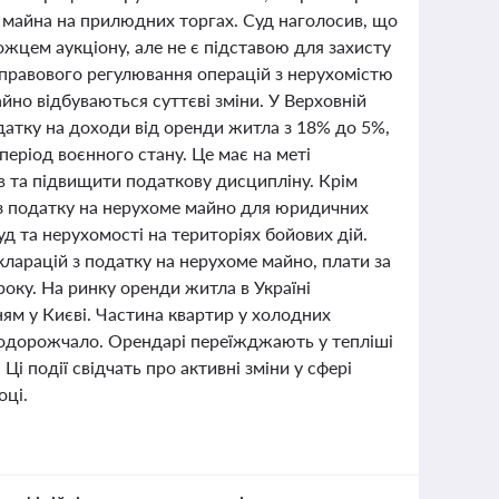
 майна на прилюдних торгах. Суд наголосив, що
жцем аукціону, але не є підставою для захисту
я правового регулювання операцій з нерухомістю
айно відбуваються суттєві зміни. У Верховній
датку на доходи від оренди житла з 18% до 5%,
період воєнного стану. Це має на меті
в та підвищити податкову дисципліну. Крім
 з податку на нерухоме майно для юридичних
д та нерухомості на територіях бойових дій.
кларацій з податку на нерухоме майно, плати за
року. На ринку оренди житла в Україні
ням у Києві. Частина квартир у холодних
подорожчало. Орендарі переїжджають у тепліші
і події свідчать про активні зміни у сфері
оці.