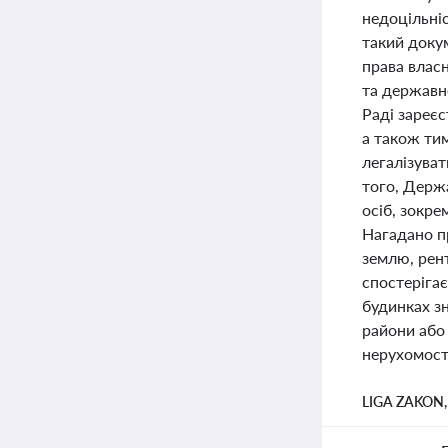
недоцільні
такий доку
права власн
та державно
Раді зареє
а також тим
легалізува
того, Держ
осіб, зокре
Нагадано пр
землю, рент
спостерігає
будинках з
райони або 
нерухомості
LIGA ZAKON