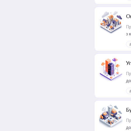
О
Пр
з 
ме
пр
У
Пр
до
Б
Пр
до