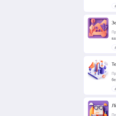
З
Пр
ва
ре
Т
Пр
бе
Лі
Пр