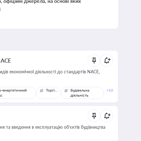
о, офіційні джерела, на основі яких
к
NACE
идів економічної діяльності до стандартів NACE,
о-енергетичний
Торгівля
Будівельна
+10
кс
діяльність
я та введення в експлуатацію об’єктів будівництва