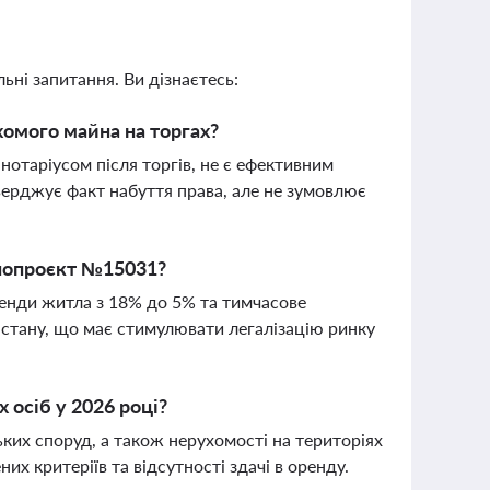
ьні запитання. Ви дізнаєтесь:
омого майна на торгах?
нотаріусом після торгів, не є ефективним
верджує факт набуття права, але не зумовлює
онопроєкт №15031?
енди житла з 18% до 5% та тимчасове
о стану, що має стимулювати легалізацію ринку
 осіб у 2026 році?
ких споруд, а також нерухомості на територіях
х критеріїв та відсутності здачі в оренду.