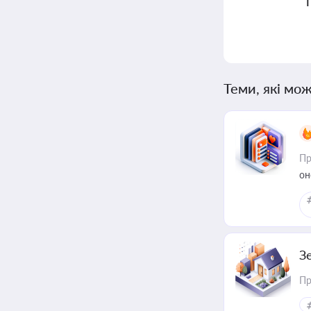
Теми, які мож
Пр
он
З
Пр