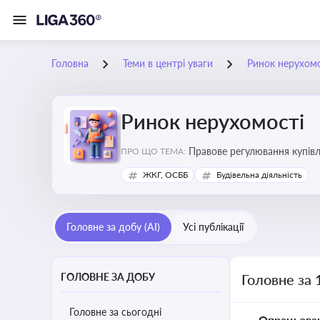
Головна
Теми в центрі уваги
Ринок нерухомо
Ринок нерухомості
Правове регулювання купівлі
ПРО ЩО ТЕМА:
об’єктів майна
ЖКГ, ОСББ
Будівельна діяльність
Головне за добу (AI)
Усі публікації
ГОЛОВНЕ ЗА ДОБУ
Головне за 
Головне за сьогодні
Опрацьова