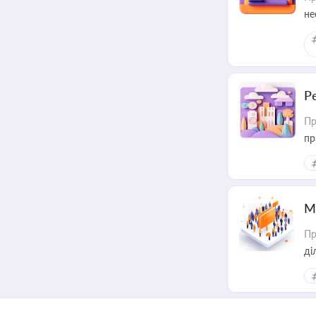
не
Р
Пр
пр
М
Пр