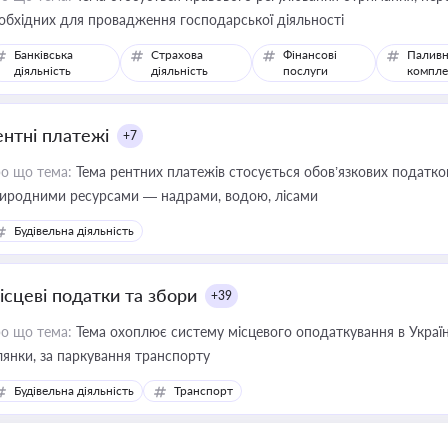
обхідних для провадження господарської діяльності
Банківська
Страхова
Фінансові
Паливн
діяльність
діяльність
послуги
компле
ентні платежі
+7
о що тема:
Тема рентних платежів стосується обов’язкових податков
иродними ресурсами — надрами, водою, лісами
Будівельна діяльність
ісцеві податки та збори
+39
о що тема:
Тема охоплює систему місцевого оподаткування в Україні
ділянки, за паркування транспорту
Будівельна діяльність
Транспорт