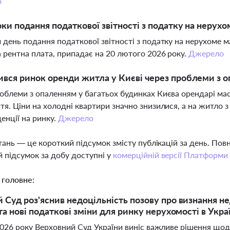
о
оки подання податкової звітності з податку на нерухо
 день подання податкової звітності з податку на нерухоме ма
 рентна плата, припадає на 20 лютого 2026 року.
Джерело
ився ринок оренди житла у Києві через проблеми з 
облеми з опаленням у багатьох будинках Києва орендарі ма
тя. Ціни на холодні квартири значно знизилися, а на житло
денції на ринку.
Джерело
тань — це короткий підсумок змісту публікацій за день. По
 підсумок за добу доступні у
комерційній версії Платформи
 головне:
 Суд роз'яснив недоцільність позову про визнання н
та нові податкові зміни для ринку нерухомості в Украї
026 року Верховний Суд України виніс важливе рішення щод