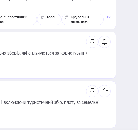
о-енергетичний
Торгівля
Будівельна
+2
кс
діяльність
их зборів, які сплачуються за користування
, включаючи туристичний збір, плату за земельні