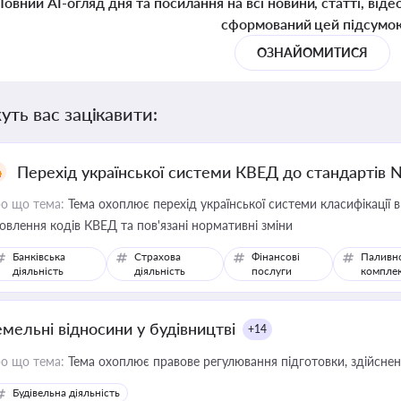
Повний AI-огляд дня та посилання на всі новини, статті, віде
сформований цей підсумо
ОЗНАЙОМИТИСЯ
уть вас зацікавити:
Перехід української системи КВЕД до стандартів 
о що тема:
Тема охоплює перехід української системи класифікації в
овлення кодів КВЕД та пов'язані нормативні зміни
Банківська
Страхова
Фінансові
Паливн
діяльність
діяльність
послуги
компле
емельні відносини у будівництві
+14
о що тема:
Тема охоплює правове регулювання підготовки, здійсненн
Будівельна діяльність