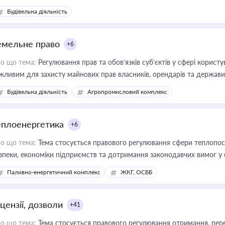
Будівельна діяльність
емельне право
+6
о що тема:
Регулювання прав та обов’язків суб’єктів у сфері корист
жливим для захисту майнових прав власників, орендарів та держави
сурсами
Будівельна діяльність
Агропромисловий комплекс
еплоенергетика
+6
о що тема:
Тема стосується правового регулювання сфери теплопост
зпеки, економіки підприємств та дотримання законодавчих вимог у
Паливно-енергетичний комплекс
ЖКГ, ОСББ
цензії, дозволи
+41
о що тема:
Тема стосується правового регулювання отримання, пере