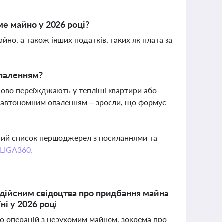
ме майно у 2026 році?
йно, а також інших податків, таких як плата за
опаленням?
сово переїжджають у тепліші квартири або
 з автономним опаленням – зросли, що формує
вний список першоджерел з посиланнями та
 LIGA360.
едійсним свідоцтва про придбання майна
ні у 2026 році
о операцій з нерухомим майном, зокрема про