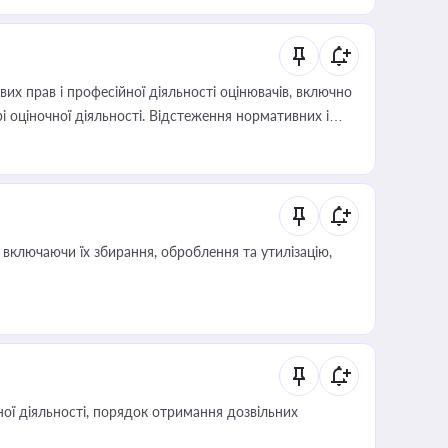
х прав і професійної діяльності оцінювачів, включно
і оціночної діяльності. Відстеження нормативних і
иста або бухгалтера під час оподаткування,
 статусу суб'єктів оціночної діяльності
включаючи їх збирання, оброблення та утилізацію,
ої діяльності, порядок отримання дозвільних