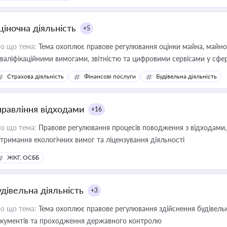
ціночна діяльність
+5
о що тема:
Тема охоплює правове регулювання оцінки майна, майнови
кваліфікаційними вимогами, звітністю та цифровими сервісами у сфер
дійних змін у цій сфері корисне для власника бізнесу, керівника, юр
Страхова діяльність
Фінансові послуги
Будівельна діяльність
иватизації, оренди державного майна, корпоративних угод і перевірки
правління відходами
+16
о що тема:
Правове регулювання процесів поводження з відходами, 
тримання екологічних вимог та ліцензування діяльності
ЖКГ, ОСББ
удівельна діяльність
+3
о що тема:
Тема охоплює правове регулювання здійснення будівельн
кументів та проходження державного контролю