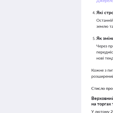
Джерел
Які стр
Останній
землю та
Як змін
Через пр
передміс
нові тен
Кожне з пи
розширений
Стисло про
Верховний
на торгах 
У лютому 2