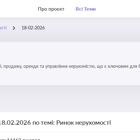
Про проєкт
Всі Теми
сті
18-02-2026
, продажу, оренди та управління нерухомістю, що є ключовим для біз
18.02.2026 по темі: Ринок нерухомості
но:
14462 джерел