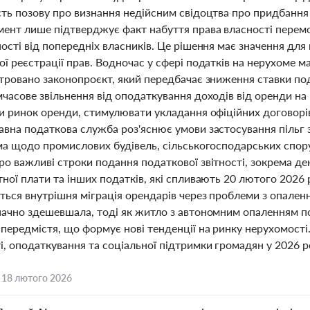
сть позову про визнання недійсним свідоцтва про придбання
мент лише підтверджує факт набуття права власності перемо
ості від попередніх власників. Це рішення має значення дл
ї реєстрації прав. Водночас у сфері податків на нерухоме м
стровано законопроєкт, який передбачає зниження ставки по
часове звільнення від оподаткування доходів від оренди на 
ти ринок оренди, стимулювати укладання офіційних договорі
авна податкова служба роз'яснює умови застосування пільг
ма щодо промислових будівель, сільськогосподарських спору
о важливі строки подання податкової звітності, зокрема де
ної плати та інших податків, які спливають 20 лютого 2026 
ться внутрішня міграція орендарів через проблеми з опален
начно здешевшала, тоді як житло з автономним опаленням 
передмістя, що формує нові тенденції на ринку нерухомості. Ц
, оподаткування та соціальної підтримки громадян у 2026 р
,
18 лютого 2026