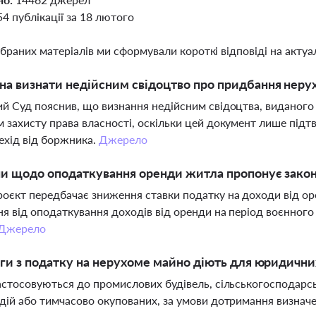
54 публікації за 18 лютого
ібраних матеріалів ми сформували короткі відповіді на актуал
а визнати недійсним свідоцтво про придбання нерух
й Суд пояснив, що визнання недійсним свідоцтва, виданого 
 захисту права власності, оскільки цей документ лише підт
ехід від боржника.
Джерело
ни щодо оподаткування оренди житла пропонує зак
оєкт передбачає зниження ставки податку на доходи від ор
ня від оподаткування доходів від оренди на період воєнног
Джерело
ьги з податку на нерухоме майно діють для юридичних
астосовуються до промислових будівель, сільськогосподарсь
дій або тимчасово окупованих, за умови дотримання визначени