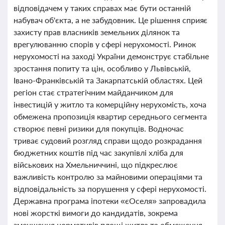
відповідачем у таких справах має бути останній
набувач об'єкта, а не забудовник. Це рішення сприяє
захисту прав власників земельних ділянок та
врегулюванню спорів у сфері нерухомості. Ринок
нерухомості на заході України демонструє стабільне
зростання попиту та цін, особливо у Львівській,
Івано-Франківській та Закарпатській областях. Цей
регіон стає стратегічним майданчиком для
інвестицій у житло та комерційну нерухомість, хоча
обмежена пропозиція квартир середнього сегмента
створює певні ризики для покупців. Водночас
триває судовий розгляд справи щодо розкрадання
бюджетних коштів під час закупівлі хліба для
військових на Хмельниччині, що підкреслює
важливість контролю за майновими операціями та
відповідальність за порушення у сфері нерухомості.
Державна програма іпотеки «єОселя» запровадила
нові жорсткі вимоги до кандидатів, зокрема
зменшення нормативів площі житла та обмеження