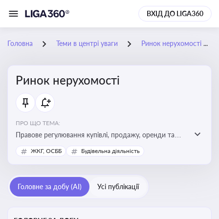
ВХІД ДО LIGA360
Головна
Теми в центрі уваги
Ринок нерухомості
Ринок нерухомості
ПРО ЩО ТЕМА:
Правове регулювання купівлі, продажу, оренди та
управління нерухомістю, що є ключовим для бізнесу,
ЖКГ, ОСББ
Будівельна діяльність
інвесторів, забудовників і власників об’єктів майна
Головне за добу (AI)
Усі публікації