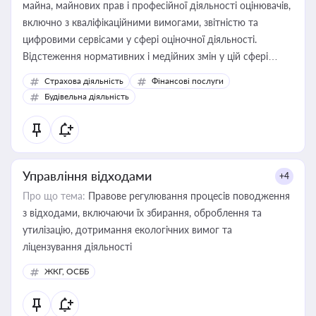
майна, майнових прав і професійної діяльності оцінювачів,
включно з кваліфікаційними вимогами, звітністю та
цифровими сервісами у сфері оціночної діяльності.
Відстеження нормативних і медійних змін у цій сфері
корисне для власника бізнесу, керівника, юриста або
Страхова діяльність
Фінансові послуги
бухгалтера під час оподаткування, приватизації, оренди
Будівельна діяльність
державного майна, корпоративних угод і перевірки
статусу суб'єктів оціночної діяльності
Управління відходами
+4
Про що тема:
Правове регулювання процесів поводження
з відходами, включаючи їх збирання, оброблення та
утилізацію, дотримання екологічних вимог та
ліцензування діяльності
ЖКГ, ОСББ