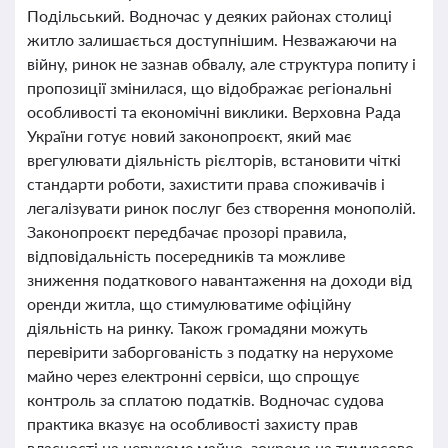
Подільський. Водночас у деяких районах столиці
житло залишається доступнішим. Незважаючи на
війну, ринок не зазнав обвалу, але структура попиту і
пропозиції змінилася, що відображає регіональні
особливості та економічні виклики. Верховна Рада
України готує новий законопроєкт, який має
врегулювати діяльність рієлторів, встановити чіткі
стандарти роботи, захистити права споживачів і
легалізувати ринок послуг без створення монополій.
Законопроєкт передбачає прозорі правила,
відповідальність посередників та можливе
зниження податкового навантаження на доходи від
оренди житла, що стимулюватиме офіційну
діяльність на ринку. Також громадяни можуть
перевірити заборгованість з податку на нерухоме
майно через електронні сервіси, що спрощує
контроль за сплатою податків. Водночас судова
практика вказує на особливості захисту прав
власності на нерухоме майно, зокрема на тимчасово