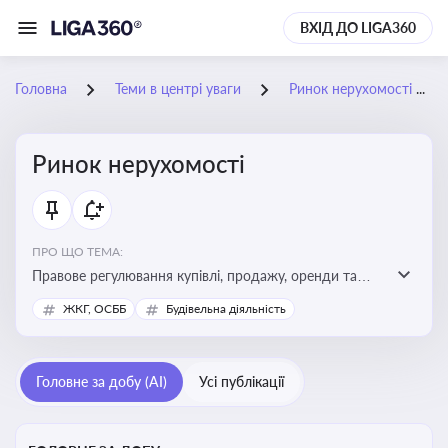
ВХІД ДО LIGA360
Головна
Теми в центрі уваги
Ринок нерухомості
Ринок нерухомості
ПРО ЩО ТЕМА:
Правове регулювання купівлі, продажу, оренди та
управління нерухомістю, що є ключовим для бізнесу,
ЖКГ, ОСББ
Будівельна діяльність
інвесторів, забудовників і власників об’єктів майна
Головне за добу (AI)
Усі публікації