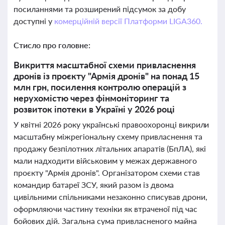
посиланнями та розширений підсумок за добу
доступні у
комерційній версії Платформи LIGA360.
Стисло про головне:
Викриття масштабної схеми привласнення
дронів із проєкту "Армія дронів" на понад 15
млн грн, посилення контролю операцій з
нерухомістю через фінмоніторинг та
розвиток іпотеки в Україні у 2026 році
У квітні 2026 року українські правоохоронці викрили
масштабну міжрегіональну схему привласнення та
продажу безпілотних літальних апаратів (БпЛА), які
мали надходити військовим у межах державного
проєкту "Армія дронів". Організатором схеми став
командир батареї ЗСУ, який разом із двома
цивільними спільниками незаконно списував дрони,
оформляючи частину техніки як втраченої під час
бойових дій. Загальна сума привласненого майна