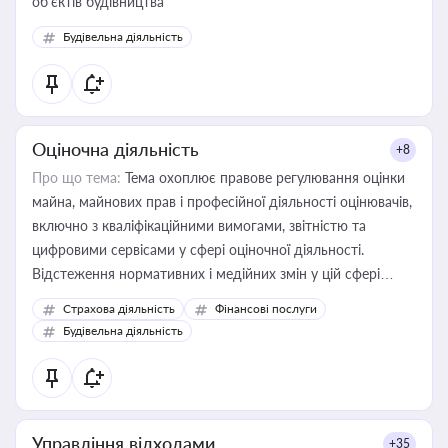
об’єктів будівництва
Будівельна діяльність
Оціночна діяльність
+8
Про що тема:
Тема охоплює правове регулювання оцінки
майна, майнових прав і професійної діяльності оцінювачів,
включно з кваліфікаційними вимогами, звітністю та
цифровими сервісами у сфері оціночної діяльності.
Відстеження нормативних і медійних змін у цій сфері
корисне для власника бізнесу, керівника, юриста або
Страхова діяльність
Фінансові послуги
бухгалтера під час оподаткування, приватизації, оренди
Будівельна діяльність
державного майна, корпоративних угод і перевірки
статусу суб'єктів оціночної діяльності
Управління відходами
+35