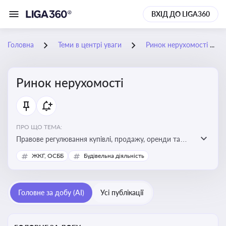
ВХІД ДО LIGA360
Головна
Теми в центрі уваги
Ринок нерухомості
Ринок нерухомості
ПРО ЩО ТЕМА:
Правове регулювання купівлі, продажу, оренди та
управління нерухомістю, що є ключовим для бізнесу,
ЖКГ, ОСББ
Будівельна діяльність
інвесторів, забудовників і власників об’єктів майна
Головне за добу (AI)
Усі публікації