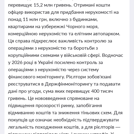
перевищує 15,2 млн гривень. Отримані кошти
офіцер використав для придбання нерухомості на
понад 11 млн грн, включно з будинками,
квартирами на узбережжі Чорного моря,
комерційною нерухомістю та елітним автопарком.
Ця справа підкреслює важливість контролю за
операціями з нерухомістю та боротьби з
корупційними схемами у військовій сфері. Водночас
у 2026 році в Україні посилено контроль за
операціями з нерухомістю через систему
фінансового моніторингу. Рієлтори зобов'язані
реєструватися в Держфінмоніторингу та подавати
дані про угоди, сума яких перевищує 400 тисяч
гривень. Це нововведення спрямоване на
підвищення прозорості ринку, запобігання
відмиванню коштів та зниження тіньових схем. Для
покупців це означає необхідність підтверджувати
легальність походження коштів, а для рієлторів —
підвищену відповідальність і ризики штрафів. У