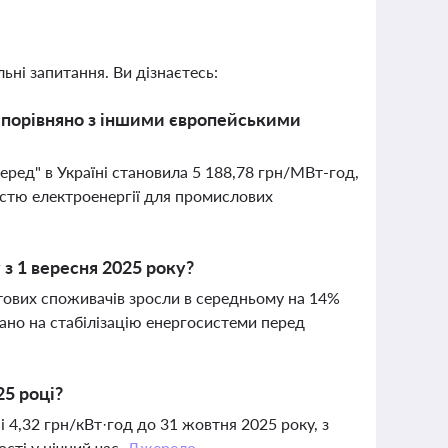
ьні запитання. Ви дізнаєтесь:
ку порівняно з іншими європейськими
перед" в Україні становила 5 188,78 грн/МВт-год,
тістю електроенергії для промислових
 з 1 вересня 2025 року?
утових споживачів зросли в середньому на 14%
ано на стабілізацію енергосистеми перед
25 році?
 4,32 грн/кВт·год до 31 жовтня 2025 року, з
сті у нічний час.
Джерело