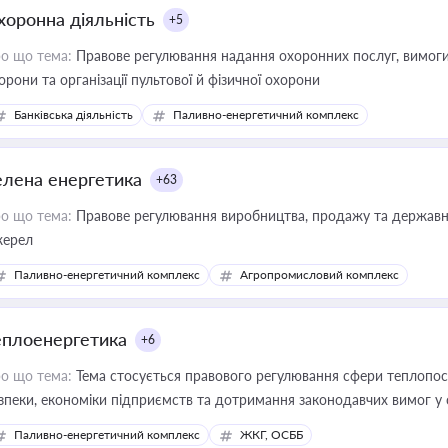
хоронна діяльність
+5
о що тема:
Правове регулювання надання охоронних послуг, вимоги д
орони та організації пультової й фізичної охорони
Банківська діяльність
Паливно-енергетичний комплекс
елена енергетика
+63
о що тема:
Правове регулювання виробництва, продажу та державної
ерел
Паливно-енергетичний комплекс
Агропромисловий комплекс
еплоенергетика
+6
о що тема:
Тема стосується правового регулювання сфери теплопост
зпеки, економіки підприємств та дотримання законодавчих вимог у
Паливно-енергетичний комплекс
ЖКГ, ОСББ