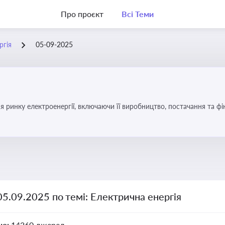
Про проєкт
Всі Теми
ргія
05-09-2025
я ринку електроенергії, включаючи її виробництво, постачання та ф
05.09.2025 по темі: Електрична енергія
но:
14260 джерел