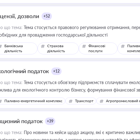
цензії, дозволи
+52
о що тема:
Тема стосується правового регулювання отримання, пере
обхідних для провадження господарської діяльності
Банківська
Страхова
Фінансові
Паливн
діяльність
діяльність
послуги
компле
кологічний податок
+12
о що тема:
Тема стосується обов’язку підприємств сплачувати еколо
жлива для екологічного контролю бізнесу, формування фінансової 
конодавства
Паливно-енергетичний комплекс
Транспорт
Агропромисловий 
кцизний податок
+39
о що тема:
Про новини та кейси щодо акцизу, які є критично важли
алізують підакцизну продукцію, з метою уникнення штрафів та ефек