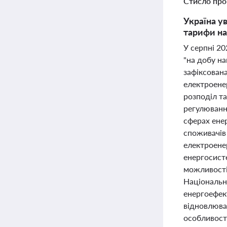
Стисло про
Україна у
тарифи на
У серпні 20
"на добу н
зафіксована
електроене
розподіл т
регулювання
сферах ене
споживачів
електроене
енергосисте
можливості 
Національни
енергоефек
відновлюван
особливост