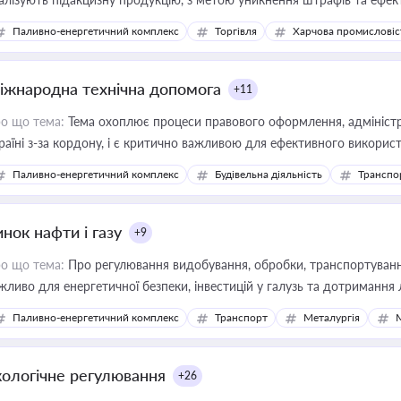
Паливно-енергетичний комплекс
Торгівля
Харчова промисловіс
іжнародна технічна допомога
+11
о що тема:
Тема охоплює процеси правового оформлення, адміністр
раїні з-за кордону, і є критично важливою для ефективного використ
фраструктурних проєктів
Паливно-енергетичний комплекс
Будівельна діяльність
Транспо
нок нафти і газу
+9
о що тема:
Про регулювання видобування, обробки, транспортування
жливо для енергетичної безпеки, інвестицій у галузь та дотримання 
Паливно-енергетичний комплекс
Транспорт
Металургія
кологічне регулювання
+26