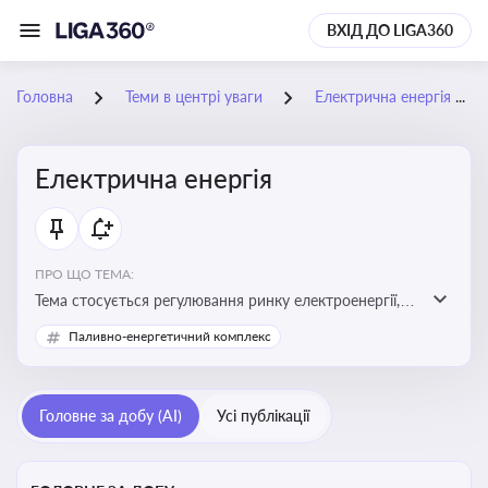
ВХІД ДО LIGA360
Головна
Теми в центрі уваги
Електрична енергія
Електрична енергія
ПРО ЩО ТЕМА:
Тема стосується регулювання ринку електроенергії,
включаючи її виробництво, постачання та фінансові
Паливно-енергетичний комплекс
стимули для відновлюваної енергетики
Головне за добу (AI)
Усі публікації