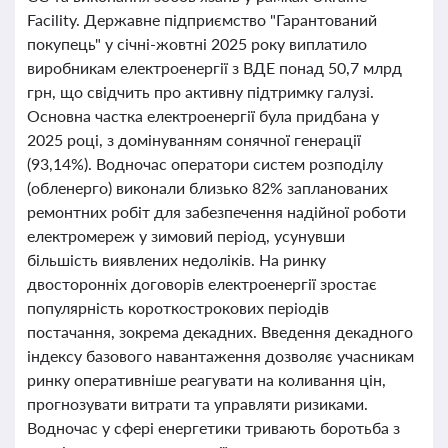
Facility. Державне підприємство "Гарантований
покупець" у січні-жовтні 2025 року виплатило
виробникам електроенергії з ВДЕ понад 50,7 млрд
грн, що свідчить про активну підтримку галузі.
Основна частка електроенергії була придбана у
2025 році, з домінуванням сонячної генерації
(93,14%). Водночас оператори систем розподілу
(обленерго) виконали близько 82% запланованих
ремонтних робіт для забезпечення надійної роботи
електромереж у зимовий період, усунувши
більшість виявлених недоліків. На ринку
двосторонніх договорів електроенергії зростає
популярність короткострокових періодів
постачання, зокрема декадних. Введення декадного
індексу базового навантаження дозволяє учасникам
ринку оперативніше реагувати на коливання цін,
прогнозувати витрати та управляти ризиками.
Водночас у сфері енергетики тривають боротьба з