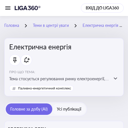
ВХІД ДО LIGA360
Головна
Теми в центрі уваги
Електрична енергія
Електрична енергія
ПРО ЩО ТЕМА:
Тема стосується регулювання ринку електроенергії,
включаючи її виробництво, постачання та фінансові
Паливно-енергетичний комплекс
стимули для відновлюваної енергетики
Головне за добу (AI)
Усі публікації