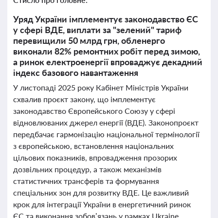
Уряд України імплементує законодавство ЄС
у сфері ВДЕ, виплати за "зелений" тариф
перевищили 50 млрд грн, обленерго
виконали 82% ремонтних робіт перед зимою,
а ринок електроенергії впроваджує декадний
індекс базового навантаження
У листопаді 2025 року Кабінет Міністрів України
схвалив проєкт закону, що імплементує
законодавство Європейського Союзу у сфері
відновлюваних джерел енергії (ВДЕ). Законопроєкт
передбачає гармонізацію національної термінології
з європейською, встановлення національних
цільових показників, впровадження прозорих
дозвільних процедур, а також механізмів
статистичних трансферів та формування
спеціальних зон для розвитку ВДЕ. Це важливий
крок для інтеграції України в енергетичний ринок
ЄС та виконання зобов’язань у рамках Ukraine