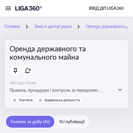
ВХІД ДО LIGA360
Головна
Теми в центрі уваги
Оренда державного та комунального майна
Оренда державного та
комунального майна
ПРО ЩО ТЕМА:
Правила, процедури і контроль за передачею
державного та комунального майна в оренду. Кейси
Торгівля
Будівельна діяльність
використання публічного майна
Головне за добу (AI)
Усі публікації