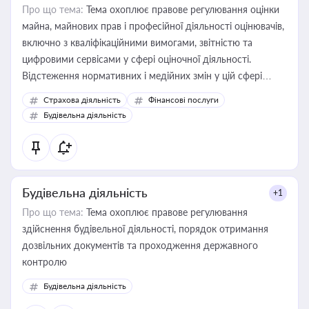
Про що тема:
Тема охоплює правове регулювання оцінки
майна, майнових прав і професійної діяльності оцінювачів,
включно з кваліфікаційними вимогами, звітністю та
цифровими сервісами у сфері оціночної діяльності.
Відстеження нормативних і медійних змін у цій сфері
корисне для власника бізнесу, керівника, юриста або
Страхова діяльність
Фінансові послуги
бухгалтера під час оподаткування, приватизації, оренди
Будівельна діяльність
державного майна, корпоративних угод і перевірки
статусу суб'єктів оціночної діяльності
Будівельна діяльність
+1
Про що тема:
Тема охоплює правове регулювання
здійснення будівельної діяльності, порядок отримання
дозвільних документів та проходження державного
контролю
Будівельна діяльність