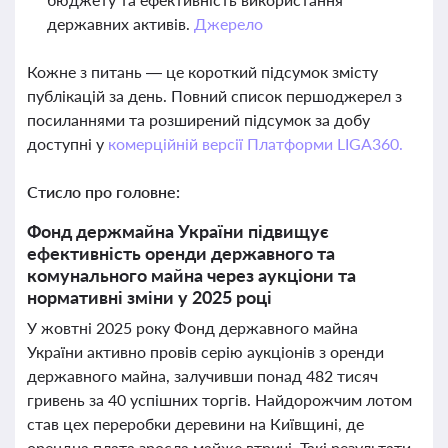
державних активів.
Джерело
Кожне з питань — це короткий підсумок змісту
публікацій за день. Повний список першоджерел з
посиланнями та розширений підсумок за добу
доступні у
комерційній версії Платформи LIGA360.
Стисло про головне:
Фонд держмайна України підвищує
ефективність оренди державного та
комунального майна через аукціони та
нормативні зміни у 2025 році
У жовтні 2025 року Фонд державного майна
України активно провів серію аукціонів з оренди
державного майна, залучивши понад 482 тисяч
гривень за 40 успішних торгів. Найдорожчим лотом
став цех переробки деревини на Київщині, де
орендна плата зросла майже втричі. Такі результати