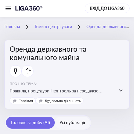
ВХІД ДО LIGA360
Головна
Теми в центрі уваги
Оренда державного та комунального майна
Оренда державного та
комунального майна
ПРО ЩО ТЕМА:
Правила, процедури і контроль за передачею
державного та комунального майна в оренду. Кейси
Торгівля
Будівельна діяльність
використання публічного майна
Головне за добу (AI)
Усі публікації