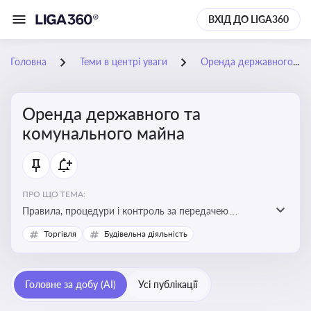
ВХІД ДО LIGA360
Головна
Теми в центрі уваги
Оренда державного та комунального майна
Оренда державного та
комунального майна
ПРО ЩО ТЕМА:
Правила, процедури і контроль за передачею
державного та комунального майна в оренду. Кейси
Торгівля
Будівельна діяльність
використання публічного майна
Головне за добу (AI)
Усі публікації