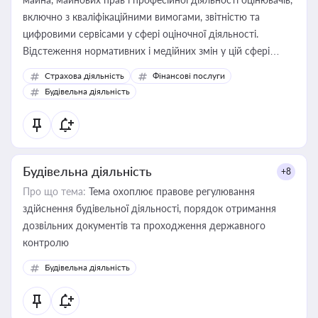
включно з кваліфікаційними вимогами, звітністю та
цифровими сервісами у сфері оціночної діяльності.
Відстеження нормативних і медійних змін у цій сфері
корисне для власника бізнесу, керівника, юриста або
Страхова діяльність
Фінансові послуги
бухгалтера під час оподаткування, приватизації, оренди
Будівельна діяльність
державного майна, корпоративних угод і перевірки
статусу суб'єктів оціночної діяльності
Будівельна діяльність
+8
Про що тема:
Тема охоплює правове регулювання
здійснення будівельної діяльності, порядок отримання
дозвільних документів та проходження державного
контролю
Будівельна діяльність