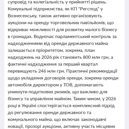
супровід та колегіальність у прийнятті рішень.
Комунальні підприємства, як КП "Регспод" у
Вознесенську, також активно організовують
аукціони на оренду торговельних павільйонів, що
відкриває можливості для розвитку малого бізнесу
в громадах. Водночас парламентський контроль за
надходженнями від оренди державного майна
залишається пріоритетом, зокрема, план
надходжень на 2026 рік становить 800 млн грн, а
фактичні надходження за перший квартал
перевищують 246 млн грн. Практичні рекомендації
щодо укладення договорів оренди, зокрема оренди
автомобіля директором у ТОВ, допомагають
уникнути податкових ризиків, що важливо для
бізнесу та управління майном. Таким чином, у 2026
році в Україні спостерігається комплексний підхід
до регулювання оренди державного та
комунального майна, що включає законодавчі
новації, прозорі аукціони, активну участь місцевих