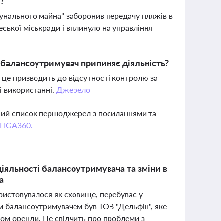
і?
мунального майна" заборонив передачу пляжів в
ської міськради і вплинуло на управління
 балансоутримувач припиняє діяльність?
, це призводить до відсутності контролю за
і використанні.
Джерело
вний список першоджерел з посиланнями та
 LIGA360.
іяльності балансоутримувача та зміни в
а
ористовувалося як сховище, перебуває у
им балансоутримувачем був ТОВ "Дельфін", яке
том оренди. Це свідчить про проблеми з