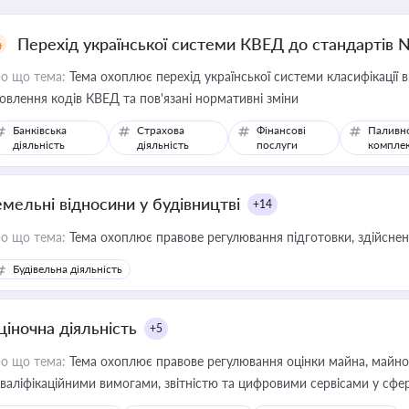
Перехід української системи КВЕД до стандартів 
о що тема:
Тема охоплює перехід української системи класифікації в
овлення кодів КВЕД та пов'язані нормативні зміни
Банківська
Страхова
Фінансові
Паливн
діяльність
діяльність
послуги
компле
емельні відносини у будівництві
+14
о що тема:
Тема охоплює правове регулювання підготовки, здійсненн
Будівельна діяльність
ціночна діяльність
+5
о що тема:
Тема охоплює правове регулювання оцінки майна, майнови
кваліфікаційними вимогами, звітністю та цифровими сервісами у сфер
дійних змін у цій сфері корисне для власника бізнесу, керівника, юр