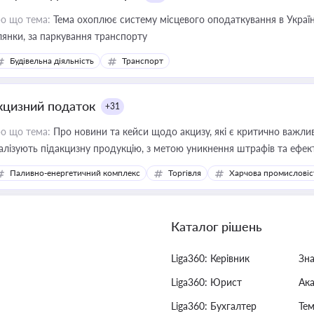
о що тема:
Тема охоплює систему місцевого оподаткування в Україні
ділянки, за паркування транспорту
Будівельна діяльність
Транспорт
кцизний податок
+31
о що тема:
Про новини та кейси щодо акцизу, які є критично важли
алізують підакцизну продукцію, з метою уникнення штрафів та ефек
Паливно-енергетичний комплекс
Торгівля
Харчова промисловіс
Каталог рішень
Liga360: Керівник
Зн
Liga360: Юрист
Ак
Liga360: Бухгалтер
Тем