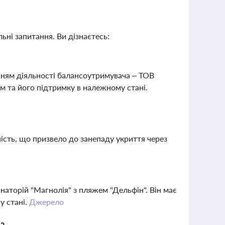
ьні запитання. Ви дізнаєтесь:
енням діяльності балансоутримувача – ТОВ
ом та його підтримку в належному стані.
ість, що призвело до занепаду укриття через
наторій "Магнолія" з пляжем "Дельфін". Він має
у стані.
Джерело