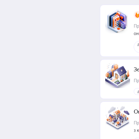
Пр
он
З
Пр
О
Пр
з 
ме