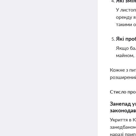
Які змі
У листоп
оренду я
такими о
Які про
Якщо бал
майном, 
Кожне з пи
розширений
Стисло про
Занепад у
законодав
Укриття в К
занедбаном
наразі при