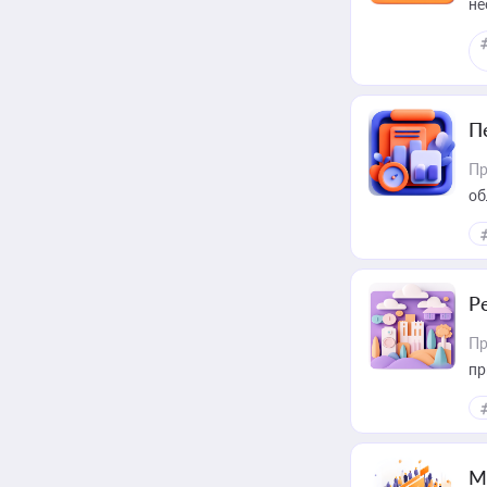
не
П
Пр
об
Р
Пр
пр
М