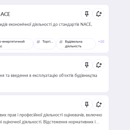
NACE
идів економічної діяльності до стандартів NACE,
о-енергетичний
Торгівля
Будівельна
+10
кс
діяльність
я та введення в експлуатацію об’єктів будівництва
х прав і професійної діяльності оцінювачів, включно
і оціночної діяльності. Відстеження нормативних і
иста або бухгалтера під час оподаткування,