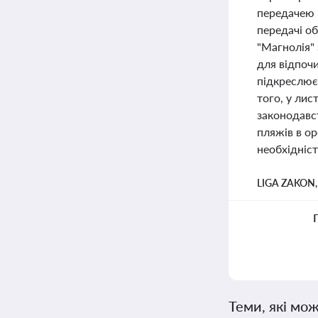
передачею 
передачі об
"Магнолія" 
для відпочи
підкреслює 
того, у лис
законодавс
пляжів в ор
необхідніс
LIGA ZAKON
Теми, які мож