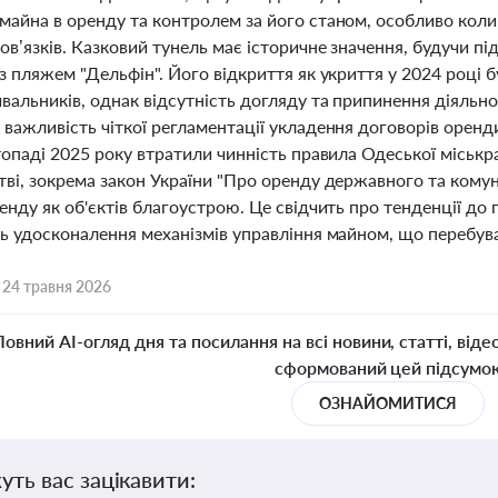
майна в оренду та контролем за його станом, особливо коли
ов’язків. Казковий тунель має історичне значення, будучи 
з пляжем "Дельфін". Його відкриття як укриття у 2024 році 
вальників, однак відсутність догляду та припинення діяльно
важливість чіткої регламентації укладення договорів оренд
топаді 2025 року втратили чинність правила Одеської міськ
тві, зокрема закон України "Про оренду державного та кому
енду як об'єктів благоустрою. Це свідчить про тенденції до
ть удосконалення механізмів управління майном, що перебува
,
24 травня 2026
Повний AI-огляд дня та посилання на всі новини, статті, віде
сформований цей підсумо
ОЗНАЙОМИТИСЯ
уть вас зацікавити: