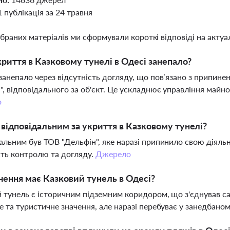
1 публікація за 24 травня
ібраних матеріалів ми сформували короткі відповіді на актуал
риття в Казковому тунелі в Одесі занепало?
занепало через відсутність догляду, що пов’язано з припин
", відповідального за об'єкт. Це ускладнює управління майн
о
 відповідальним за укриття в Казковому тунелі?
альним був ТОВ "Дельфін", яке наразі припинило свою діяльн
сть контролю та догляду.
Джерело
чення має Казковий тунель в Одесі?
 тунель є історичним підземним коридором, що з'єднував са
е та туристичне значення, але наразі перебуває у занедбаном