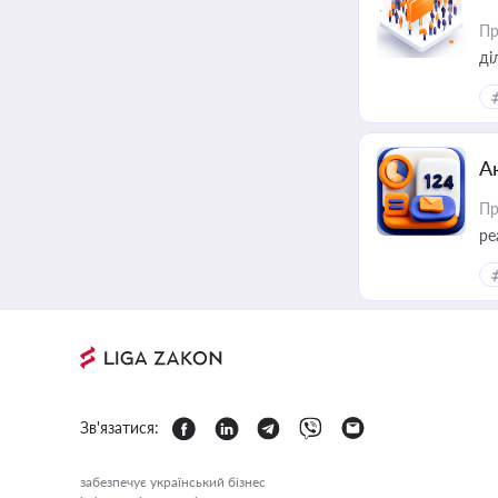
Пр
А
Пр
ре
Зв'язатися:
забезпечує український бізнес