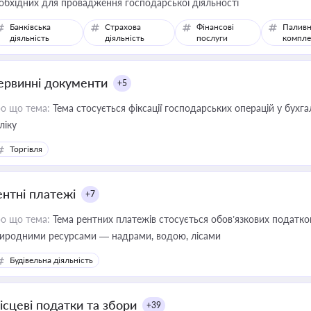
обхідних для провадження господарської діяльності
Банківська
Страхова
Фінансові
Паливн
діяльність
діяльність
послуги
компле
ервинні документи
+5
о що тема:
Тема стосується фіксації господарських операцій у бухг
ліку
Торгівля
ентні платежі
+7
о що тема:
Тема рентних платежів стосується обов’язкових податков
иродними ресурсами — надрами, водою, лісами
Будівельна діяльність
ісцеві податки та збори
+39