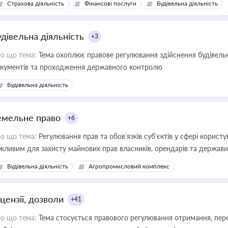
Страхова діяльність
Фінансові послуги
Будівельна діяльність
иватизації, оренди державного майна, корпоративних угод і перевірки
удівельна діяльність
+3
о що тема:
Тема охоплює правове регулювання здійснення будівельн
кументів та проходження державного контролю
Будівельна діяльність
емельне право
+6
о що тема:
Регулювання прав та обов’язків суб’єктів у сфері корист
жливим для захисту майнових прав власників, орендарів та держави
сурсами
Будівельна діяльність
Агропромисловий комплекс
цензії, дозволи
+41
о що тема:
Тема стосується правового регулювання отримання, пере