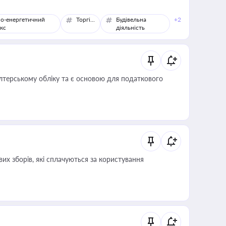
о-енергетичний
Торгівля
Будівельна
+2
кс
діяльність
алтерському обліку та є основою для податкового
их зборів, які сплачуються за користування