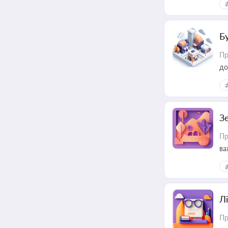
пр
Б
Пр
до
З
Пр
ва
ре
Лі
Пр