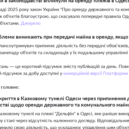
ни в законодавстві вплинули на оренду пляжів в Одес
аді 2025 року закон України "Про оренду державного та ко
к об'єктів благоустрою, що скасувало попередні правила Оде
б'єктами.
Джерело
блеми виникають при передачі майна в оренду, якщо
ансоутримувач припиняє діяльність без передачі обов’язків
занепаду об'єктів та складнощів у їх подальшому управлінні 
тань — це короткий підсумок змісту публікацій за день. По
 підсумок за добу доступні у
комерційній версії Платформи
 головне:
криття в Казковому тунелі Одеси через припинення д
стві щодо оренди державного та комунального майн
азковому тунелі на пляжі "Дельфін" в Одесі, яке раніше вик
у стані через відсутність належного догляду. Відповідальн
пинило свою діяльність, що ускладнює управління цим об'єк