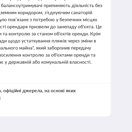
 балансоутримувачі припиняють діяльність без
підземним коридором, з'єднуючим санаторій
було пов’язане з потребою у безпечних місцях
сті орендаря призвели до занепаду об'єкта. Це
и та контролю за станом об'єктів оренди. Крім
ради щодо устаткування пляжів через зміни в
нального майна", який заборонив передачу
 посилення контролю за об'єктами оренди та
є у державній або комунальній власності.
о, офіційні джерела, на основі яких
к