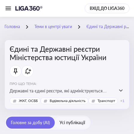
ВХІД ДО LIGA360
Головна
Теми в центрі уваги
Єдині та Державні реєстри Міністерства юстиції України
Єдині та Державні реєстри
Міністерства юстиції України
ПРО ЩО ТЕМА:
Державні та єдині реєстри, які адмініструються
Мінюстом України, і є ключовими інструментами для
ЖКГ, ОСББ
Будівельна діяльність
Транспорт
+1
юридичного захисту, ідентифікації прав, та
забезпечення прозорості у сфері власності, бізнесу,
сімейних та майнових відносин
Головне за добу (AI)
Усі публікації