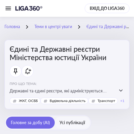
ВХІД ДО LIGA360
Головна
Теми в центрі уваги
Єдині та Державні реєстри Міністерства юстиції України
Єдині та Державні реєстри
Міністерства юстиції України
ПРО ЩО ТЕМА:
Державні та єдині реєстри, які адмініструються
Мінюстом України, і є ключовими інструментами для
ЖКГ, ОСББ
Будівельна діяльність
Транспорт
+1
юридичного захисту, ідентифікації прав, та
забезпечення прозорості у сфері власності, бізнесу,
сімейних та майнових відносин
Головне за добу (AI)
Усі публікації