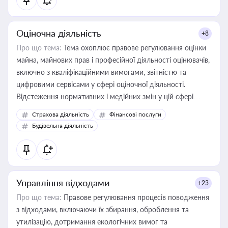
Оціночна діяльність
+8
Про що тема:
Тема охоплює правове регулювання оцінки
майна, майнових прав і професійної діяльності оцінювачів,
включно з кваліфікаційними вимогами, звітністю та
цифровими сервісами у сфері оціночної діяльності.
Відстеження нормативних і медійних змін у цій сфері
корисне для власника бізнесу, керівника, юриста або
Страхова діяльність
Фінансові послуги
бухгалтера під час оподаткування, приватизації, оренди
Будівельна діяльність
державного майна, корпоративних угод і перевірки
статусу суб'єктів оціночної діяльності
Управління відходами
+23
Про що тема:
Правове регулювання процесів поводження
з відходами, включаючи їх збирання, оброблення та
утилізацію, дотримання екологічних вимог та