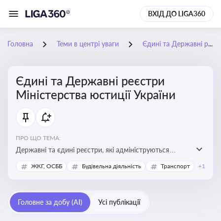
ВХІД ДО LIGA360
Головна
Теми в центрі уваги
Єдині та Державні реєстри Міністерства юстиції України
Єдині та Державні реєстри
Міністерства юстиції України
ПРО ЩО ТЕМА:
Державні та єдині реєстри, які адмініструються
Мінюстом України, і є ключовими інструментами для
ЖКГ, ОСББ
Будівельна діяльність
Транспорт
+1
юридичного захисту, ідентифікації прав, та
забезпечення прозорості у сфері власності, бізнесу,
сімейних та майнових відносин
Головне за добу (AI)
Усі публікації