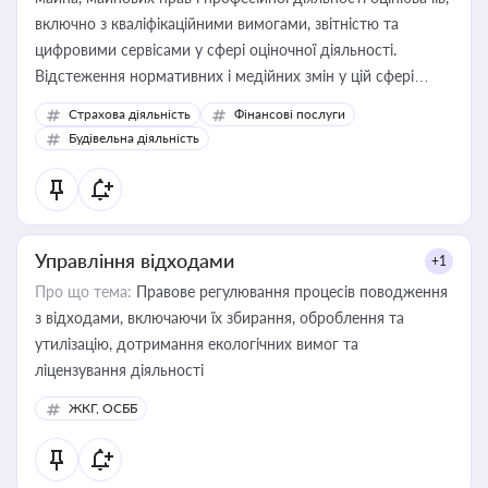
включно з кваліфікаційними вимогами, звітністю та
цифровими сервісами у сфері оціночної діяльності.
Відстеження нормативних і медійних змін у цій сфері
корисне для власника бізнесу, керівника, юриста або
Страхова діяльність
Фінансові послуги
бухгалтера під час оподаткування, приватизації, оренди
Будівельна діяльність
державного майна, корпоративних угод і перевірки
статусу суб'єктів оціночної діяльності
Управління відходами
+1
Про що тема:
Правове регулювання процесів поводження
з відходами, включаючи їх збирання, оброблення та
утилізацію, дотримання екологічних вимог та
ліцензування діяльності
ЖКГ, ОСББ