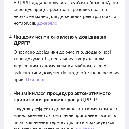
У ДРРП додано нову роль суб'єкта "власник", що
спрощує процес реєстрації речових прав на
нерухоме майно для державних реєстраторів та
нотаріусів.
Джерело
Які документи оновлено у довідниках
ДРРП?
Оновлено довідники документів, додано нові
типи документів, пов'язаних з управлінням
державним та комунальним майном, а також
змінено типи документів щодо обтяжень речових
прав.
Джерело
Чи змінилася процедура автоматичного
припинення речових прав у ДРРП?
Так, для узуфрукта державного та комунального
майна введено автоматичне припинення записів
після закінчення терміну дії, що відраховується
від дати прийняття рішення.
Джерело