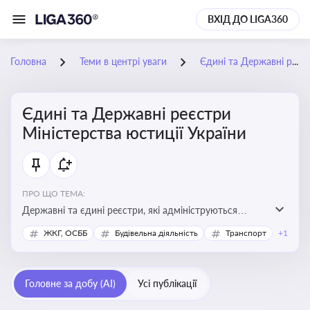
ВХІД ДО LIGA360
Головна
Теми в центрі уваги
Єдині та Державні реєстри Міністерства юстиції України
Єдині та Державні реєстри
Міністерства юстиції України
ПРО ЩО ТЕМА:
Державні та єдині реєстри, які адмініструються
Мінюстом України, і є ключовими інструментами для
ЖКГ, ОСББ
Будівельна діяльність
Транспорт
+1
юридичного захисту, ідентифікації прав, та
забезпечення прозорості у сфері власності, бізнесу,
сімейних та майнових відносин
Головне за добу (AI)
Усі публікації