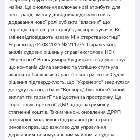
майна. Це оновлення включає нові атрибути для
реєстрації, зміни у довідниках документів та
додавання нової ролі суб'єкта "власник", що
спрощує процес реєстрації для користувачів. Всі
зміни відповідають наказу Міністерства юстиції
України від 04.08.2025 № 2117/5. Паралельно,
аналіз судових рішень у справі ексголови НЕК
"Укренерго" Володимира Кудрицького демонструє,
що компанія діяла законно та успішно стягнула
аванси та банківські гарантії з контрагентів. Судові
рішення підтверджують, що "Укренерго" звернулася
до суду вчасно, а банк "Конкорд" був зобов'язаний
виплатити гарантії та відсотки за прострочку. Це
спростовує претензії ДБР щодо затримок у
стягненні коштів. Таким чином, оновлення ДРРП
розширює можливості державної реєстрації
речових прав, що важливо для управління
державним та комунальним майном, а судова