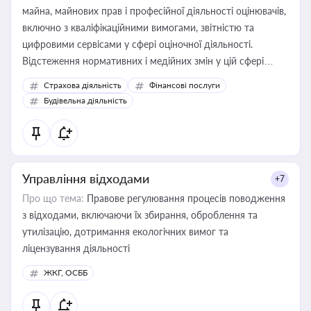
майна, майнових прав і професійної діяльності оцінювачів,
включно з кваліфікаційними вимогами, звітністю та
цифровими сервісами у сфері оціночної діяльності.
Відстеження нормативних і медійних змін у цій сфері
корисне для власника бізнесу, керівника, юриста або
Страхова діяльність
Фінансові послуги
бухгалтера під час оподаткування, приватизації, оренди
Будівельна діяльність
державного майна, корпоративних угод і перевірки
статусу суб'єктів оціночної діяльності
Управління відходами
+7
Про що тема:
Правове регулювання процесів поводження
з відходами, включаючи їх збирання, оброблення та
утилізацію, дотримання екологічних вимог та
ліцензування діяльності
ЖКГ, ОСББ