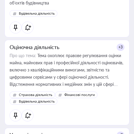
об’єктів будівництва
Будівельна діяльність
Оціночна діяльність
+3
Про що тема:
Тема охоплює правове регулювання оцінки
майна, майнових прав і професійної діяльності оцінювачів,
включно з кваліфікаційними вимогами, звітністю та
цифровими сервісами у сфері оціночної діяльності.
Відстеження нормативних і медійних змін у цій сфері
корисне для власника бізнесу, керівника, юриста або
Страхова діяльність
Фінансові послуги
бухгалтера під час оподаткування, приватизації, оренди
Будівельна діяльність
державного майна, корпоративних угод і перевірки
статусу суб'єктів оціночної діяльності