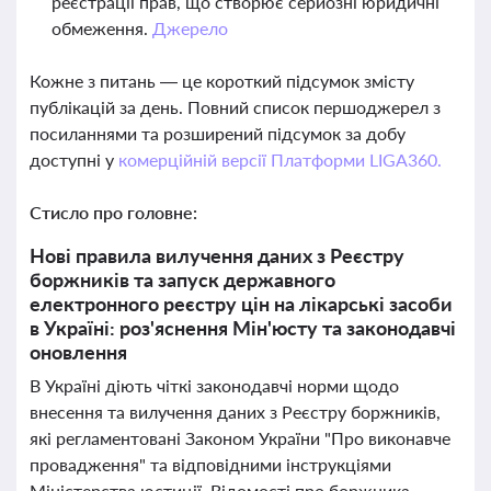
реєстрації прав, що створює серйозні юридичні
обмеження.
Джерело
Кожне з питань — це короткий підсумок змісту
публікацій за день. Повний список першоджерел з
посиланнями та розширений підсумок за добу
доступні у
комерційній версії Платформи LIGA360.
Стисло про головне:
Нові правила вилучення даних з Реєстру
боржників та запуск державного
електронного реєстру цін на лікарські засоби
в Україні: роз'яснення Мін'юсту та законодавчі
оновлення
В Україні діють чіткі законодавчі норми щодо
внесення та вилучення даних з Реєстру боржників,
які регламентовані Законом України "Про виконавче
провадження" та відповідними інструкціями
Міністерства юстиції. Відомості про боржника