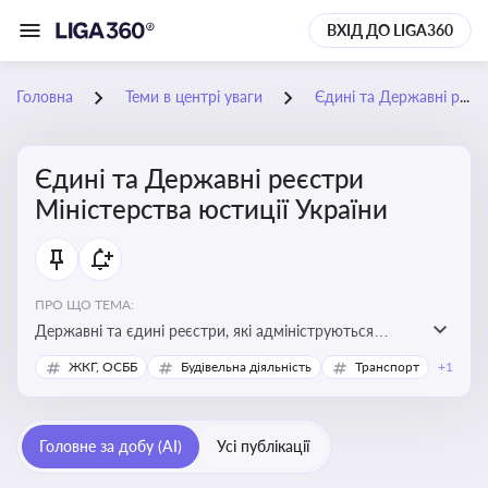
ВХІД ДО LIGA360
Головна
Теми в центрі уваги
Єдині та Державні реєстри Міністерства юстиції України
Єдині та Державні реєстри
Міністерства юстиції України
ПРО ЩО ТЕМА:
Державні та єдині реєстри, які адмініструються
Мінюстом України, і є ключовими інструментами для
ЖКГ, ОСББ
Будівельна діяльність
Транспорт
+1
юридичного захисту, ідентифікації прав, та
забезпечення прозорості у сфері власності, бізнесу,
сімейних та майнових відносин
Головне за добу (AI)
Усі публікації