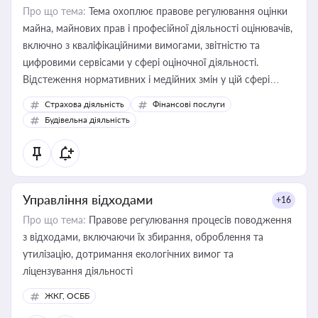
Про що тема:
Тема охоплює правове регулювання оцінки
майна, майнових прав і професійної діяльності оцінювачів,
включно з кваліфікаційними вимогами, звітністю та
цифровими сервісами у сфері оціночної діяльності.
Відстеження нормативних і медійних змін у цій сфері
корисне для власника бізнесу, керівника, юриста або
Страхова діяльність
Фінансові послуги
бухгалтера під час оподаткування, приватизації, оренди
Будівельна діяльність
державного майна, корпоративних угод і перевірки
статусу суб'єктів оціночної діяльності
Управління відходами
+16
Про що тема:
Правове регулювання процесів поводження
з відходами, включаючи їх збирання, оброблення та
утилізацію, дотримання екологічних вимог та
ліцензування діяльності
ЖКГ, ОСББ