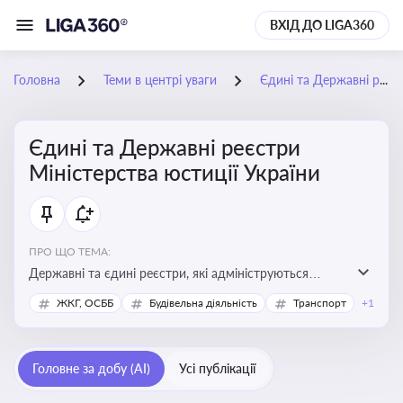
ВХІД ДО LIGA360
Головна
Теми в центрі уваги
Єдині та Державні реєстри Міністерства юстиції України
Єдині та Державні реєстри
Міністерства юстиції України
ПРО ЩО ТЕМА:
Державні та єдині реєстри, які адмініструються
Мінюстом України, і є ключовими інструментами для
ЖКГ, ОСББ
Будівельна діяльність
Транспорт
+1
юридичного захисту, ідентифікації прав, та
забезпечення прозорості у сфері власності, бізнесу,
сімейних та майнових відносин
Головне за добу (AI)
Усі публікації