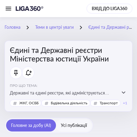
ВХІД ДО LIGA360
Головна
Теми в центрі уваги
Єдині та Державні реєстри Міністерства юстиції України
Єдині та Державні реєстри
Міністерства юстиції України
ПРО ЩО ТЕМА:
Державні та єдині реєстри, які адмініструються
Мінюстом України, і є ключовими інструментами для
ЖКГ, ОСББ
Будівельна діяльність
Транспорт
+1
юридичного захисту, ідентифікації прав, та
забезпечення прозорості у сфері власності, бізнесу,
сімейних та майнових відносин
Головне за добу (AI)
Усі публікації