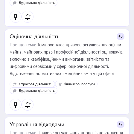
Будівельна діяльність
Оціночна діяльність
+3
Про що тема:
Тема охоплює правове регулювання оцінки
майна, майнових прав і професійної діяльності оцінювачів,
включно з кваліфікаційними вимогами, звітністю та
цифровими сервісами у сфері оціночної діяльності.
Відстеження нормативних і медійних змін у цій сфері
корисне для власника бізнесу, керівника, юриста або
Страхова діяльність
Фінансові послуги
бухгалтера під час оподаткування, приватизації, оренди
Будівельна діяльність
державного майна, корпоративних угод і перевірки
статусу суб'єктів оціночної діяльності
Управління відходами
+7
Про що тема:
Правове регулювання процесів поводження