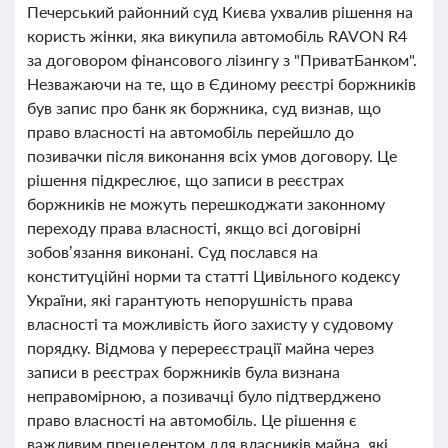
Печерський районний суд Києва ухвалив рішення на
користь жінки, яка викупила автомобіль RAVON R4
за договором фінансового лізингу з "ПриватБанком".
Незважаючи на те, що в Єдиному реєстрі боржників
був запис про банк як боржника, суд визнав, що
право власності на автомобіль перейшло до
позивачки після виконання всіх умов договору. Це
рішення підкреслює, що записи в реєстрах
боржників не можуть перешкоджати законному
переходу права власності, якщо всі договірні
зобов’язання виконані. Суд послався на
конституційні норми та статті Цивільного кодексу
України, які гарантують непорушність права
власності та можливість його захисту у судовому
порядку. Відмова у перереєстрації майна через
записи в реєстрах боржників була визнана
неправомірною, а позивачці було підтверджено
право власності на автомобіль. Це рішення є
важливим прецедентом для власників майна, які