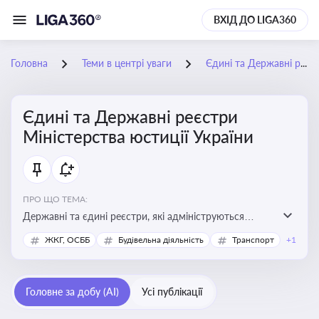
ВХІД ДО LIGA360
Головна
Теми в центрі уваги
Єдині та Державні реєстри Міністерства юстиції України
Єдині та Державні реєстри
Міністерства юстиції України
ПРО ЩО ТЕМА:
Державні та єдині реєстри, які адмініструються
Мінюстом України, і є ключовими інструментами для
ЖКГ, ОСББ
Будівельна діяльність
Транспорт
+1
юридичного захисту, ідентифікації прав, та
забезпечення прозорості у сфері власності, бізнесу,
сімейних та майнових відносин
Головне за добу (AI)
Усі публікації