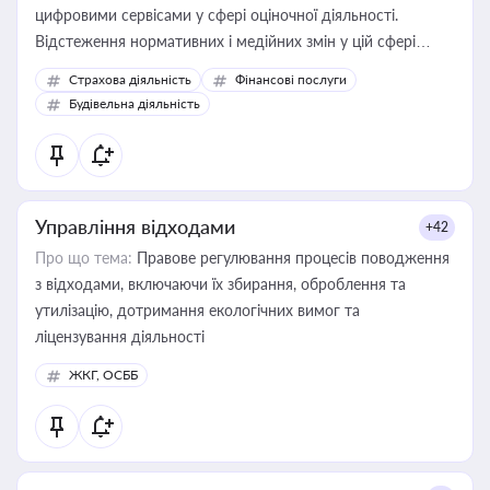
цифровими сервісами у сфері оціночної діяльності.
Відстеження нормативних і медійних змін у цій сфері
корисне для власника бізнесу, керівника, юриста або
Страхова діяльність
Фінансові послуги
бухгалтера під час оподаткування, приватизації, оренди
Будівельна діяльність
державного майна, корпоративних угод і перевірки
статусу суб'єктів оціночної діяльності
Управління відходами
+42
Про що тема:
Правове регулювання процесів поводження
з відходами, включаючи їх збирання, оброблення та
утилізацію, дотримання екологічних вимог та
ліцензування діяльності
ЖКГ, ОСББ