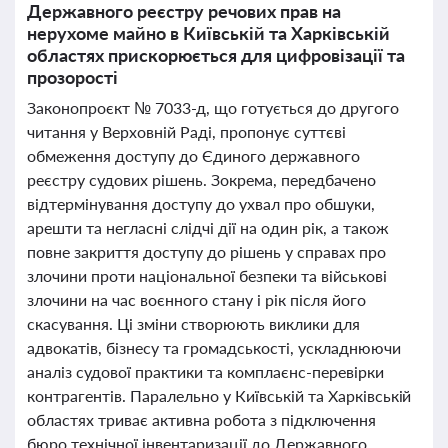
Державного реєстру речових прав на
нерухоме майно в Київській та Харківській
областях прискорюється для цифровізації та
прозорості
Законопроєкт № 7033-д, що готується до другого
читання у Верховній Раді, пропонує суттєві
обмеження доступу до Єдиного державного
реєстру судових рішень. Зокрема, передбачено
відтермінування доступу до ухвал про обшуки,
арешти та негласні слідчі дії на один рік, а також
повне закриття доступу до рішень у справах про
злочини проти національної безпеки та військові
злочини на час воєнного стану і рік після його
скасування. Ці зміни створюють виклики для
адвокатів, бізнесу та громадськості, ускладнюючи
аналіз судової практики та комплаєнс-перевірки
контрагентів. Паралельно у Київській та Харківській
областях триває активна робота з підключення
бюро технічної інвентаризації до Державного