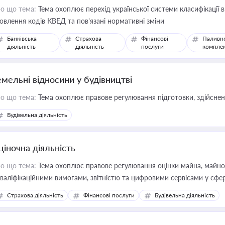
о що тема:
Тема охоплює перехід української системи класифікації в
овлення кодів КВЕД та пов'язані нормативні зміни
Банківська
Страхова
Фінансові
Паливн
діяльність
діяльність
послуги
компле
емельні відносини у будівництві
о що тема:
Тема охоплює правове регулювання підготовки, здійсненн
Будівельна діяльність
ціночна діяльність
о що тема:
Тема охоплює правове регулювання оцінки майна, майнови
кваліфікаційними вимогами, звітністю та цифровими сервісами у сфер
дійних змін у цій сфері корисне для власника бізнесу, керівника, юр
Страхова діяльність
Фінансові послуги
Будівельна діяльність
иватизації, оренди державного майна, корпоративних угод і перевірки