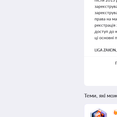
зареєструва
зареєструва
права на ма
реєстрація 
доступ до 
ці основні 
LIGA ZAKON
Теми, які мож