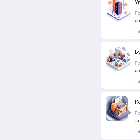
У
Пр
до
Б
Пр
до
К
Пр
та