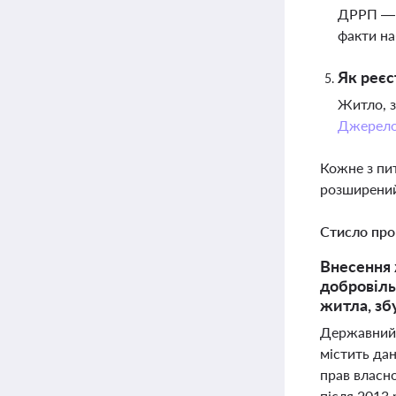
ДРРП — ц
факти на
Як реєс
Житло, з
Джерел
Кожне з пи
розширений
Стисло про
Внесення 
добровіль
житла, зб
Державний 
містить да
прав власн
після 2013 