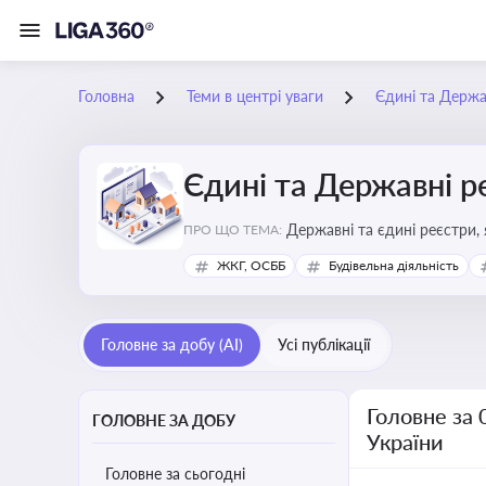
Головна
Теми в центрі уваги
Єдині та Держа
Єдині та Державні р
Державні та єдині реєстри, 
ПРО ЩО ТЕМА:
забезпечення прозорості у с
ЖКГ, ОСББ
Будівельна діяльність
Головне за добу (AI)
Усі публікації
Головне за 
ГОЛОВНЕ ЗА ДОБУ
України
Головне за сьогодні