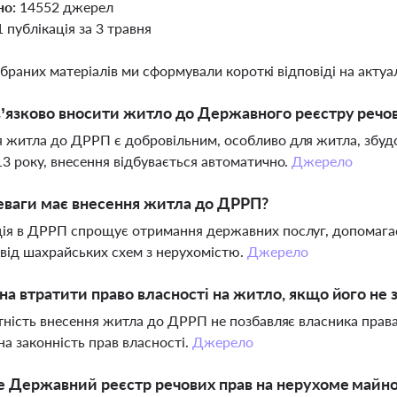
но:
14552 джерел
1 публікація за 3 травня
ібраних матеріалів ми сформували короткі відповіді на актуал
’язково вносити житло до Державного реєстру речов
 житла до ДРРП є добровільним, особливо для житла, збуд
13 року, внесення відбувається автоматично.
Джерело
еваги має внесення житла до ДРРП?
ія в ДРРП спрощує отримання державних послуг, допомагає
від шахрайських схем з нерухомістю.
Джерело
а втратити право власності на житло, якщо його не
утність внесення житла до ДРРП не позбавляє власника права
на законність прав власності.
Джерело
 Державний реєстр речових прав на нерухоме майн