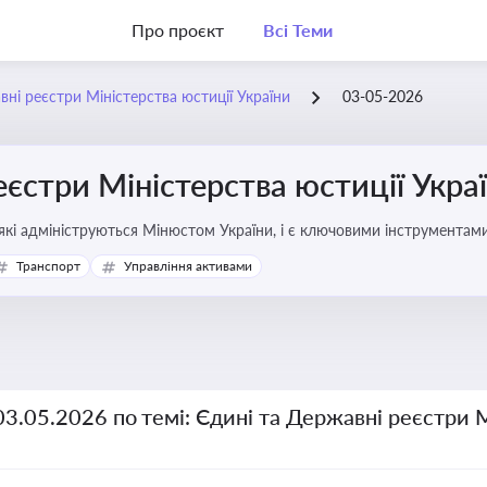
Про проєкт
Всі Теми
вні реєстри Міністерства юстиції України
03-05-2026
еєстри Міністерства юстиції Укра
які адмініструються Мінюстом України, і є ключовими інструментами
фері власності, бізнесу, сімейних та майнових відносин
Транспорт
Управління активами
03.05.2026 по темі: Єдині та Державні реєстри 