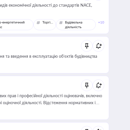
идів економічної діяльності до стандартів NACE,
о-енергетичний
Торгівля
Будівельна
+10
кс
діяльність
я та введення в експлуатацію об’єктів будівництва
х прав і професійної діяльності оцінювачів, включно
і оціночної діяльності. Відстеження нормативних і
иста або бухгалтера під час оподаткування,
 статусу суб'єктів оціночної діяльності