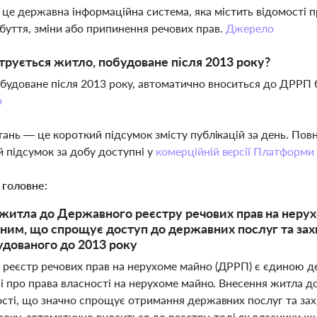
е державна інформаційна система, яка містить відомості п
буття, зміни або припинення речових прав.
Джерело
трується житло, побудоване після 2013 року?
будоване після 2013 року, автоматично вноситься до ДРРП б
о
тань — це короткий підсумок змісту публікацій за день. По
 підсумок за добу доступні у
комерційній версії Платформи
 головне:
житла до Державного реєстру речових прав на неру
ним, що спрощує доступ до державних послуг та зах
удованого до 2013 року
реєстр речових прав на нерухоме майно (ДРРП) є єдиною 
ні про права власності на нерухоме майно. Внесення житла 
ості, що значно спрощує отримання державних послуг та за
року, автоматично вноситься до реєстру, тоді як власники 