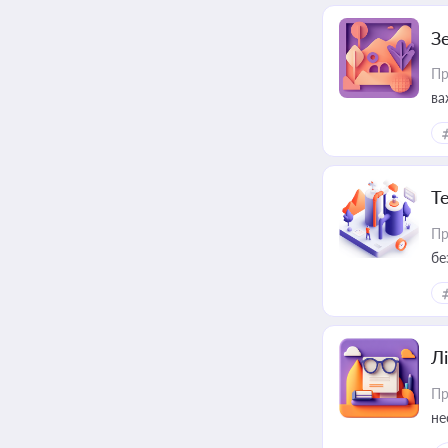
З
Пр
ва
ре
Т
Пр
бе
Лі
Пр
не