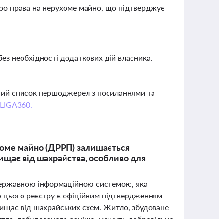
ро права на нерухоме майно, що підтверджує
ез необхідності додаткових дій власника.
вний список першоджерел з посиланнями та
 LIGA360.
хоме майно (ДРРП) залишається
ищає від шахрайства, особливо для
державною інформаційною системою, яка
до цього реєстру є офіційним підтвердженням
хищає від шахрайських схем. Житло, збудоване
житла, побудованого раніше, можуть добровільно