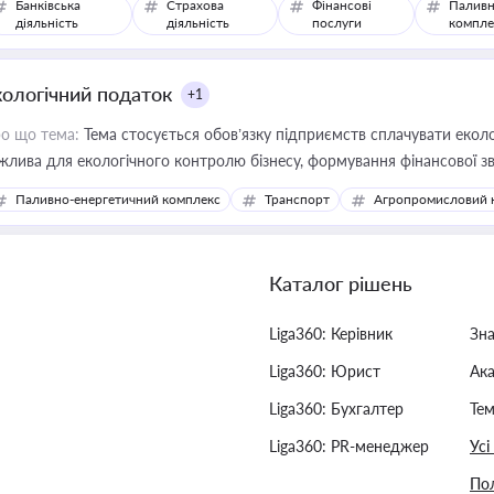
Банківська
Страхова
Фінансові
Паливн
діяльність
діяльність
послуги
компле
кологічний податок
+1
о що тема:
Тема стосується обов’язку підприємств сплачувати еколо
жлива для екологічного контролю бізнесу, формування фінансової 
конодавства
Паливно-енергетичний комплекс
Транспорт
Агропромисловий 
Каталог рішень
Liga360: Керівник
Зн
Liga360: Юрист
Ак
Liga360: Бухгалтер
Тем
Liga360: PR-менеджер
Усі
Пол