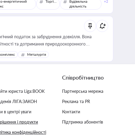
о-енергетичний
Торгівля
Будівельна
+2
кс
діяльність
гічний податок за забруднення довкілля. Вона
звітності та дотримання природоохоронного
комплекс
Металургія
Співробітництво
айти юриста Liga:BOOK
Партнерська мережа
адемія ЛІГА:ЗАКОН
Реклама та PR
и в центрі уваги
Контакти
 рішення і продукти
Підтримка абонентів
ітика конфіденційності