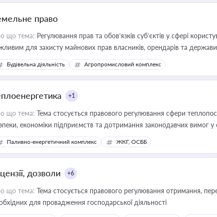
емельне право
о що тема:
Регулювання прав та обов’язків суб’єктів у сфері корист
жливим для захисту майнових прав власників, орендарів та держави
сурсами
Будівельна діяльність
Агропромисловий комплекс
еплоенергетика
+1
о що тема:
Тема стосується правового регулювання сфери теплопост
зпеки, економіки підприємств та дотримання законодавчих вимог у
Паливно-енергетичний комплекс
ЖКГ, ОСББ
цензії, дозволи
+6
о що тема:
Тема стосується правового регулювання отримання, пере
обхідних для провадження господарської діяльності