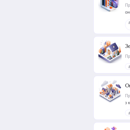
Пр
он
З
Пр
О
Пр
з 
ме
пр