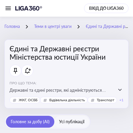
ВХІД ДО LIGA360
Головна
Теми в центрі уваги
Єдині та Державні реєстри Міністерства юстиції України
Єдині та Державні реєстри
Міністерства юстиції України
ПРО ЩО ТЕМА:
Державні та єдині реєстри, які адмініструються
Мінюстом України, і є ключовими інструментами для
ЖКГ, ОСББ
Будівельна діяльність
Транспорт
+1
юридичного захисту, ідентифікації прав, та
забезпечення прозорості у сфері власності, бізнесу,
сімейних та майнових відносин
Головне за добу (AI)
Усі публікації