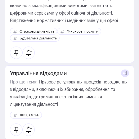
включно з кваліфікаційними вимогами, звітністю та
цифровими сервісами у сфері оціночної діяльності.
Відстеження нормативних і медійних змін у цій сфері
корисне для власника бізнесу, керівника, юриста або
Страхова діяльність
Фінансові послуги
бухгалтера під час оподаткування, приватизації, оренди
Будівельна діяльність
державного майна, корпоративних угод і перевірки
статусу суб'єктів оціночної діяльності
Управління відходами
+1
Про що тема:
Правове регулювання процесів поводження
з відходами, включаючи їх збирання, оброблення та
утилізацію, дотримання екологічних вимог та
ліцензування діяльності
ЖКГ, ОСББ