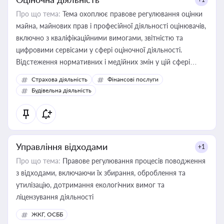
Про що тема:
Тема охоплює правове регулювання оцінки
майна, майнових прав і професійної діяльності оцінювачів,
включно з кваліфікаційними вимогами, звітністю та
цифровими сервісами у сфері оціночної діяльності.
Відстеження нормативних і медійних змін у цій сфері
корисне для власника бізнесу, керівника, юриста або
Страхова діяльність
Фінансові послуги
бухгалтера під час оподаткування, приватизації, оренди
Будівельна діяльність
державного майна, корпоративних угод і перевірки
статусу суб'єктів оціночної діяльності
Управління відходами
+1
Про що тема:
Правове регулювання процесів поводження
з відходами, включаючи їх збирання, оброблення та
утилізацію, дотримання екологічних вимог та
ліцензування діяльності
ЖКГ, ОСББ