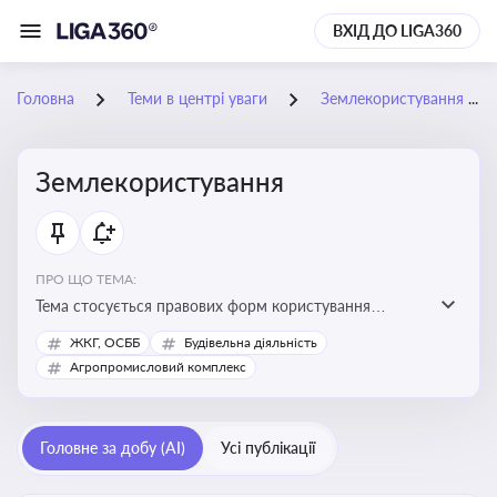
ВХІД ДО LIGA360
Головна
Теми в центрі уваги
Землекористування
Землекористування
ПРО ЩО ТЕМА:
Тема стосується правових форм користування
землею, зокрема умов доступу, володіння та
ЖКГ, ОСББ
Будівельна діяльність
користування земельними ділянками різних форм
Агропромисловий комплекс
власності
Головне за добу (AI)
Усі публікації