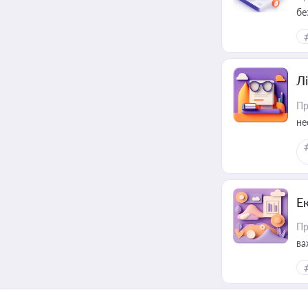
бе
Лі
Пр
не
Е
Пр
ва
за