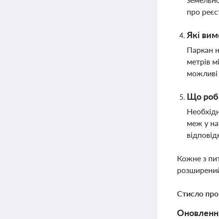
про реєс
Які вим
Паркан н
метрів м
можливі 
Що роби
Необхідн
меж у на
відповід
Кожне з пи
розширений
Стисло про
Оновлення