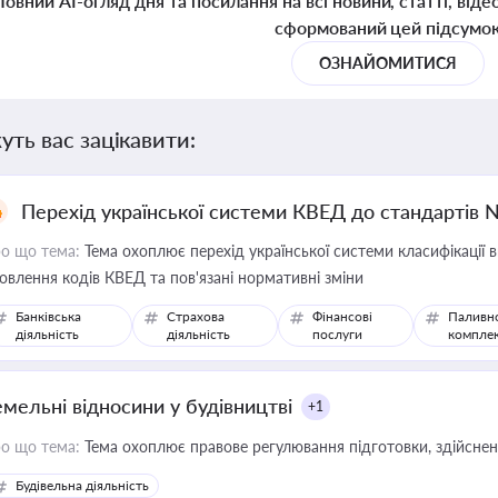
Повний AI-огляд дня та посилання на всі новини, статті, віде
сформований цей підсумо
ОЗНАЙОМИТИСЯ
уть вас зацікавити:
Перехід української системи КВЕД до стандартів 
о що тема:
Тема охоплює перехід української системи класифікації в
овлення кодів КВЕД та пов'язані нормативні зміни
Банківська
Страхова
Фінансові
Паливн
діяльність
діяльність
послуги
компле
емельні відносини у будівництві
+1
о що тема:
Тема охоплює правове регулювання підготовки, здійсненн
Будівельна діяльність