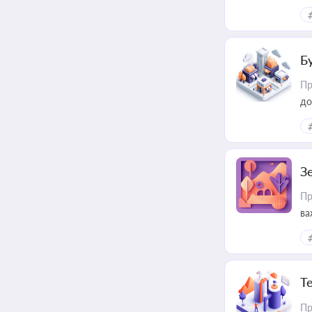
Б
Пр
до
З
Пр
ва
ре
Т
Пр