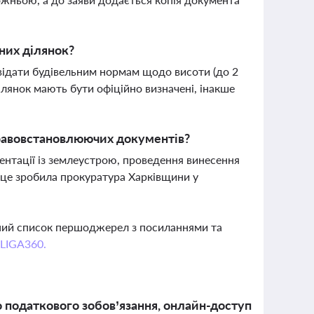
них ділянок?
відати будівельним нормам щодо висоти (до 2
ілянок мають бути офіційно визначені, інакше
правовстановлюючих документів?
ентації із землеустрою, проведення винесення
к це зробила прокуратура Харківщини у
вний список першоджерел з посиланнями та
 LIGA360.
 податкового зобов’язання, онлайн-доступ