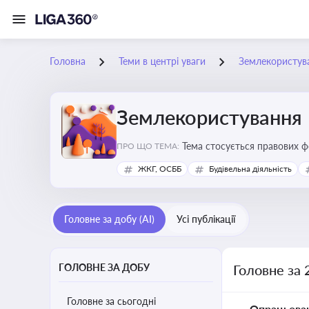
Головна
Теми в центрі уваги
Землекористув
Землекористування
Тема стосується правових 
ПРО ЩО ТЕМА:
власності
ЖКГ, ОСББ
Будівельна діяльність
Головне за добу (AI)
Усі публікації
ГОЛОВНЕ ЗА ДОБУ
Головне за 
Головне за сьогодні
Опрацьова