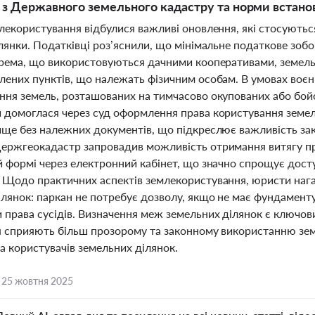
в з Державного земельного кадастру та норми встанов
лекористування відбулися важливі оновлення, які стосуютьс
лянки. Податківці роз’яснили, що мінімальне податкове зобо
крема, що використовуються дачними кооперативами, земель з
лених пунктів, що належать фізичним особам. В умовах воє
ння земель, розташованих на тимчасово окупованих або бой
 домоглася через суд оформлення права користування земе
ище без належних документів, що підкреслює важливість з
ержгеокадастр запровадив можливість отримання витягу про
 формі через електронний кабінет, що значно спрощує доступ
 Щодо практичних аспектів землекористування, юристи нага
лянок: паркан не потребує дозволу, якщо не має фундаменту
права сусідів. Визначення меж земельних ділянок є ключовим
я сприяють більш прозорому та законному використанню зем
а користувачів земельних ділянок.
,
25 жовтня 2025