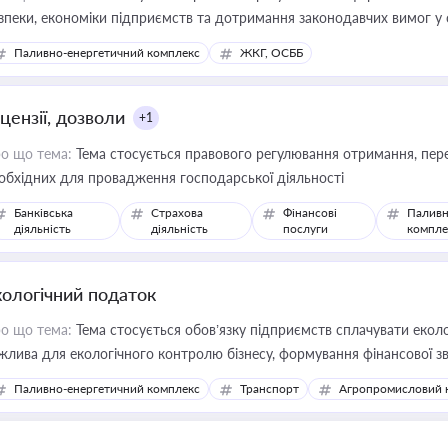
зпеки, економіки підприємств та дотримання законодавчих вимог у
Паливно-енергетичний комплекс
ЖКГ, ОСББ
цензії, дозволи
+1
о що тема:
Тема стосується правового регулювання отримання, пере
обхідних для провадження господарської діяльності
Банківська
Страхова
Фінансові
Паливн
діяльність
діяльність
послуги
компле
кологічний податок
о що тема:
Тема стосується обов’язку підприємств сплачувати еколо
жлива для екологічного контролю бізнесу, формування фінансової 
конодавства
Паливно-енергетичний комплекс
Транспорт
Агропромисловий 