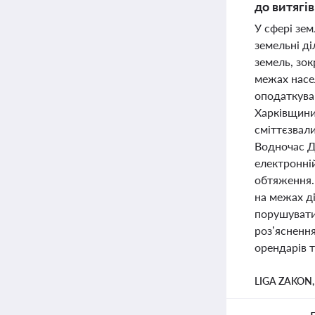
до витягі
У сфері зем
земельні ді
земель, зо
межах насе
оподаткува
Харківщини
сміттєзвал
Водночас Д
електронній
обтяження.
на межах ді
порушувати 
роз’ясненн
орендарів т
LIGA ZAKON