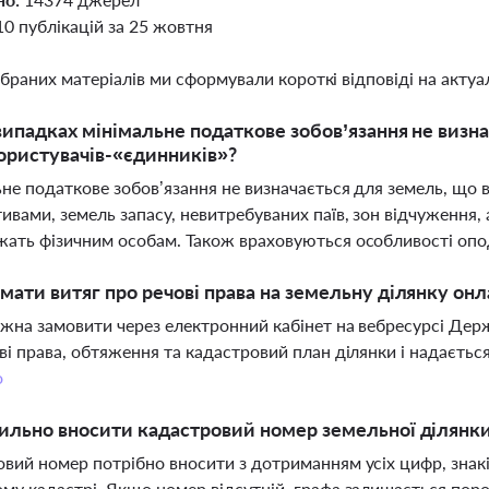
10 публікацій за 25 жовтня
ібраних матеріалів ми сформували короткі відповіді на актуал
випадках мінімальне податкове зобов’язання не визн
ристувачів-«єдинників»?
не податкове зобов’язання не визначається для земель, що
ивами, земель запасу, невитребуваних паїв, зон відчуження, 
ать фізичним особам. Також враховуються особливості опо
мати витяг про речові права на земельну ділянку он
жна замовити через електронний кабінет на вебресурсі Де
ві права, обтяження та кадастровий план ділянки і надається
о
ильно вносити кадастровий номер земельної ділянк
вий номер потрібно вносити з дотриманням усіх цифр, знакі
му кадастрі. Якщо номер відсутній, графа залишається пор