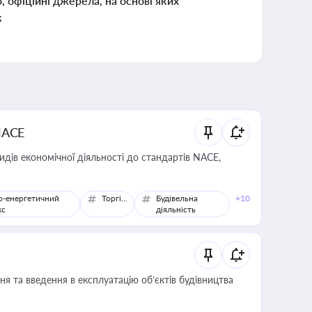
о, офіційні джерела, на основі яких
к
NACE
идів економічної діяльності до стандартів NACE,
о-енергетичний
Торгівля
Будівельна
+10
кс
діяльність
я та введення в експлуатацію об’єктів будівництва