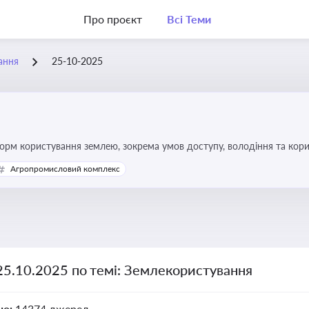
Про проєкт
Всі Теми
ання
25-10-2025
форм користування землею, зокрема умов доступу, володіння та кор
Агропромисловий комплекс
25.10.2025 по темі: Землекористування
но:
14374 джерел