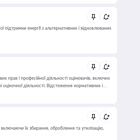
 підтримки енергії з альтернативних і відновлюваних
х прав і професійної діяльності оцінювачів, включно
і оціночної діяльності. Відстеження нормативних і
иста або бухгалтера під час оподаткування,
 статусу суб'єктів оціночної діяльності
включаючи їх збирання, оброблення та утилізацію,