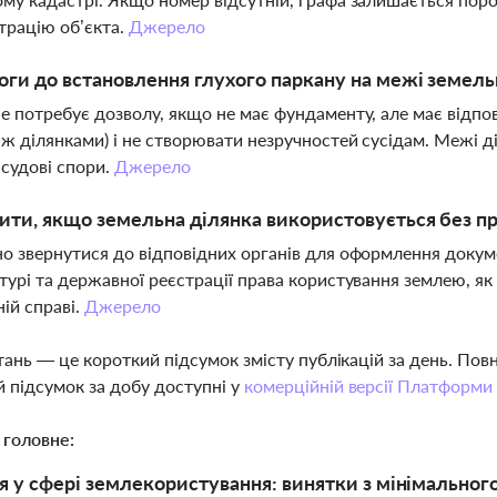
трацію об’єкта.
Джерело
оги до встановлення глухого паркану на межі земель
е потребує дозволу, якщо не має фундаменту, але має відпо
іж ділянками) і не створювати незручностей сусідам. Межі д
судові спори.
Джерело
ти, якщо земельна ділянка використовується без 
о звернутися до відповідних органів для оформлення докум
турі та державної реєстрації права користування землею, я
ній справі.
Джерело
тань — це короткий підсумок змісту публікацій за день. По
 підсумок за добу доступні у
комерційній версії Платформи
 головне:
 у сфері землекористування: винятки з мінімального