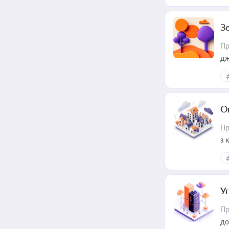
З
Пр
дж
О
Пр
з 
ме
пр
У
Пр
до