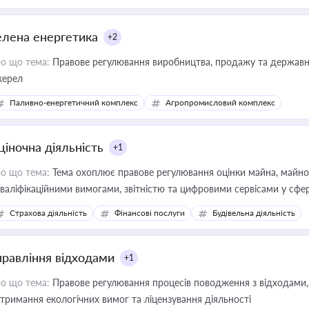
елена енергетика
+2
о що тема:
Правове регулювання виробництва, продажу та державної
ерел
Паливно-енергетичний комплекс
Агропромисловий комплекс
ціночна діяльність
+1
о що тема:
Тема охоплює правове регулювання оцінки майна, майнови
кваліфікаційними вимогами, звітністю та цифровими сервісами у сфер
дійних змін у цій сфері корисне для власника бізнесу, керівника, юр
Страхова діяльність
Фінансові послуги
Будівельна діяльність
иватизації, оренди державного майна, корпоративних угод і перевірки
правління відходами
+1
о що тема:
Правове регулювання процесів поводження з відходами, 
тримання екологічних вимог та ліцензування діяльності