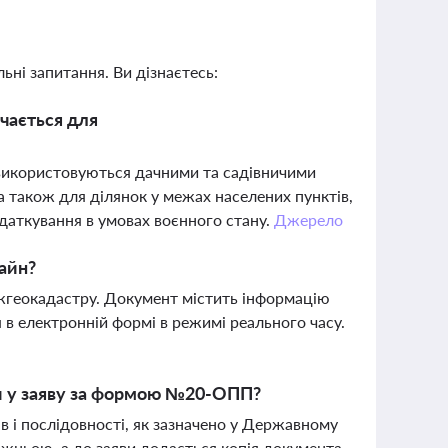
ьні запитання. Ви дізнаєтесь:
ачається для
 використовуються дачними та садівничими
а також для ділянок у межах населених пунктів,
даткування в умовах воєнного стану.
Джерело
лайн?
ржгеокадастру. Документ містить інформацію
 в електронній формі в режимі реального часу.
и у заяву за формою №20-ОПП?
в і послідовності, як зазначено у Державному
ожньою, а до заяви додається копія документа