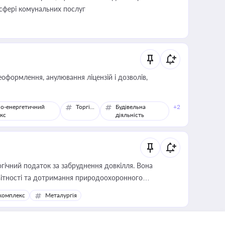
 сфері комунальних послуг
оформлення, анулювання ліцензій і дозволів,
о-енергетичний
Торгівля
Будівельна
+2
кс
діяльність
гічний податок за забруднення довкілля. Вона
звітності та дотримання природоохоронного
комплекс
Металургія