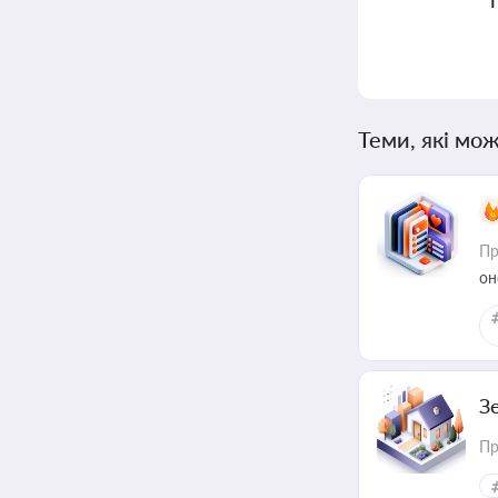
Теми, які мож
Пр
он
З
Пр