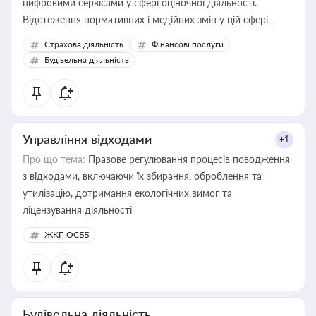
цифровими сервісами у сфері оціночної діяльності.
Відстеження нормативних і медійних змін у цій сфері
корисне для власника бізнесу, керівника, юриста або
Страхова діяльність
Фінансові послуги
бухгалтера під час оподаткування, приватизації, оренди
Будівельна діяльність
державного майна, корпоративних угод і перевірки
статусу суб'єктів оціночної діяльності
Управління відходами
+1
Про що тема:
Правове регулювання процесів поводження
з відходами, включаючи їх збирання, оброблення та
утилізацію, дотримання екологічних вимог та
ліцензування діяльності
ЖКГ, ОСББ
Будівельна діяльність