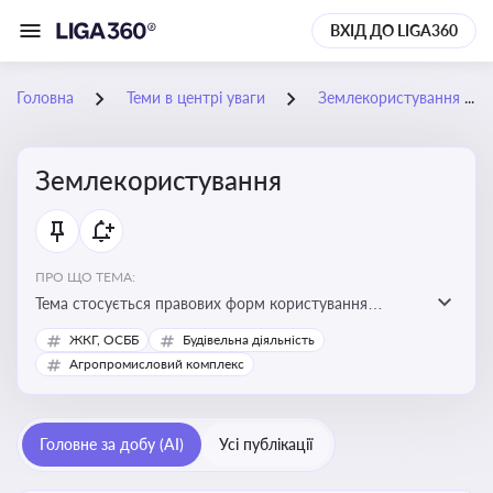
ВХІД ДО LIGA360
Головна
Теми в центрі уваги
Землекористування
Землекористування
ПРО ЩО ТЕМА:
Тема стосується правових форм користування
землею, зокрема умов доступу, володіння та
ЖКГ, ОСББ
Будівельна діяльність
користування земельними ділянками різних форм
Агропромисловий комплекс
власності
Головне за добу (AI)
Усі публікації