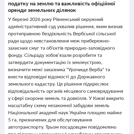
податку на землю та важливість офіційної
оренди земельних ділянок
У березні 2026 року Рівненський окружний
адміністративний суд ухвалив рішення, яким визнав
протиправною бездіяльність Вербської сільської
ради щодо невстановлення меж прибережно-
захисних смуг та об'єктів природно-заповідного
фонду. Сільраду зобов’язали розробити та
затвердити документацію із землеустрою,
визначити межі заказника "Урочище Верба" та
внести відповідні відомості до Державного
земельного кадастру. Це рішення підкреслює
відповідальність органів місцевого самоврядування
у сфері охорони земель та довкілля. У Києві викрито
масштабну схему незаконної забудови земель
Національної академії наук України площею майже
5 га, призначених для обслуговування
автотранспорту. Трьом посадовцям повідомлено
про підозру у зловживанні службовим становищем.