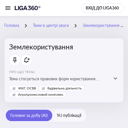
ВХІД ДО LIGA360
Головна
Теми в центрі уваги
Землекористування
Землекористування
ПРО ЩО ТЕМА:
Тема стосується правових форм користування
землею, зокрема умов доступу, володіння та
ЖКГ, ОСББ
Будівельна діяльність
користування земельними ділянками різних форм
Агропромисловий комплекс
власності
Головне за добу (AI)
Усі публікації