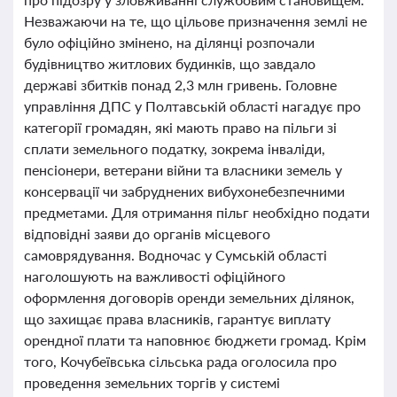
Незважаючи на те, що цільове призначення землі не
було офіційно змінено, на ділянці розпочали
будівництво житлових будинків, що завдало
державі збитків понад 2,3 млн гривень. Головне
управління ДПС у Полтавській області нагадує про
категорії громадян, які мають право на пільги зі
сплати земельного податку, зокрема інваліди,
пенсіонери, ветерани війни та власники земель у
консервації чи забруднених вибухонебезпечними
предметами. Для отримання пільг необхідно подати
відповідні заяви до органів місцевого
самоврядування. Водночас у Сумській області
наголошують на важливості офіційного
оформлення договорів оренди земельних ділянок,
що захищає права власників, гарантує виплату
орендної плати та наповнює бюджети громад. Крім
того, Кочубеївська сільська рада оголосила про
проведення земельних торгів у системі