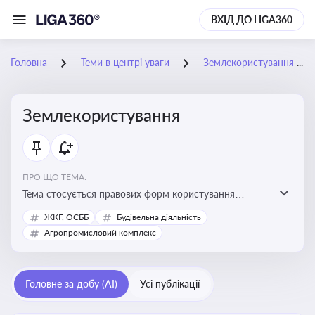
ВХІД ДО LIGA360
Головна
Теми в центрі уваги
Землекористування
Землекористування
ПРО ЩО ТЕМА:
Тема стосується правових форм користування
землею, зокрема умов доступу, володіння та
ЖКГ, ОСББ
Будівельна діяльність
користування земельними ділянками різних форм
Агропромисловий комплекс
власності
Головне за добу (AI)
Усі публікації