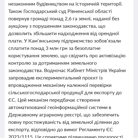
незаконним будівництвом на історичній території.
Також Господарський суд Рівненської області
повернув громаді понад 2,6 га землі, наданої без
аукціону з порушенням законодавства, що
дозволить збільшити надходження від орендної
плати. У Кам’янському підприємство зобов’язали
сплатити понад 3 млн грн за безоплатне
користування землею, що свідчить про активізацію
контролю за дотриманням земельного
законодавства. Водночас Кабінет Міністрів України
запровадив експериментальний проєкт із
впровадження механізму належної перевірки
сільськогосподарської продукції для експорту до
ЄС. Цей механізм передбачає створення
автоматизованої геоінформаційної системи в
Державному аграрному реєстрі, що забезпечить
повну простежуваність від земельної ділянки до
експорту, відповідно до вимог Регламенту ЄС
2023/1115. Це сприятиме підвищенню прозорості