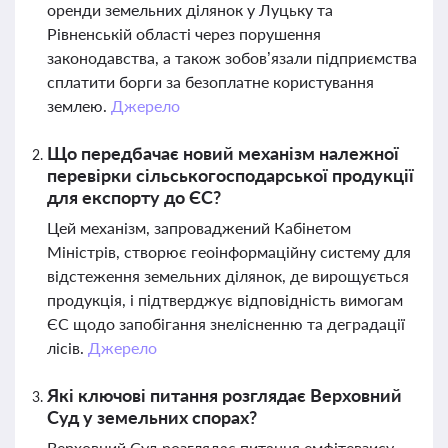
оренди земельних ділянок у Луцьку та
Рівненській області через порушення
законодавства, а також зобов’язали підприємства
сплатити борги за безоплатне користування
землею.
Джерело
Що передбачає новий механізм належної
перевірки сільськогосподарської продукції
для експорту до ЄС?
Цей механізм, запроваджений Кабінетом
Міністрів, створює геоінформаційну систему для
відстеження земельних ділянок, де вирощується
продукція, і підтверджує відповідність вимогам
ЄС щодо запобігання знелісненню та деградації
лісів.
Джерело
Які ключові питання розглядає Верховний
Суд у земельних спорах?
Верховний Суд розглядає питання емфітевзису,