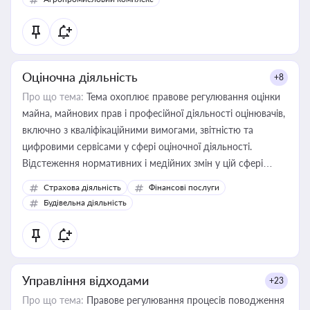
Оціночна діяльність
+8
Про що тема:
Тема охоплює правове регулювання оцінки
майна, майнових прав і професійної діяльності оцінювачів,
включно з кваліфікаційними вимогами, звітністю та
цифровими сервісами у сфері оціночної діяльності.
Відстеження нормативних і медійних змін у цій сфері
корисне для власника бізнесу, керівника, юриста або
Страхова діяльність
Фінансові послуги
бухгалтера під час оподаткування, приватизації, оренди
Будівельна діяльність
державного майна, корпоративних угод і перевірки
статусу суб'єктів оціночної діяльності
Управління відходами
+23
Про що тема:
Правове регулювання процесів поводження