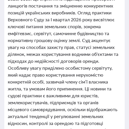
ланцюгів постачання та зміцненню конкурентних
позицій українських виробників. Огляд практики
Верховного Суду за І квартал 2026 року висвітлює
ключові питання земельних спорів, зокрема
емфітевзис, сервітут, самочинне будівництво та
нормативну грошову оцінку землі. Суд акцентує
увагу на способах захисту прав, статусі земельних
ділянок, межах користування водними об'єктами та
підходах до недійсності договорів оренди.
Особливу увагу приділено особистому сервітуту,
який надає право користування нерухомістю
конкретній особі, зазвичай члену сім’ї власника
житла, та умовам його припинення. Ці новини та
судові практики є важливими для юристів,
землекористувачів, підприємців та органів
місцевого самоврядування, оскільки відображають
актуальні тенденції у регулюванні земельних
відносин, контролі за орендою та підготовці