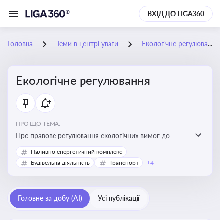
ВХІД ДО LIGA360
Головна
Теми в центрі уваги
Екологічне регулювання
Екологічне регулювання
ПРО ЩО ТЕМА:
Про правове регулювання екологічних вимог до
виробництв, включно з дозволами, перевірками,
Паливно-енергетичний комплекс
стандартами викидів і гармонізацією з
Будівельна діяльність
Транспорт
+4
європейськими нормами
Головне за добу (AI)
Усі публікації