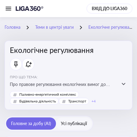
ВХІД ДО LIGA360
Головна
Теми в центрі уваги
Екологічне регулювання
Екологічне регулювання
ПРО ЩО ТЕМА:
Про правове регулювання екологічних вимог до
виробництв, включно з дозволами, перевірками,
Паливно-енергетичний комплекс
стандартами викидів і гармонізацією з
Будівельна діяльність
Транспорт
+4
європейськими нормами
Головне за добу (AI)
Усі публікації