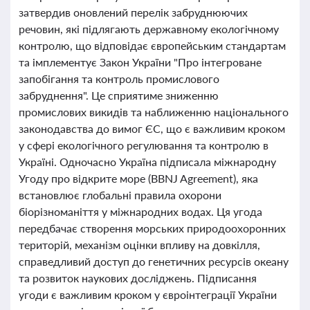
затвердив оновлений перелік забруднюючих
речовин, які підлягають державному екологічному
контролю, що відповідає європейським стандартам
та імплементує Закон України "Про інтегроване
запобігання та контроль промислового
забруднення". Це сприятиме зниженню
промислових викидів та наближенню національного
законодавства до вимог ЄС, що є важливим кроком
у сфері екологічного регулювання та контролю в
Україні. Одночасно Україна підписала міжнародну
Угоду про відкрите море (BBNJ Agreement), яка
встановлює глобальні правила охорони
біорізноманіття у міжнародних водах. Ця угода
передбачає створення морських природоохоронних
територій, механізм оцінки впливу на довкілля,
справедливий доступ до генетичних ресурсів океану
та розвиток наукових досліджень. Підписання
угоди є важливим кроком у євроінтеграції України