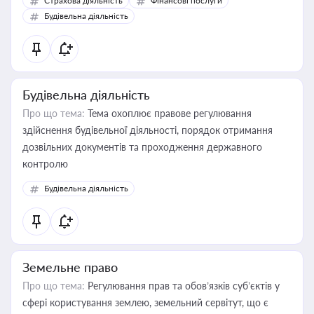
Страхова діяльність
Фінансові послуги
бухгалтера під час оподаткування, приватизації, оренди
Будівельна діяльність
державного майна, корпоративних угод і перевірки
статусу суб'єктів оціночної діяльності
Будівельна діяльність
Про що тема:
Тема охоплює правове регулювання
здійснення будівельної діяльності, порядок отримання
дозвільних документів та проходження державного
контролю
Будівельна діяльність
Земельне право
Про що тема:
Регулювання прав та обов’язків суб’єктів у
сфері користування землею, земельний сервітут, що є