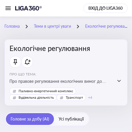
ВХІД ДО LIGA360
Головна
Теми в центрі уваги
Екологічне регулювання
Екологічне регулювання
ПРО ЩО ТЕМА:
Про правове регулювання екологічних вимог до
виробництв, включно з дозволами, перевірками,
Паливно-енергетичний комплекс
стандартами викидів і гармонізацією з
Будівельна діяльність
Транспорт
+4
європейськими нормами
Головне за добу (AI)
Усі публікації