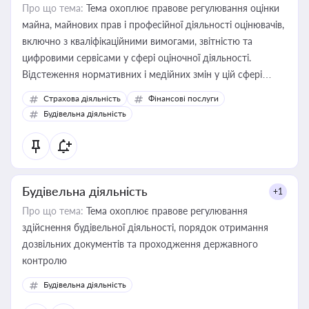
Про що тема:
Тема охоплює правове регулювання оцінки
майна, майнових прав і професійної діяльності оцінювачів,
включно з кваліфікаційними вимогами, звітністю та
цифровими сервісами у сфері оціночної діяльності.
Відстеження нормативних і медійних змін у цій сфері
корисне для власника бізнесу, керівника, юриста або
Страхова діяльність
Фінансові послуги
бухгалтера під час оподаткування, приватизації, оренди
Будівельна діяльність
державного майна, корпоративних угод і перевірки
статусу суб'єктів оціночної діяльності
Будівельна діяльність
+1
Про що тема:
Тема охоплює правове регулювання
здійснення будівельної діяльності, порядок отримання
дозвільних документів та проходження державного
контролю
Будівельна діяльність