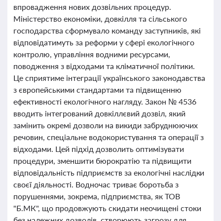
впровадження нових дозвільних процедур.
Міністерство економіки, довкілля та сільського
господарства сформувало команду заступників, які
відповідатимуть за реформи у сфері екологічного
контролю, управління водними ресурсами,
поводження з відходами та кліматичної політики.
Це сприятиме інтеграції українського законодавства
з європейськими стандартами та підвищенню
ефективності екологічного нагляду. Закон № 4536
вводить інтегрований довкіллєвий дозвіл, який
замінить окремі дозволи на викиди забруднюючих
речовин, спеціальне водокористування та операції з
відходами. Цей підхід дозволить оптимізувати
процедури, зменшити бюрократію та підвищити
відповідальність підприємств за екологічні наслідки
своєї діяльності. Водночас триває боротьба з
порушеннями, зокрема, підприємства, як ТОВ
"Б.МК", що продовжують скидати неочищені стоки
без належних дозволів, створюють загрозу для