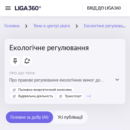
ВХІД ДО LIGA360
Головна
Теми в центрі уваги
Екологічне регулювання
Екологічне регулювання
ПРО ЩО ТЕМА:
Про правове регулювання екологічних вимог до
виробництв, включно з дозволами, перевірками,
Паливно-енергетичний комплекс
стандартами викидів і гармонізацією з
Будівельна діяльність
Транспорт
+4
європейськими нормами
Головне за добу (AI)
Усі публікації