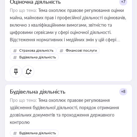
Оціночна діяльність
+7
Про що тема:
Тема охоплює правове регулювання оцінки
майна, майнових прав і професійної діяльності оцінювачів,
включно з кваліфікаційними вимогами, звітністю та
цифровими сервісами у сфері оціночної діяльності.
Відстеження нормативних і медійних змін у цій сфері
корисне для власника бізнесу, керівника, юриста або
Страхова діяльність
Фінансові послуги
бухгалтера під час оподаткування, приватизації, оренди
Будівельна діяльність
державного майна, корпоративних угод і перевірки
статусу суб'єктів оціночної діяльності
Будівельна діяльність
+8
Про що тема:
Тема охоплює правове регулювання
здійснення будівельної діяльності, порядок отримання
дозвільних документів та проходження державного
контролю
Будівельна діяльність