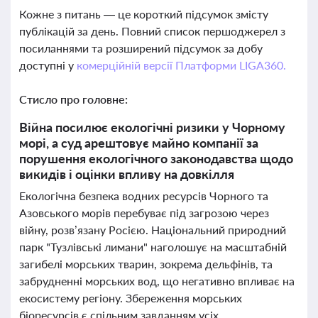
Кожне з питань — це короткий підсумок змісту
публікацій за день. Повний список першоджерел з
посиланнями та розширений підсумок за добу
доступні у
комерційній версії Платформи LIGA360.
Стисло про головне:
Війна посилює екологічні ризики у Чорному
морі, а суд арештовує майно компанії за
порушення екологічного законодавства щодо
викидів і оцінки впливу на довкілля
Екологічна безпека водних ресурсів Чорного та
Азовського морів перебуває під загрозою через
війну, розв’язану Росією. Національний природний
парк "Тузлівські лимани" наголошує на масштабній
загибелі морських тварин, зокрема дельфінів, та
забрудненні морських вод, що негативно впливає на
екосистему регіону. Збереження морських
біоресурсів є спільним завданням усіх