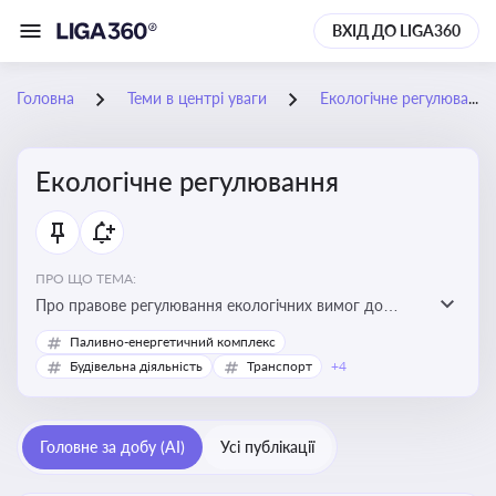
ВХІД ДО LIGA360
Головна
Теми в центрі уваги
Екологічне регулювання
Екологічне регулювання
ПРО ЩО ТЕМА:
Про правове регулювання екологічних вимог до
виробництв, включно з дозволами, перевірками,
Паливно-енергетичний комплекс
стандартами викидів і гармонізацією з
Будівельна діяльність
Транспорт
+4
європейськими нормами
Головне за добу (AI)
Усі публікації