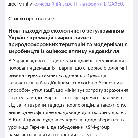
доступні у
комерційній версії Платформи LIGA360.
Стисло про головне:
Нові підходи до екологічного регулювання в
Україні: кремація тварин, захист
природоохоронних територій та модернізація
виробництв із оцінкою впливу на довкілля
В Україні відсутнє єдине законодавче регулювання
поховання домашніх тварин, що створює екологічні
ризики через стихійні кладовища. Кремація
визнається найнадійнішим і екологічно безпечним
способом утилізації, що мінімізує загрозу зараження
ґрунту та води. Вартість послуг кремації залежить
від ваги тварини та додаткових опцій, а також існує
лише одне офіційне кладовище для тварин у країні.
У Києві триває судова суперечка щодо збереження
урочища Теремки, де забудовник KSM-group
намагається зняти охоронний статус із