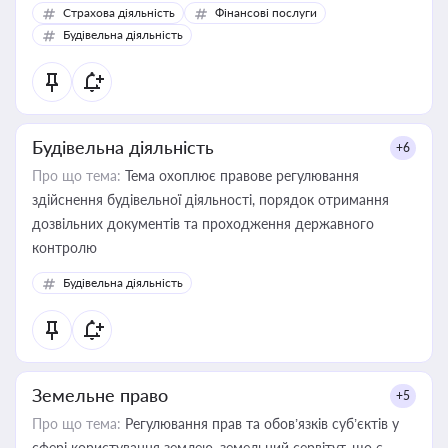
корисне для власника бізнесу, керівника, юриста або
Страхова діяльність
Фінансові послуги
бухгалтера під час оподаткування, приватизації, оренди
Будівельна діяльність
державного майна, корпоративних угод і перевірки
статусу суб'єктів оціночної діяльності
Будівельна діяльність
+6
Про що тема:
Тема охоплює правове регулювання
здійснення будівельної діяльності, порядок отримання
дозвільних документів та проходження державного
контролю
Будівельна діяльність
Земельне право
+5
Про що тема:
Регулювання прав та обов’язків суб’єктів у
сфері користування землею, земельний сервітут, що є