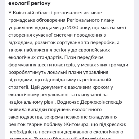
екології регіону
У Київській області розпочалося активне
громадське обговорення Регіонального плану
управління відходами до 2030 року, що має на меті
створення сучасної системи поводження з
відходами, розвиток сортування та переробки, а
також наближення регіону до європейських
екологічних стандартів. План передбачає
формування шести кластерів, у межах яких громади
розроблятимуть локальні плани управління
відходами, що відповідатимуть регіональній
стратегії. Цей документ є важливим кроком у
екологічному регулюванні та плануванні на
національному рівні. Водночас Держекоінспекція
виявила випадки порушень екологічного
законодавства, зокрема незаконне складування
решток тварин поблизу Житомира, що підкреслює
необхідність посилення державного екологічного
контролю. Також у Вінницькій області кілька