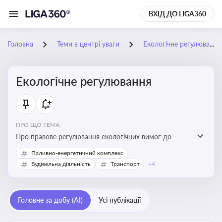
ВХІД ДО LIGA360
Головна
Теми в центрі уваги
Екологічне регулювання
Екологічне регулювання
ПРО ЩО ТЕМА:
Про правове регулювання екологічних вимог до
виробництв, включно з дозволами, перевірками,
Паливно-енергетичний комплекс
стандартами викидів і гармонізацією з
Будівельна діяльність
Транспорт
+4
європейськими нормами
Головне за добу (AI)
Усі публікації