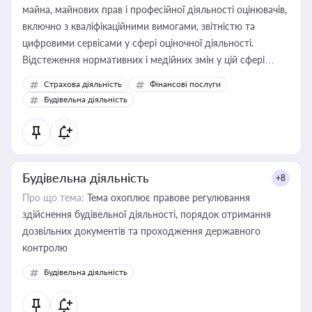
майна, майнових прав і професійної діяльності оцінювачів,
включно з кваліфікаційними вимогами, звітністю та
цифровими сервісами у сфері оціночної діяльності.
Відстеження нормативних і медійних змін у цій сфері
корисне для власника бізнесу, керівника, юриста або
Страхова діяльність
Фінансові послуги
бухгалтера під час оподаткування, приватизації, оренди
Будівельна діяльність
державного майна, корпоративних угод і перевірки
статусу суб'єктів оціночної діяльності
Будівельна діяльність
+8
Про що тема:
Тема охоплює правове регулювання
здійснення будівельної діяльності, порядок отримання
дозвільних документів та проходження державного
контролю
Будівельна діяльність