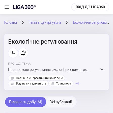
ВХІД ДО LIGA360
Головна
Теми в центрі уваги
Екологічне регулювання
Екологічне регулювання
ПРО ЩО ТЕМА:
Про правове регулювання екологічних вимог до
виробництв, включно з дозволами, перевірками,
Паливно-енергетичний комплекс
стандартами викидів і гармонізацією з
Будівельна діяльність
Транспорт
+4
європейськими нормами
Головне за добу (AI)
Усі публікації