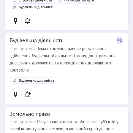
Страхова діяльність
Фінансові послуги
бухгалтера під час оподаткування, приватизації, оренди
Будівельна діяльність
державного майна, корпоративних угод і перевірки
статусу суб'єктів оціночної діяльності
Будівельна діяльність
+1
Про що тема:
Тема охоплює правове регулювання
здійснення будівельної діяльності, порядок отримання
дозвільних документів та проходження державного
контролю
Будівельна діяльність
Земельне право
Про що тема:
Регулювання прав та обов’язків суб’єктів у
сфері користування землею, земельний сервітут, що є