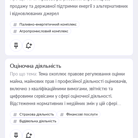
продажу та державної підтримки енергії з альтернативних
і відновлюваних джерел
Паливно-енергетичний комплекс
Агропромисловий комплекс
Оціночна діяльність
Про що тема:
Тема охоплює правове регулювання оцінки
майна, майнових прав і професійної діяльності оцінювачів,
включно з кваліфікаційними вимогами, звітністю та
цифровими сервісами у сфері оціночної діяльності.
Відстеження нормативних і медійних змін у цій сфері
корисне для власника бізнесу, керівника, юриста або
Страхова діяльність
Фінансові послуги
бухгалтера під час оподаткування, приватизації, оренди
Будівельна діяльність
державного майна, корпоративних угод і перевірки
статусу суб'єктів оціночної діяльності