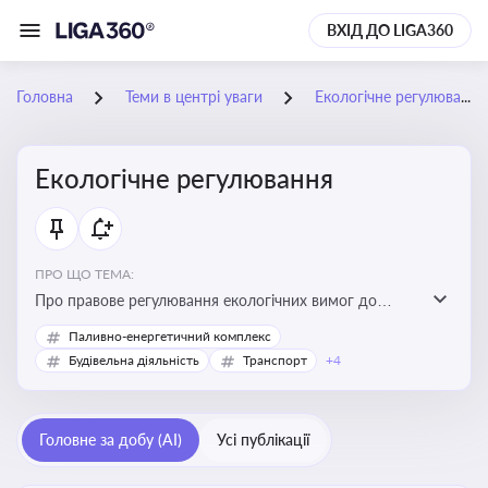
ВХІД ДО LIGA360
Головна
Теми в центрі уваги
Екологічне регулювання
Екологічне регулювання
ПРО ЩО ТЕМА:
Про правове регулювання екологічних вимог до
виробництв, включно з дозволами, перевірками,
Паливно-енергетичний комплекс
стандартами викидів і гармонізацією з
Будівельна діяльність
Транспорт
+4
європейськими нормами
Головне за добу (AI)
Усі публікації