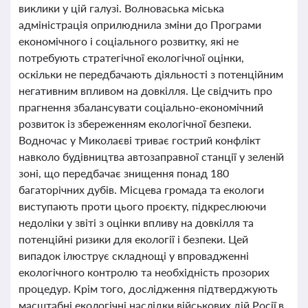
виклики у цій галузі. Волноваська міська
адміністрація оприлюднила зміни до Програми
економічного і соціального розвитку, які не
потребують стратегічної екологічної оцінки,
оскільки не передбачають діяльності з потенційним
негативним впливом на довкілля. Це свідчить про
прагнення збалансувати соціально-економічний
розвиток із збереженням екологічної безпеки.
Водночас у Миколаєві триває гострий конфлікт
навколо будівництва автозаправної станції у зеленій
зоні, що передбачає знищення понад 180
багаторічних дубів. Місцева громада та екологи
виступають проти цього проєкту, підкреслюючи
недоліки у звіті з оцінки впливу на довкілля та
потенційні ризики для екології і безпеки. Цей
випадок ілюструє складнощі у впровадженні
екологічного контролю та необхідність прозорих
процедур. Крім того, дослідження підтверджують
масштабні екологічні наслідки військових дій Росії в