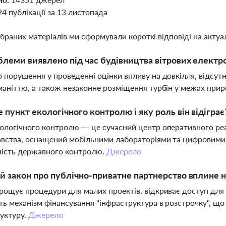
24 публікації за 13 листопада
ібраних матеріалів ми сформували короткі відповіді на актуал
блеми виявлено під час будівництва вітрових електр
 порушення у проведенні оцінки впливу на довкілля, відсут
маніттю, а також незаконне розміщення турбін у межах при
 пункт екологічного контролю і яку роль він відіграє
ологічного контролю — це сучасний центр оперативного р
вства, оснащений мобільними лабораторіями та цифровими
ність державного контролю.
Джерело
й закон про публічно-приватне партнерство вплине н
рощує процедури для малих проектів, відкриває доступ для 
ть механізм фінансування "інфраструктура в розстрочку", що
уктуру.
Джерело