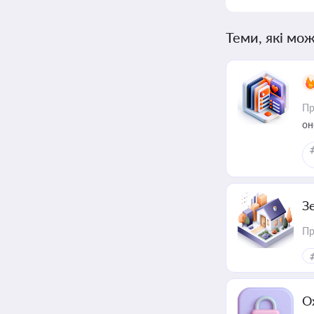
Теми, які мож
Пр
он
З
Пр
О