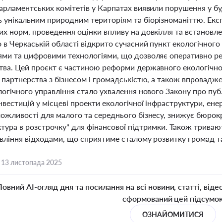
арламентських комітетів у Карпатах виявили порушення у бу
 унікальним природним територіям та біорізноманіттю. Ек
их норм, проведення оцінки впливу на довкілля та встановл
 в Черкаській області відкрито сучасний пункт екологічно
ями та цифровими технологіями, що дозволяє оперативно р
тва. Цей проєкт є частиною реформи державного екологічн
, партнерства з бізнесом і громадськістю, а також впровад
ологічного управління стало ухвалення нового Закону про пу
нвестицій у місцеві проекти екологічної інфраструктури, ен
можливості для малого та середнього бізнесу, знижує бюрокр
ктура в розстрочку" для фінансової підтримки. Також трива
авління відходами, що сприятиме сталому розвитку громад т
,
13 листопада 2025
Повний AI-огляд дня та посилання на всі новини, статті, віде
сформований цей підсумо
ОЗНАЙОМИТИСЯ