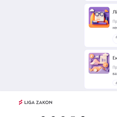
Лі
Пр
не
Е
Пр
ва
за