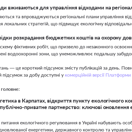
оди вживаються для управління відходами на регіона
ються та впроваджуються регіональні плани управління відх
я локальних стратегій, що підвищує екологічну відповідаль
лідки розкрадання бюджетних коштів на охорону дов
схему фіктивних робіт, що призвело до незаконного освоєнн
ені водоохоронні зони, що унеможливлює подальшу забудов
тань — це короткий підсумок змісту публікацій за день. По
 підсумок за добу доступні у
комерційній версії Платформи
 головне:
гетика в Карпатах, відкриття пункту екологічного ко
 публічно-приватне партнерство: ключові оновлення е
 питання екологічного регулювання в Україні набувають особ
ідновлюваної енергетики, державного контролю та управлінн