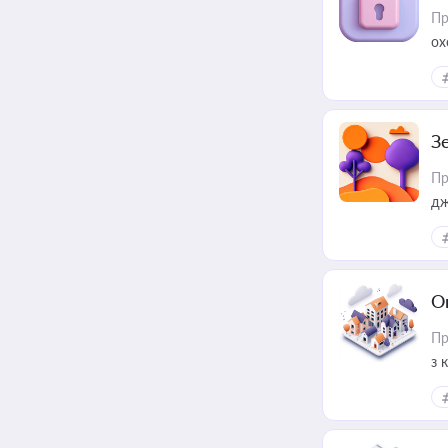
Пр
ох
З
Пр
дж
О
Пр
з 
ме
пр