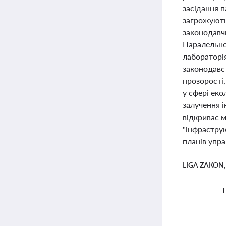
засідання п
загрожують
законодавч
Паралельно
лабораторі
законодавс
прозорості
у сфері ек
залучення і
відкриває 
"інфрастру
планів упр
LIGA ZAKON