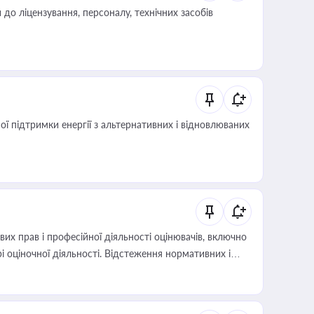
о ліцензування, персоналу, технічних засобів
 підтримки енергії з альтернативних і відновлюваних
х прав і професійної діяльності оцінювачів, включно
і оціночної діяльності. Відстеження нормативних і
иста або бухгалтера під час оподаткування,
 статусу суб'єктів оціночної діяльності