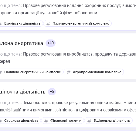
о що тема:
Правове регулювання надання охоронних послуг, вимоги д
орони та організації пультової й фізичної охорони
Банківська діяльність
Паливно-енергетичний комплекс
елена енергетика
+40
о що тема:
Правове регулювання виробництва, продажу та державної
ерел
Паливно-енергетичний комплекс
Агропромисловий комплекс
ціночна діяльність
+5
о що тема:
Тема охоплює правове регулювання оцінки майна, майнови
кваліфікаційними вимогами, звітністю та цифровими сервісами у сфер
дійних змін у цій сфері корисне для власника бізнесу, керівника, юр
Страхова діяльність
Фінансові послуги
Будівельна діяльність
иватизації, оренди державного майна, корпоративних угод і перевірки