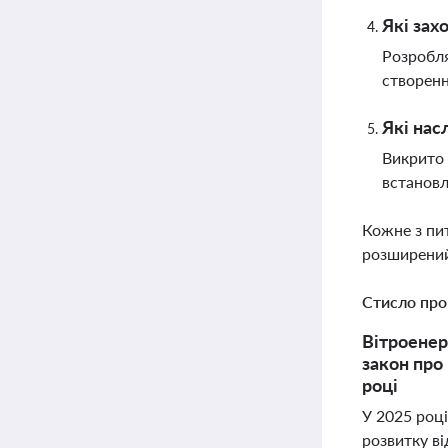
Які зах
Розробля
створенн
Які нас
Викрито 
встановл
Кожне з пи
розширений
Стисло про
Вітроенер
закон про
році
У 2025 році
розвитку в