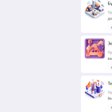
Б
Пр
до
З
Пр
ва
ре
Т
Пр
бе