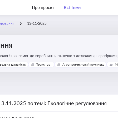
Про проєкт
Всі Теми
улювання
13-11-2025
ання
ологічних вимог до виробництв, включно з дозволами, перевірками, 
івельна діяльність
Транспорт
Агропромисловий комплекс
М
13.11.2025 по темі: Екологічне регулювання
но:
14351 джерел