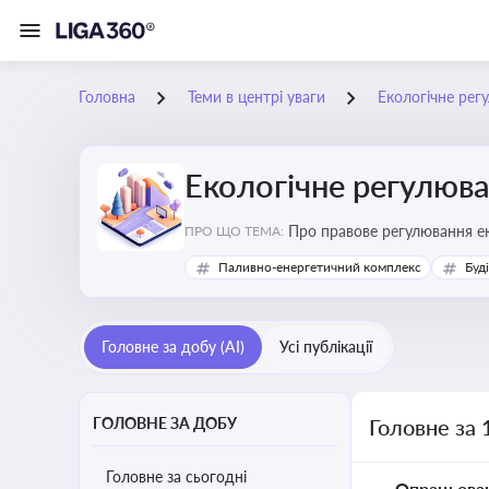
Головна
Теми в центрі уваги
Екологічне рег
Екологічне регулюв
Про правове регулювання ек
ПРО ЩО ТЕМА:
європейськими нормами
Паливно-енергетичний комплекс
Буд
Головне за добу (AI)
Усі публікації
ГОЛОВНЕ ЗА ДОБУ
Головне за 
Головне за сьогодні
Опрацьова