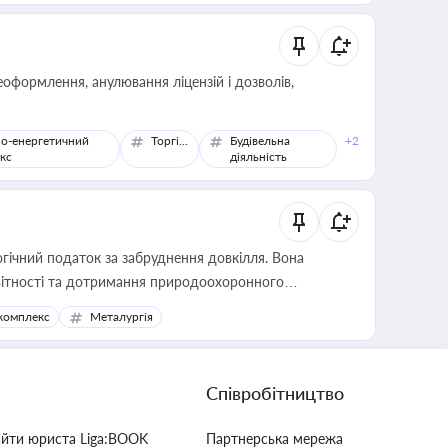
оформлення, анулювання ліцензій і дозволів,
о-енергетичний
Торгівля
Будівельна
+2
кс
діяльність
гічний податок за забруднення довкілля. Вона
звітності та дотримання природоохоронного
комплекс
Металургія
Співробітництво
айти юриста Liga:BOOK
Партнерська мережа