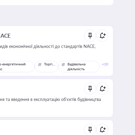
NACE
идів економічної діяльності до стандартів NACE,
о-енергетичний
Торгівля
Будівельна
+10
кс
діяльність
я та введення в експлуатацію об’єктів будівництва