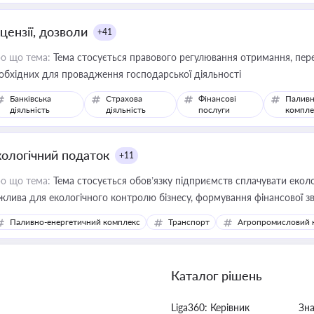
цензії, дозволи
+41
о що тема:
Тема стосується правового регулювання отримання, пере
обхідних для провадження господарської діяльності
Банківська
Страхова
Фінансові
Паливн
діяльність
діяльність
послуги
компле
кологічний податок
+11
о що тема:
Тема стосується обов’язку підприємств сплачувати еколо
жлива для екологічного контролю бізнесу, формування фінансової 
конодавства
Паливно-енергетичний комплекс
Транспорт
Агропромисловий 
Каталог рішень
Liga360: Керівник
Зн