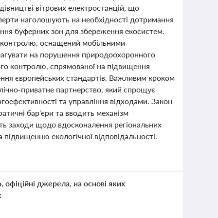
дівництві вітрових електростанцій, що
сперти наголошують на необхідності дотримання
ення буферних зон для збереження екосистем.
го контролю, оснащений мобільними
еагувати на порушення природоохоронного
ого контролю, спрямованої на підвищення
ження європейських стандартів. Важливим кроком
блічно-приватне партнерство, який спрощує
ергоефективності та управління відходами. Закон
атичні бар'єри та вводить механізм
ють заходи щодо вдосконалення регіональних
а підвищенню екологічної відповідальності.
о, офіційні джерела, на основі яких
к