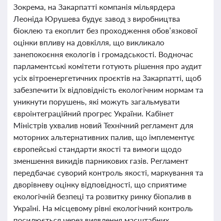
Зокрема, на Закарпатті компанія мільярдера
Леоніда Юрушева будує завод з виробництва
біоклею та екоплит без проходження обов’язкової
оцінки впливу на довкілля, що викликало
занепокоєння екологів і громадськості. Водночас
парламентські комітети готують рішення про аудит
усіх вітроенергетичних проєктів на Закарпатті, щоб
забезпечити їх відповідність екологічним нормам та
уникнути порушень, які можуть загальмувати
євроінтеграційний прогрес України. Кабінет
Міністрів ухвалив новий Технічний регламент для
моторних альтернативних палив, що імплементує
європейські стандарти якості та вимоги щодо
зменшення викидів парникових газів. Регламент
передбачає суворий контроль якості, маркування та
дворівневу оцінку відповідності, що сприятиме
екологічній безпеці та розвитку ринку біопалив в
Україні. На місцевому рівні екологічний контроль
посилюється через виявлення масштабних