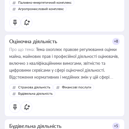
Паливно-енергетичний комплекс
Агропромисловий комплекс
Оціночна діяльність
+8
Про що тема:
Тема охоплює правове регулювання оцінки
майна, майнових прав і професійної діяльності оцінювачів,
включно з кваліфікаційними вимогами, звітністю та
цифровими сервісами у сфері оціночної діяльності.
Відстеження нормативних і медійних змін у цій сфері
корисне для власника бізнесу, керівника, юриста або
Страхова діяльність
Фінансові послуги
бухгалтера під час оподаткування, приватизації, оренди
Будівельна діяльність
державного майна, корпоративних угод і перевірки
статусу суб'єктів оціночної діяльності
Будівельна діяльність
+5