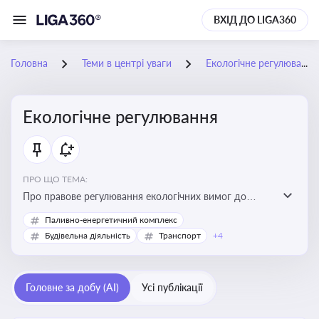
ВХІД ДО LIGA360
Головна
Теми в центрі уваги
Екологічне регулювання
Екологічне регулювання
ПРО ЩО ТЕМА:
Про правове регулювання екологічних вимог до
виробництв, включно з дозволами, перевірками,
Паливно-енергетичний комплекс
стандартами викидів і гармонізацією з
Будівельна діяльність
Транспорт
+4
європейськими нормами
Головне за добу (AI)
Усі публікації