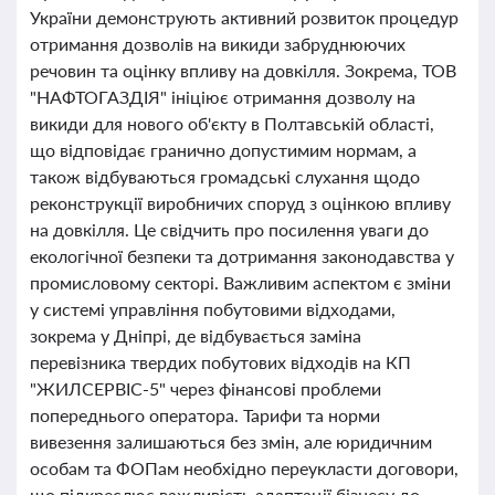
України демонструють активний розвиток процедур
отримання дозволів на викиди забруднюючих
речовин та оцінку впливу на довкілля. Зокрема, ТОВ
"НАФТОГАЗДІЯ" ініціює отримання дозволу на
викиди для нового об'єкту в Полтавській області,
що відповідає гранично допустимим нормам, а
також відбуваються громадські слухання щодо
реконструкції виробничих споруд з оцінкою впливу
на довкілля. Це свідчить про посилення уваги до
екологічної безпеки та дотримання законодавства у
промисловому секторі. Важливим аспектом є зміни
у системі управління побутовими відходами,
зокрема у Дніпрі, де відбувається заміна
перевізника твердих побутових відходів на КП
"ЖИЛСЕРВІС-5" через фінансові проблеми
попереднього оператора. Тарифи та норми
вивезення залишаються без змін, але юридичним
особам та ФОПам необхідно переукласти договори,
що підкреслює важливість адаптації бізнесу до