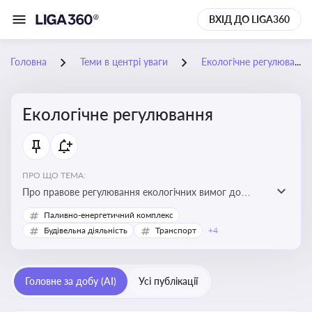
ВХІД ДО LIGA360
Головна
Теми в центрі уваги
Екологічне регулювання
Екологічне регулювання
ПРО ЩО ТЕМА:
Про правове регулювання екологічних вимог до
виробництв, включно з дозволами, перевірками,
Паливно-енергетичний комплекс
стандартами викидів і гармонізацією з
Будівельна діяльність
Транспорт
+4
європейськими нормами
Головне за добу (AI)
Усі публікації