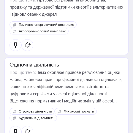
продажу та державної підтримки енергії з альтернативних
і відновлюваних джерел
Паливно-енергетичний комплекс
Агропромисловий комплекс
Оціночна діяльність
Про що тема:
Тема охоплює правове регулювання оцінки
майна, майнових прав і професійної діяльності оцінювачів,
включно з кваліфікаційними вимогами, звітністю та
цифровими сервісами у сфері оціночної діяльності.
Відстеження нормативних і медійних змін у цій сфері
корисне для власника бізнесу, керівника, юриста або
Страхова діяльність
Фінансові послуги
бухгалтера під час оподаткування, приватизації, оренди
Будівельна діяльність
державного майна, корпоративних угод і перевірки
статусу суб'єктів оціночної діяльності