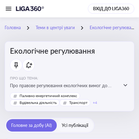
ВХІД ДО LIGA360
Головна
Теми в центрі уваги
Екологічне регулювання
Екологічне регулювання
ПРО ЩО ТЕМА:
Про правове регулювання екологічних вимог до
виробництв, включно з дозволами, перевірками,
Паливно-енергетичний комплекс
стандартами викидів і гармонізацією з
Будівельна діяльність
Транспорт
+4
європейськими нормами
Головне за добу (AI)
Усі публікації