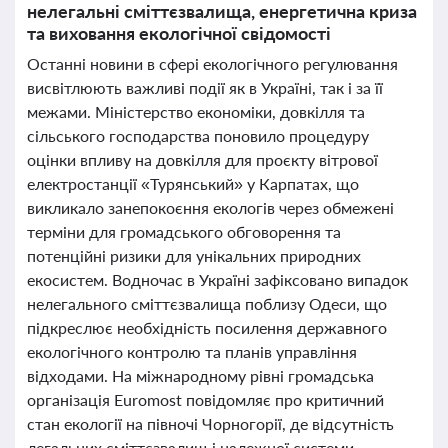
нелегальні сміттєзвалища, енергетична криза
та виховання екологічної свідомості
Останні новини в сфері екологічного регулювання
висвітлюють важливі події як в Україні, так і за її
межами. Міністерство економіки, довкілля та
сільського господарства поновило процедуру
оцінки впливу на довкілля для проєкту вітрової
електростанції «Турянський» у Карпатах, що
викликало занепокоєння екологів через обмежені
терміни для громадського обговорення та
потенційні ризики для унікальних природних
екосистем. Водночас в Україні зафіксовано випадок
нелегального сміттєзвалища поблизу Одеси, що
підкреслює необхідність посилення державного
екологічного контролю та планів управління
відходами. На міжнародному рівні громадська
організація Euromost повідомляє про критичний
стан екології на півночі Чорногорії, де відсутність
легальних сміттєзвалищ і належної системи