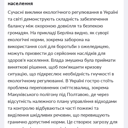
населення
Сучасні виклики екологічного регулювання в Україні
та світі демонструють складність забезпечення
балансу між охороною довкілля та безпекою
громадян. На прикладі Берліна видно, як суворі
екологічні норми, зокрема заборона на
використання солі для боротьби з ожеледицею,
можуть призвести до серйозних наслідків для
здоров'я населення. Влада змушена була приймати
виняткові рішення, щоб пом'якшити кризову
ситуацію, що підкреслює необхідність гнучкості в
екологічному регулюванні. В Україні гостро стоїть
проблема переповнених сміттєзвалищ, зокрема
Макухівського полігону під Полтавою, де через
відсутність належного плану управління відходами
та контролю відбуваються часті пожежі та
виділення шкідливих речовин, що перевищують
гранично допустимі норми. Це створює загрозу для