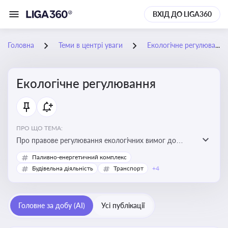
ВХІД ДО LIGA360
Головна
Теми в центрі уваги
Екологічне регулювання
Екологічне регулювання
ПРО ЩО ТЕМА:
Про правове регулювання екологічних вимог до
виробництв, включно з дозволами, перевірками,
Паливно-енергетичний комплекс
стандартами викидів і гармонізацією з
Будівельна діяльність
Транспорт
+4
європейськими нормами
Головне за добу (AI)
Усі публікації