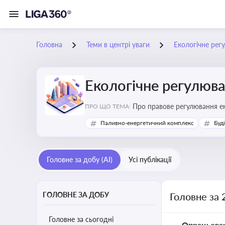
Головна
Теми в центрі уваги
Екологічне рег
Екологічне регулюв
Про правове регулювання ек
ПРО ЩО ТЕМА:
європейськими нормами
Паливно-енергетичний комплекс
Буд
Головне за добу (AI)
Усі публікації
ГОЛОВНЕ ЗА ДОБУ
Головне за 
Головне за сьогодні
Опрацьова