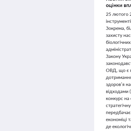
оцінки вп
25 лютого 
інструмент
Зокрема, б
захисту нас
біологічни
адміністрат
Закону Укр
законодавст
ОВД, що є 
дотримання
здоров’я на
відходами (
конкурс на 
стратегічну
передбачає
економіці т
де екологі