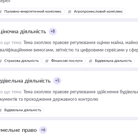
ерел
Паливно-енергетичний комплекс
Агропромисловий комплекс
ціночна діяльність
+8
о що тема:
Тема охоплює правове регулювання оцінки майна, майнови
кваліфікаційними вимогами, звітністю та цифровими сервісами у сфер
дійних змін у цій сфері корисне для власника бізнесу, керівника, юр
Страхова діяльність
Фінансові послуги
Будівельна діяльність
иватизації, оренди державного майна, корпоративних угод і перевірки
удівельна діяльність
+5
о що тема:
Тема охоплює правове регулювання здійснення будівельн
кументів та проходження державного контролю
Будівельна діяльність
емельне право
+6