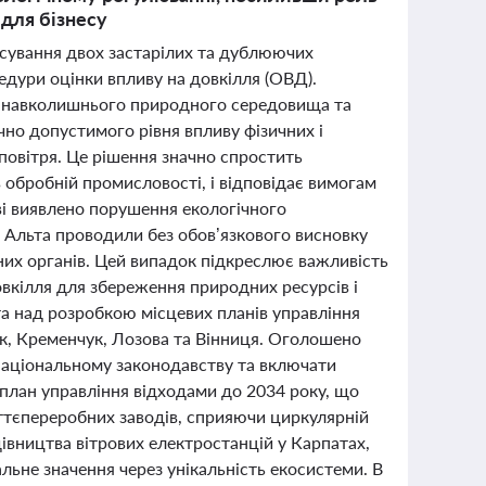
 для бізнесу
асування двох застарілих та дублюючих
дури оцінки впливу на довкілля (ОВД).
и навколишнього природного середовища та
чно допустимого рівня впливу фізичних і
повітря. Це рішення значно спростить
 обробній промисловості, і відповідає вимогам
ві виявлено порушення екологічного
і Альта проводили без обов’язкового висновку
их органів. Цей випадок підкреслює важливість
вкілля для збереження природних ресурсів і
та над розробкою місцевих планів управління
ьк, Кременчук, Лозова та Вінниця. Оголошено
и національному законодавству та включати
 план управління відходами до 2034 року, що
іттєпереробних заводів, сприяючи циркулярній
дівництва вітрових електростанцій у Карпатах,
ьне значення через унікальність екосистеми. В