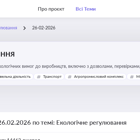
Про проєкт
Всі Теми
улювання
26-02-2026
ання
ологічних вимог до виробництв, включно з дозволами, перевірками, 
івельна діяльність
Транспорт
Агропромисловий комплекс
М
26.02.2026 по темі: Екологічне регулювання
но:
14463 джерел