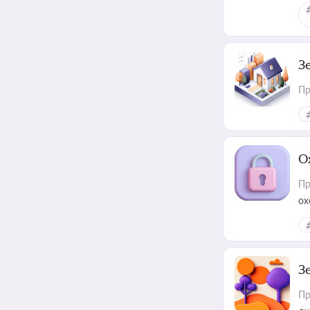
З
Пр
О
Пр
ох
З
Пр