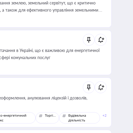
ування землею, земельний сервітут, що є критично
, а також для ефективного управління земельними
ачання в Україні, що є важливою для енергетичної
 сфері комунальних послуг
оформлення, анулювання ліцензій і дозволів,
о-енергетичний
Торгівля
Будівельна
+2
кс
діяльність